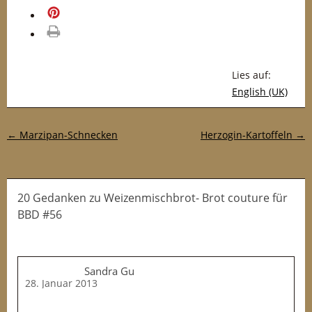
merken
drucken
Lies auf:
English (UK)
Post-Navigation
←
Marzipan-Schnecken
Herzogin-Kartoffeln
→
20 Gedanken
zu
Weizenmischbrot- Brot couture für
BBD #56
Sandra Gu
28. Januar 2013