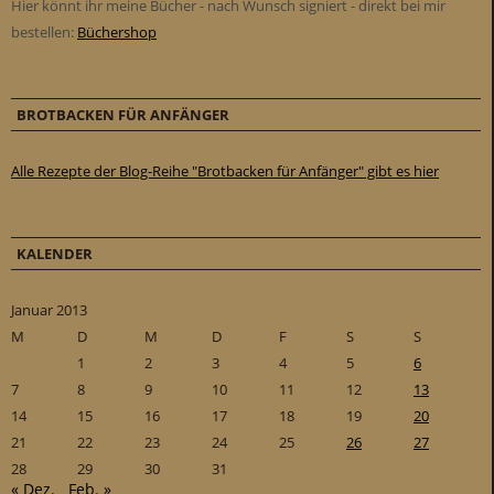
Hier könnt ihr meine Bücher - nach Wunsch signiert - direkt bei mir
bestellen:
Büchershop
BROTBACKEN FÜR ANFÄNGER
Alle Rezepte der Blog-Reihe "Brotbacken für Anfänger" gibt es hier
KALENDER
Januar 2013
M
D
M
D
F
S
S
1
2
3
4
5
6
7
8
9
10
11
12
13
14
15
16
17
18
19
20
21
22
23
24
25
26
27
28
29
30
31
« Dez.
Feb. »