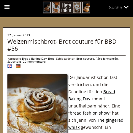
Suche
Suche
27. Januar 2013
Weizenmischbrot- Brot couture für BBD
#56
Kategorie
Bread Baking Day
,
Brot
Schlagwörter:
Brot couture
,
Pâte fermentée
,
Sauerteig
20 Kommentare
|
Der Januar ist schon fast
verstrichen, und die
Deadline für den
Bread
Baking Day
kommt
unaufhaltsam näher. Eine
“
bread fashion show
” hat
sich Jenni von
The gingered
whisk
gewünscht. Ein