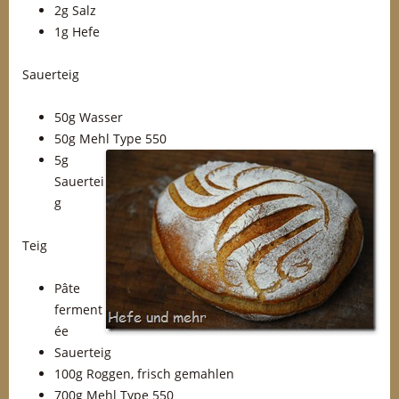
2g Salz
1g Hefe
Sauerteig
50g Wasser
50g Mehl Type 550
5g
Sauertei
g
Teig
Pâte
ferment
ée
Sauerteig
100g Roggen, frisch gemahlen
700g Mehl Type 550