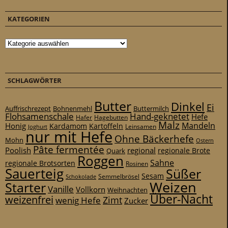
KATEGORIEN
Kategorien
SCHLAGWÖRTER
Butter
Dinkel
Ei
Auffrischrezept
Bohnenmehl
Buttermilch
Flohsamenschale
Hand-geknetet
Hefe
Hafer
Hagebutten
Malz
Mandeln
Honig
Kardamom
Kartoffeln
Leinsamen
Joghurt
nur mit Hefe
Ohne Bäckerhefe
Mohn
Ostern
Pâte fermentée
Poolish
regional
Quark
regionale Brote
Roggen
Sahne
regionale Brotsorten
Rosinen
Sauerteig
Süßer
Sesam
Schokolade
Semmelbrösel
Weizen
Starter
Vanille
Vollkorn
Weihnachten
Über-Nacht
weizenfrei
Zimt
wenig Hefe
Zucker