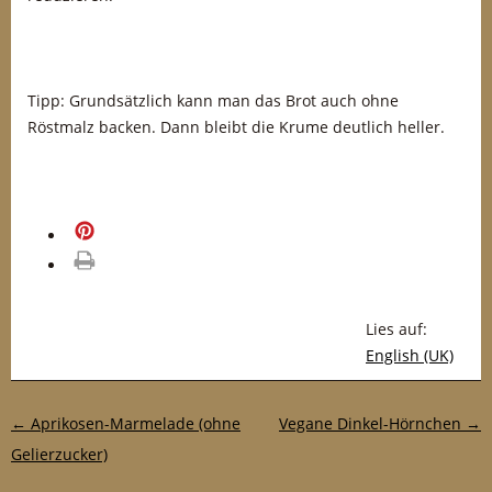
Tipp: Grundsätzlich kann man das Brot auch ohne
Röstmalz backen. Dann bleibt die Krume deutlich heller.
merken
drucken
Lies auf:
English (UK)
Post-Navigation
←
Aprikosen-Marmelade (ohne
Vegane Dinkel-Hörnchen
→
Gelierzucker)