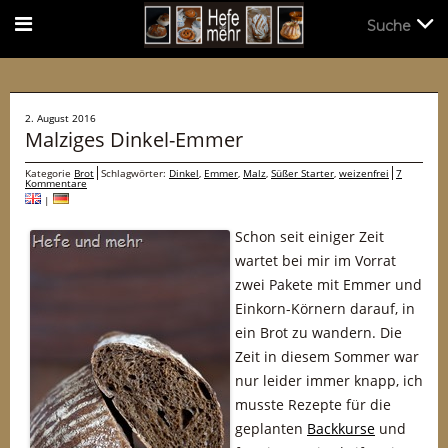
Suche
Suche
2. August 2016
Malziges Dinkel-Emmer
Kategorie
Brot
Schlagwörter:
Dinkel
,
Emmer
,
Malz
,
Süßer Starter
,
weizenfrei
7
Kommentare
|
Schon seit einiger Zeit
wartet bei mir im Vorrat
zwei Pakete mit Emmer und
Einkorn-Körnern darauf, in
ein Brot zu wandern. Die
Zeit in diesem Sommer war
nur leider immer knapp, ich
musste Rezepte für die
geplanten
Backkurse
und