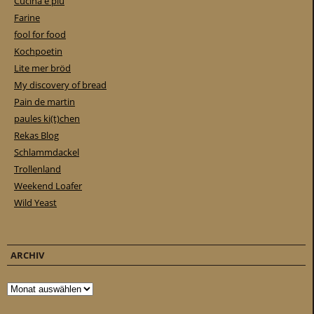
Cucina e piu
Farine
fool for food
Kochpoetin
Lite mer bröd
My discovery of bread
Pain de martin
paules ki(t)chen
Rekas Blog
Schlammdackel
Trollenland
Weekend Loafer
Wild Yeast
ARCHIV
Archiv