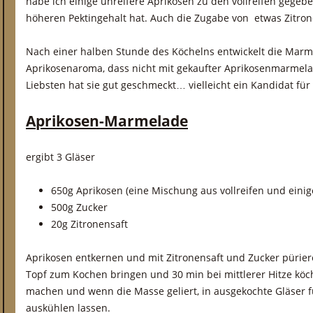
habe ich einige unreifere Aprikosen zu den vollreifen gegebe
höheren Pektingehalt hat. Auch die Zugabe von etwas Zitrone
Nach einer halben Stunde des Köchelns entwickelt die Marme
Aprikosenaroma, dass nicht mit gekaufter Aprikosenmarmelad
Liebsten hat sie gut geschmeckt… vielleicht ein Kandidat für
Aprikosen-Marmelade
ergibt 3 Gläser
650g Aprikosen (eine Mischung aus vollreifen und einig
500g Zucker
20g Zitronensaft
Aprikosen entkernen und mit Zitronensaft und Zucker pürie
Topf zum Kochen bringen und 30 min bei mittlerer Hitze köc
machen und wenn die Masse geliert, in ausgekochte Gläser f
auskühlen lassen.