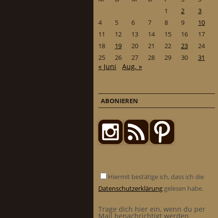
1
2
3
4
5
6
7
8
9
10
11
12
13
14
15
16
17
18
19
20
21
22
23
24
25
26
27
28
29
30
31
« Juni
Aug. »
ABONIEREN
Hiermit bestätige ich, dass ich die
Datenschutzerklärung
gelesen habe.
Trage dich hier ein, wenn du per
Mail benachrichtigt werden