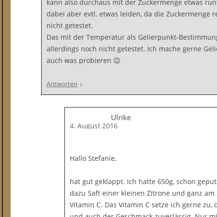
kann also durchaus mit der Zuckermenge etwas runt
dabei aber evtl. etwas leiden, da die Zuckermenge r
nicht getestet.
Das mit der Temperatur als Gelierpunkt-Bestimmung
allerdings noch nicht getestet. Ich mache gerne Ge
auch was probieren 😉
↓
Antworten
Ulrike
4. August 2016
Hallo Stefanie,
hat gut geklappt. Ich hatte 650g, schon gepu
dazu Saft einer kleinen Zitrone und ganz am S
Vitamin C. Das Vitamin C setze ich gerne zu, d
und auch der Geschmack zuverlässig. Nur mit