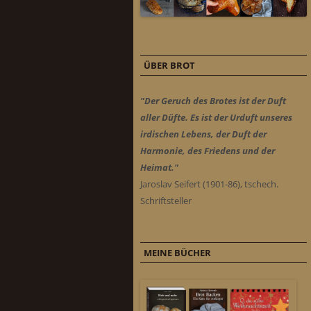
ÜBER BROT
"Der Geruch des Brotes ist der Duft
aller Düfte. Es ist der Urduft unseres
irdischen Lebens, der Duft der
Harmonie, des Friedens und der
Heimat."
Jaroslav Seifert (1901-86), tschech.
Schriftsteller
MEINE BÜCHER