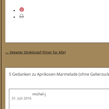
merken
drucken
Post-Navigation
←
Veganer Dinkelzopf (Einer für Alle)
5 Gedanken
zu
Aprikosen-Marmelade (ohne Gelierzuck
michel-j
31. Juli 2016