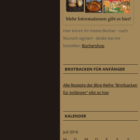
Hier könnt ihr meine Bücher - nach
Wunsch signiert - direkt bei mir
bestellen:
Büchershop
BROTBACKEN FÜR ANFÄNGER
Alle Rezepte der Blog-Reihe "Brotbacken
für Anfänger" gibt es hier
KALENDER
Juli 2016
M
D
M
D
F
S
S