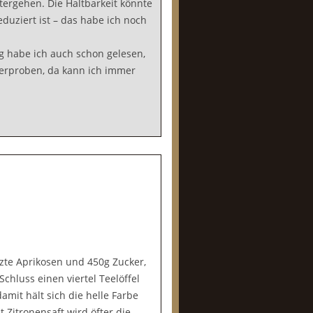
ergehen. Die Haltbarkeit könnte
eduziert ist – das habe ich noch
 habe ich auch schon gelesen,
lierproben, da kann ich immer
tzte Aprikosen und 450g Zucker,
chluss einen viertel Teelöffel
amit hält sich die helle Farbe
 Zitronensaft wird öfter die