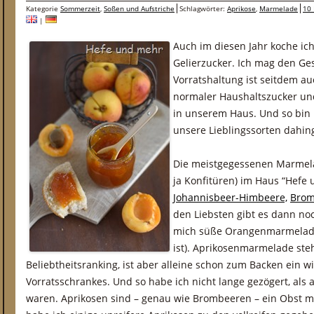
Kategorie
Sommerzeit
,
Soßen und Aufstriche
Schlagwörter:
Aprikose
,
Marmelade
10
|
Auch im diesen Jahr koche i
Gelierzucker. Ich mag den G
Vorratshaltung ist seitdem a
normaler Haushaltszucker und
in unserem Haus. Und so bin i
unsere Lieblingssorten dah
Die meistgegessenen Marmel
ja Konfitüren) im Haus “Hefe
Johannisbeer-Himbeere,
Brom
den Liebsten gibt es dann n
mich süße Orangenmarmelade
ist). Aprikosenmarmelade steh
Beliebtheitsranking, ist aber alleine schon zum Backen ein w
Vorratsschrankes. Und so habe ich nicht lange gezögert, als
waren. Aprikosen sind – genau wie Brombeeren – ein Obst mi