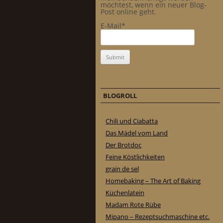
möchtest, wenn ein neuer Blog-
Post online geht.
E-Mail*
BLOGROLL
Chili und Ciabatta
Das Mädel vom Land
Der Brotdoc
Feine Köstlichkeiten
grain de sel
Homebaking – The Art of Baking
Küchenlatein
Madam Rote Rübe
Mipano – Rezeptsuchmaschine etc.