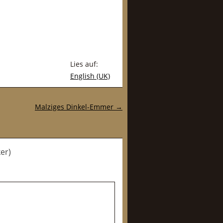
Lies auf:
English (UK)
Malziges Dinkel-Emmer
→
er)