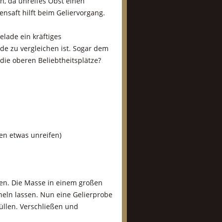
n, da unreifes Obst einen
nsaft hilft beim Geliervorgang.
lade ein kräftiges
e zu vergleichen ist. Sogar dem
 die oberen Beliebtheitsplätze?
en etwas unreifen)
ren. Die Masse in einem großen
heln lassen. Nun eine Gelierprobe
üllen. Verschließen und