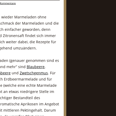
 Kommentare
ch wieder Marmeladen ohne
eschmack der Marmeladen und die
uch einfacher geworden, denn
 Zitronensaft findet sich immer
ch weiter dabei, die Rezepte für
ingehend umzuändern.
aden (genauer genommen sind es
 und mehr” sind
Blaubeere
,
beere
und
Zwetschgenmus
. Für
och Erdbeermarmelade und für
 (welche eine echte Marmelade
t an etwas niedrigere Stelle im
ichtiger Bestandteil des
 aromatische Aprikosen im Angebot
t mittleren Pektingehalt. Darum