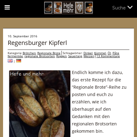
Suche
Suche
10. September 2016
Regensburger Kipferl
Kategorie
Brötchen
,
Regionale Brote
Schlagwörter:
Dinkel
,
Kümmel
,
Öl
,
Pâte
fermentée
,
regionale Brotsorten
,
Roggen
,
Sauerteig
,
Weizen
13 Kommentare
|
Endlich komme ich dazu,
das erste Rezept für die
“Regionale Brote”-Reihe zu
posten und euch zu
erzählen, wie ich
überhaupt auf den
Gedanken mit den
regionalen Brotsorten
gekommen bin.