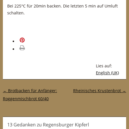
Bei 225°C für 20min backen. Die letzten 5 min auf Umluft
schalten.
merken
drucken
Lies auf:
English (UK)
Post-Navigation
←
Brotbacken für Anfänger:
Rheinisches Krustenbrot
→
Roggenmischbrot 60/40
13 Gedanken
zu
Regensburger Kipferl