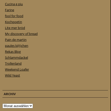
Cucina e piu
Farine
fool for food
Kochpoetin
Lite mer bröd
My discovery of bread
Pain de martin
paules ki(t)chen
Rekas Blog
Schlammdackel
Trollenland
Weekend Loafer
Wild Yeast
ARCHIV
Archiv