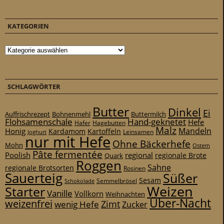
KATEGORIEN
Kategorien
SCHLAGWÖRTER
Butter
Dinkel
Ei
Auffrischrezept
Bohnenmehl
Buttermilch
Flohsamenschale
Hand-geknetet
Hefe
Hafer
Hagebutten
Malz
Mandeln
Honig
Kardamom
Kartoffeln
Leinsamen
Joghurt
nur mit Hefe
Ohne Bäckerhefe
Mohn
Ostern
Pâte fermentée
Poolish
regional
Quark
regionale Brote
Roggen
Sahne
regionale Brotsorten
Rosinen
Sauerteig
Süßer
Sesam
Schokolade
Semmelbrösel
Weizen
Starter
Vanille
Vollkorn
Weihnachten
Über-Nacht
weizenfrei
Zimt
wenig Hefe
Zucker