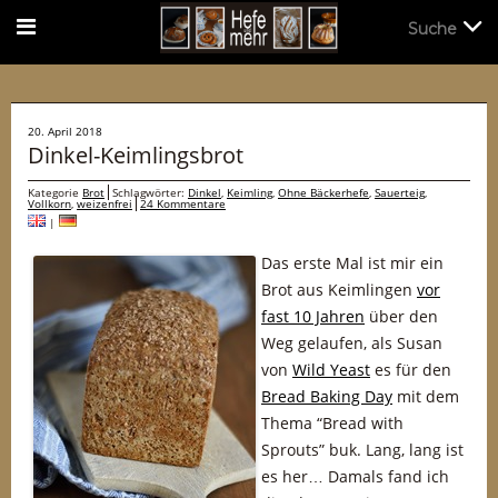
Suche
Suche
20. April 2018
Dinkel-Keimlingsbrot
Kategorie
Brot
Schlagwörter:
Dinkel
,
Keimling
,
Ohne Bäckerhefe
,
Sauerteig
,
Vollkorn
,
weizenfrei
24 Kommentare
|
Das erste Mal ist mir ein
Brot aus Keimlingen
vor
fast 10 Jahren
über den
Weg gelaufen, als Susan
von
Wild Yeast
es für den
Bread Baking Day
mit dem
Thema “Bread with
Sprouts” buk. Lang, lang ist
es her… Damals fand ich