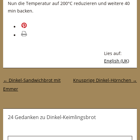
Nun die Temperatur auf 200°C reduzieren und weitere 40
min backen.
merken
drucken
Lies auf:
English (UK)
Post-Navigation
←
Dinkel-Sandwichbrot mit
Knusprige Dinkel-Hörnchen
→
Emmer
24 Gedanken
zu
Dinkel-Keimlingsbrot