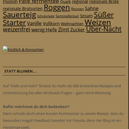
Pâte fermentée
Poolish
regional
Quark
regionale Brote
Roggen
Sahne
regionale Brotsorten
Rosinen
Sauerteig
Süßer
Sesam
Schokolade
Semmelbrösel
Weizen
Starter
Vanille
Vollkorn
Weihnachten
Über-Nacht
weizenfrei
Zimt
wenig Hefe
Zucker
STATT BLUMEN…
Auf “Hefe und mehr” findest du mehr als 800 kostenlose Rezepte und
Unterstützung bei allen Brotback-Fragen – ganz ohne Werbung.
Dafür möchtest du dich bedanken?
Dann schreib doch einen kurzen Kommentar zu einem Rezept, dass du
besonders magst! Feedback bereitet mir Freude, denn der Blog ist ein
Herzensprojekt.