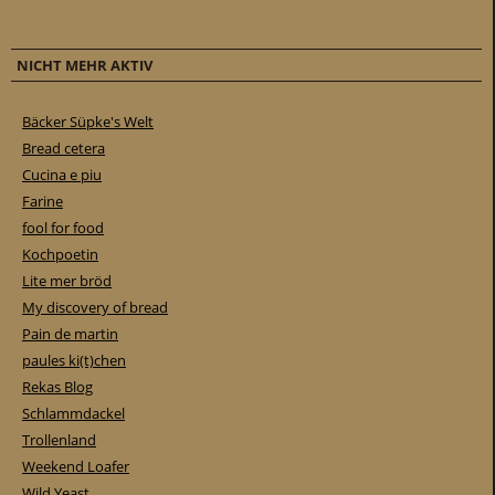
NICHT MEHR AKTIV
Bäcker Süpke's Welt
Bread cetera
Cucina e piu
Farine
fool for food
Kochpoetin
Lite mer bröd
My discovery of bread
Pain de martin
paules ki(t)chen
Rekas Blog
Schlammdackel
Trollenland
Weekend Loafer
Wild Yeast