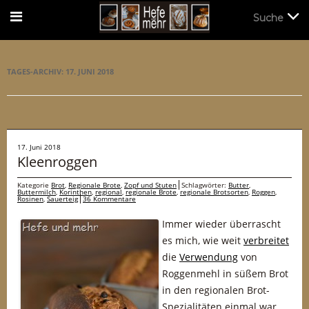
Suche
Suche
TAGES-ARCHIV:
17. JUNI 2018
17. Juni 2018
Kleenroggen
Kategorie
Brot
,
Regionale Brote
,
Zopf und Stuten
Schlagwörter:
Butter
,
Buttermilch
,
Korinthen
,
regional
,
regionale Brote
,
regionale Brotsorten
,
Roggen
,
Rosinen
,
Sauerteig
36 Kommentare
Immer wieder überrascht
es mich, wie weit
verbreitet
die
Verwendung
von
Roggenmehl in süßem Brot
in den regionalen Brot-
Spezialitäten einmal war,