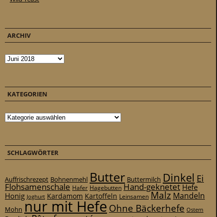
ARCHIV
Archiv
KATEGORIEN
Kategorien
SCHLAGWÖRTER
Butter
Dinkel
Ei
Auffrischrezept
Bohnenmehl
Buttermilch
Flohsamenschale
Hand-geknetet
Hefe
Hafer
Hagebutten
Malz
Mandeln
Honig
Kardamom
Kartoffeln
Leinsamen
Joghurt
nur mit Hefe
Ohne Bäckerhefe
Mohn
Ostern