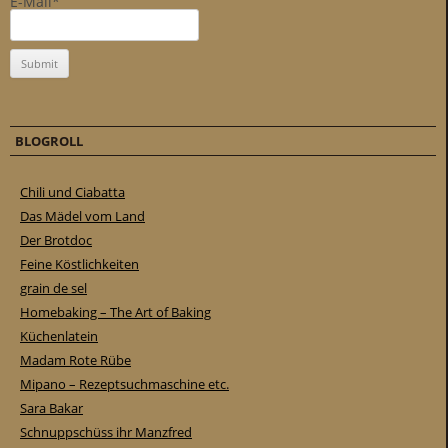
E-Mail*
BLOGROLL
Chili und Ciabatta
Das Mädel vom Land
Der Brotdoc
Feine Köstlichkeiten
grain de sel
Homebaking – The Art of Baking
Küchenlatein
Madam Rote Rübe
Mipano – Rezeptsuchmaschine etc.
Sara Bakar
Schnuppschüss ihr Manzfred