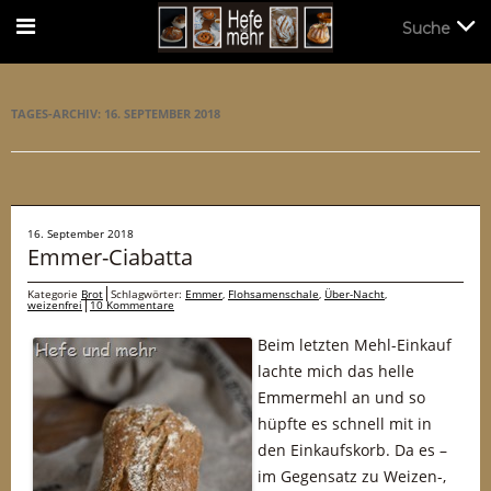
Suche
Suche
TAGES-ARCHIV:
16. SEPTEMBER 2018
16. September 2018
Emmer-Ciabatta
Kategorie
Brot
Schlagwörter:
Emmer
,
Flohsamenschale
,
Über-Nacht
,
weizenfrei
10 Kommentare
Beim letzten Mehl-Einkauf
lachte mich das helle
Emmermehl an und so
hüpfte es schnell mit in
den Einkaufskorb. Da es –
im Gegensatz zu Weizen-,