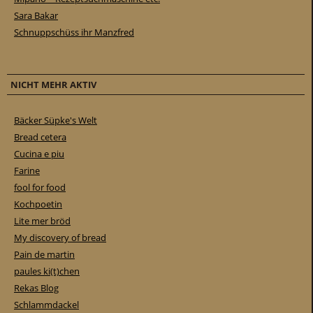
Sara Bakar
Schnuppschüss ihr Manzfred
NICHT MEHR AKTIV
Bäcker Süpke's Welt
Bread cetera
Cucina e piu
Farine
fool for food
Kochpoetin
Lite mer bröd
My discovery of bread
Pain de martin
paules ki(t)chen
Rekas Blog
Schlammdackel