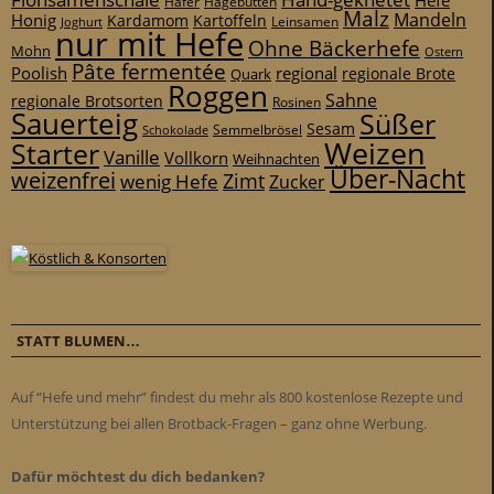
Hefe
Hafer
Hagebutten
Malz
Mandeln
Honig
Kardamom
Kartoffeln
Leinsamen
Joghurt
nur mit Hefe
Ohne Bäckerhefe
Mohn
Ostern
Pâte fermentée
Poolish
regional
Quark
regionale Brote
Roggen
Sahne
regionale Brotsorten
Rosinen
Sauerteig
Süßer
Sesam
Schokolade
Semmelbrösel
Weizen
Starter
Vanille
Vollkorn
Weihnachten
Über-Nacht
weizenfrei
Zimt
wenig Hefe
Zucker
STATT BLUMEN…
Auf “Hefe und mehr” findest du mehr als 800 kostenlose Rezepte und
Unterstützung bei allen Brotback-Fragen – ganz ohne Werbung.
Dafür möchtest du dich bedanken?