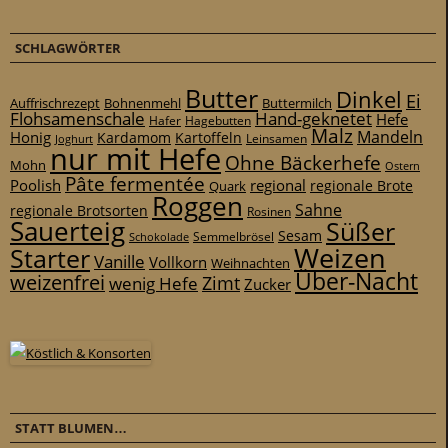
SCHLAGWÖRTER
Butter
Dinkel
Ei
Auffrischrezept
Bohnenmehl
Buttermilch
Flohsamenschale
Hand-geknetet
Hefe
Hafer
Hagebutten
Malz
Mandeln
Honig
Kardamom
Kartoffeln
Leinsamen
Joghurt
nur mit Hefe
Ohne Bäckerhefe
Mohn
Ostern
Pâte fermentée
Poolish
regional
Quark
regionale Brote
Roggen
Sahne
regionale Brotsorten
Rosinen
Sauerteig
Süßer
Sesam
Schokolade
Semmelbrösel
Weizen
Starter
Vanille
Vollkorn
Weihnachten
Über-Nacht
weizenfrei
Zimt
wenig Hefe
Zucker
STATT BLUMEN…