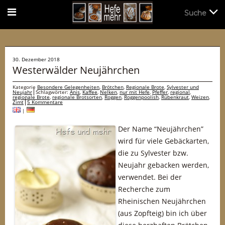
Suche
Suche
30. Dezember 2018
Westerwälder Neujährchen
Kategorie
Besondere Gelegenheiten
,
Brötchen
,
Regionale Brote
,
Sylvester und
Neujahr
Schlagwörter:
Anis
,
Kaffee
,
Nelken
,
nur mit Hefe
,
Pfeffer
,
regional
,
regionale Brote
,
regionale Brotsorten
,
Roggen
,
Roggenpoolish
,
Rübenkraut
,
Weizen
,
Zimt
5 Kommentare
|
Der Name “Neujährchen”
wird für viele Gebäckarten,
die zu Sylvester bzw.
Neujahr gebacken werden,
verwendet. Bei der
Recherche zum
Rheinischen Neujährchen
(aus Zopfteig) bin ich über