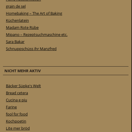
grain de sel
Homebaking – The Art of Baking
Küchenlatein
Madam Rote Rübe
Mipano – Rezeptsuchmaschine etc.
Sara Bakar
Schnuppschüss ihr Manzfred
NICHT MEHR AKTIV
Bäcker Süpke's Welt
Bread cetera
Cucina e piu
Farine
fool for food
Kochpoetin
Lite mer bröd