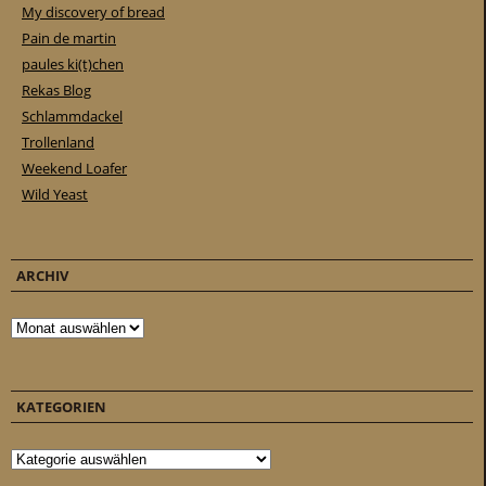
My discovery of bread
Pain de martin
paules ki(t)chen
Rekas Blog
Schlammdackel
Trollenland
Weekend Loafer
Wild Yeast
ARCHIV
Archiv
KATEGORIEN
Kategorien