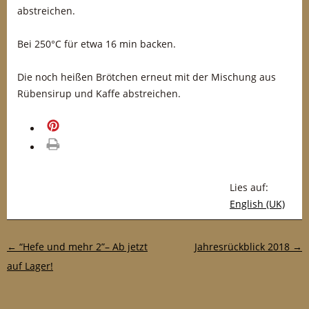
abstreichen.
Bei 250°C für etwa 16 min backen.
Die noch heißen Brötchen erneut mit der Mischung aus
Rübensirup und Kaffe abstreichen.
merken
drucken
Lies auf:
English (UK)
Post-Navigation
←
“Hefe und mehr 2”– Ab jetzt
Jahresrückblick 2018
→
auf Lager!