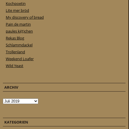
Kochpoetin
Lite mer bröd
My discovery of bread
Pain de martin
paules ki(t)chen
Rekas Blog
Schlammdackel
Trollenland
Weekend Loafer
Wild Yeast
ARCHIV
Archiv
KATEGORIEN