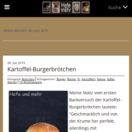
Suche
Suche
TAGES-ARCHIV:
20. JULI 2019
20. Juli 2019
Kartoffel-Burgerbrötchen
Kategorie
Brötchen
Schlagwörter:
Burger
,
Butter
,
Ei
,
Kartoffeln
,
Sahne
,
Süßer
Starter
10 Kommentare
Meine Notiz vom ersten
Backversuch der Kartoffel-
Burgerbrötchen lautete:
“Geschmacklich und von
der Krume her perfekt,
allerdings mit