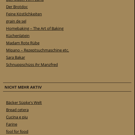
Der Brotdoc
Feine Köstlichkeiten
grain de sel
Homebaking – The Art of Baking
Küchenlatein
Madam Rote Rübe
Mipano – Rezeptsuchmaschine etc.
Sara Bakar
Schnuppschüss ihr Manzfred
NICHT MEHR AKTIV
Bäcker Süpke's Welt
Bread cetera
Cucina e piu
Farine
fool for food