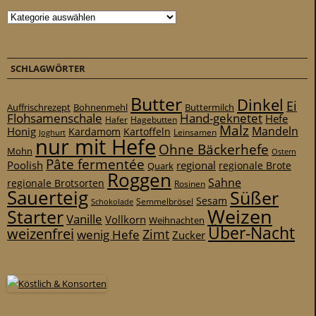
Kategorien
SCHLAGWÖRTER
Butter
Dinkel
Ei
Auffrischrezept
Bohnenmehl
Buttermilch
Flohsamenschale
Hand-geknetet
Hefe
Hafer
Hagebutten
Malz
Mandeln
Honig
Kardamom
Kartoffeln
Leinsamen
Joghurt
nur mit Hefe
Ohne Bäckerhefe
Mohn
Ostern
Pâte fermentée
Poolish
regional
Quark
regionale Brote
Roggen
Sahne
regionale Brotsorten
Rosinen
Sauerteig
Süßer
Sesam
Schokolade
Semmelbrösel
Weizen
Starter
Vanille
Vollkorn
Weihnachten
Über-Nacht
weizenfrei
Zimt
wenig Hefe
Zucker