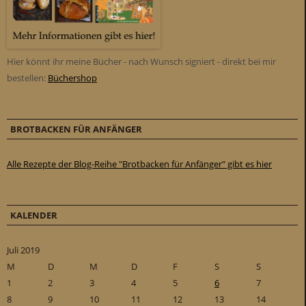
Hier könnt ihr meine Bücher - nach Wunsch signiert - direkt bei mir
bestellen:
Büchershop
BROTBACKEN FÜR ANFÄNGER
Alle Rezepte der Blog-Reihe "Brotbacken für Anfänger" gibt es hier
KALENDER
Juli 2019
M
D
M
D
F
S
S
1
2
3
4
5
6
7
8
9
10
11
12
13
14