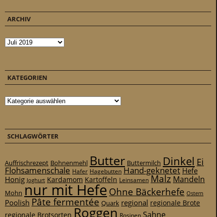
ARCHIV
Archiv
KATEGORIEN
Kategorien
SCHLAGWÖRTER
Butter
Dinkel
Ei
Auffrischrezept
Bohnenmehl
Buttermilch
Flohsamenschale
Hand-geknetet
Hefe
Hafer
Hagebutten
Malz
Mandeln
Honig
Kardamom
Kartoffeln
Leinsamen
Joghurt
nur mit Hefe
Ohne Bäckerhefe
Mohn
Ostern
Pâte fermentée
Poolish
regional
Quark
regionale Brote
Roggen
Sahne
regionale Brotsorten
Rosinen