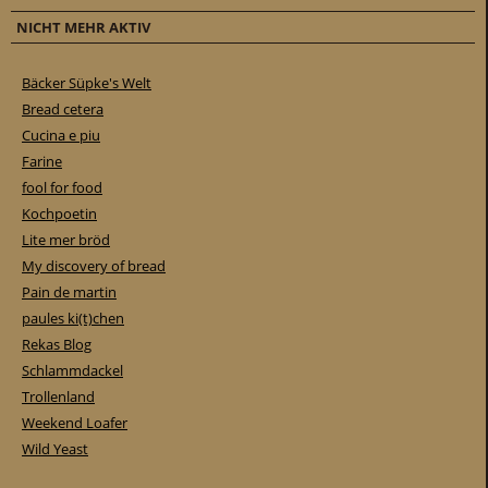
NICHT MEHR AKTIV
Bäcker Süpke's Welt
Bread cetera
Cucina e piu
Farine
fool for food
Kochpoetin
Lite mer bröd
My discovery of bread
Pain de martin
paules ki(t)chen
Rekas Blog
Schlammdackel
Trollenland
Weekend Loafer
Wild Yeast