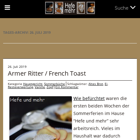
Suche
Suche
TAGES-ARCHIV:
26. JULI 2019
26. Juli 2019
Armer Ritter / French Toast
Kategorie
Hauptgericht
,
Sommerküche
Schlagwörter:
Altes Brot
,
Ei
,
Resteverwertung
,
Vanille
,
Zopf
Ein Kommentar
Wie befürchtet
waren die
ersten beiden Wochen der
Sommerferien im Hause
“Hefe und mehr” sehr
arbeitsreich. Vieles im
Haushalt war dadurch