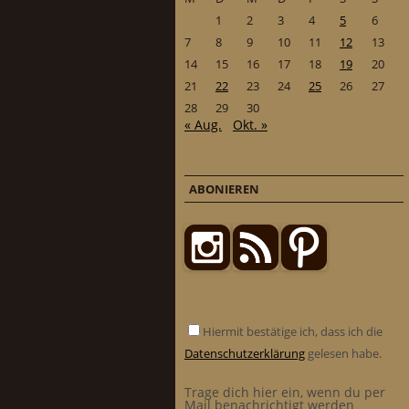
1
2
3
4
5
6
7
8
9
10
11
12
13
14
15
16
17
18
19
20
21
22
23
24
25
26
27
28
29
30
« Aug.
Okt. »
ABONIEREN
Hiermit bestätige ich, dass ich die
Datenschutzerklärung
gelesen habe.
Trage dich hier ein, wenn du per
Mail benachrichtigt werden