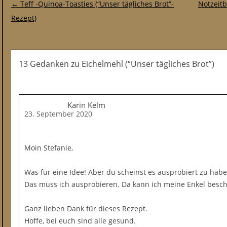
Post-Navigation
←
Teff -Quinoa-Toasties (“Unser tägliches Brot”-
Notzeitb
Rezept)
13 Gedanken
zu
Eichelmehl (“Unser tägliches Brot”)
Karin Kelm
23. September 2020
Moin Stefanie,
Was für eine Idee! Aber du scheinst es ausprobiert zu haben
Das muss ich ausprobieren. Da kann ich meine Enkel besch
Ganz lieben Dank für dieses Rezept.
Hoffe, bei euch sind alle gesund.