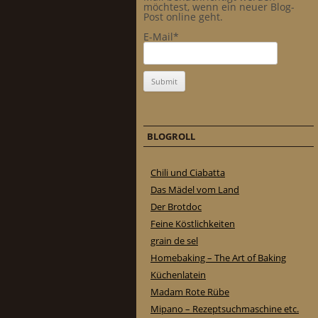
möchtest, wenn ein neuer Blog-
Post online geht.
E-Mail*
BLOGROLL
Chili und Ciabatta
Das Mädel vom Land
Der Brotdoc
Feine Köstlichkeiten
grain de sel
Homebaking – The Art of Baking
Küchenlatein
Madam Rote Rübe
Mipano – Rezeptsuchmaschine etc.