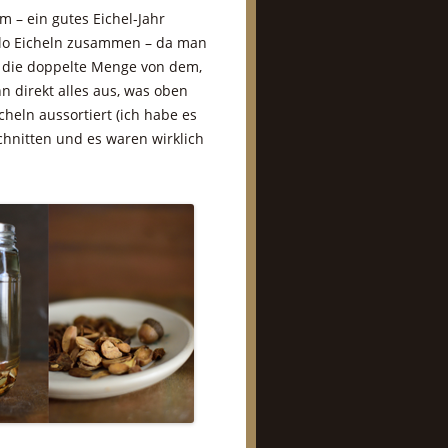
m – ein gutes Eichel-Jahr
Kilo Eicheln zusammen – da man
a die doppelte Menge von dem,
 direkt alles aus, was oben
heln aussortiert (ich habe es
hnitten und es waren wirklich