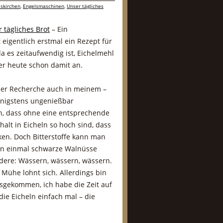
lskirchen
,
Engelsmaschinen
,
Unser tägliches
 tägliches Brot
– Ein
 eigentlich erstmal ein Rezept für
da es zeitaufwendig ist, Eichelmehl
er heute schon damit an.
iner Recherche auch in meinem –
wenigstens ungenießbar
an, dass ohne eine entsprechende
lt in Eicheln so hoch sind, dass
ken. Doch Bitterstoffe kann man
hon einmal schwarze Walnüsse
edere: Wässern, wässern, wässern.
Mühe lohnt sich. Allerdings bin
sgekommen, ich habe die Zeit auf
e Eicheln einfach mal – die