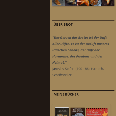
ÜBER BROT
"Der Geruch des Brotes ist der Duft
aller Düfte. Es ist der Urduft unseres
irdischen Lebens, der Duft der
Harmonie, des Friedens und der
Heimat."
Jaroslav Seifert (1901-86), tschech.
Schriftsteller
MEINE BÜCHER