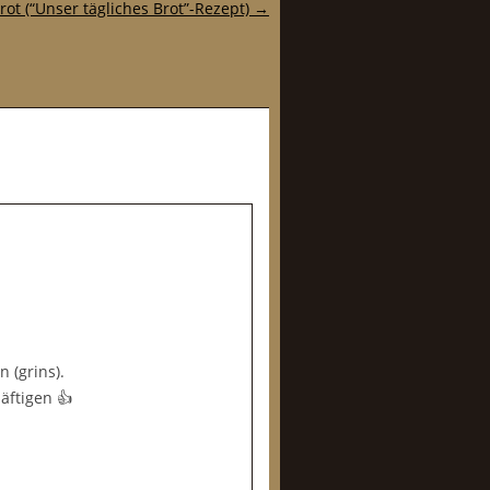
rot (“Unser tägliches Brot”-Rezept)
→
 (grins).
äftigen 👍