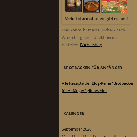
Hier könnt ihr meine Bücher - nach
Wunsch signiert - direkt bei mir
bestellen:
Büchershop
BROTBACKEN FÜR ANFÄNGER
Alle Rezepte der Blog-Reihe "Brotbacken
für Anfänger" gibt es hier
KALENDER
September 2020
M
D
M
D
F
S
S