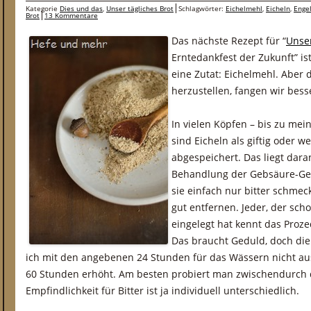
Kategorie
Dies und das
,
Unser tägliches Brot
Schlagwörter:
Eichelmehl
,
Eicheln
,
Enge
Brot
13 Kommentare
Das nächste Rezept für “
Unser
Erntedankfest der Zukunft” ist
eine Zutat: Eichelmehl. Aber 
herzustellen, fangen wir bess
In vielen Köpfen – bis zu me
sind Eicheln als giftig oder 
abgespeichert. Das liegt dar
Behandlung der Gebsäure-Geha
sie einfach nur bitter schmec
gut entfernen. Jeder, der sc
eingelegt hat kennt das Proz
Das braucht Geduld, doch die 
ich mit den angebenen 24 Stunden für das Wässern nicht au
60 Stunden erhöht. Am besten probiert man zwischendurch di
Empfindlichkeit für Bitter ist ja individuell unterschiedlich.