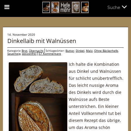
Suche
Suche
14. November 2020
Dinkellaib mit Walnüssen
Kategorie
Brot
,
Übernacht
Schlagwörter:
Butter
,
Dinkel
,
Malz
,
Ohne Bäckerhefe
,
Sauerteig
,
weizenfrei
57 Kommentare
Ich halte die Kombination
aus Dinkel und Walnüssen
für schlicht unübertrefflich.
Das leicht nussige Aroma
des Dinkels wird durch die
Walnüsse aufs Beste
unterstrichen. Ein kleiner
Anteil Vollkornmehl tut bei
diesem Rezept das übrige,
um das Aroma schön