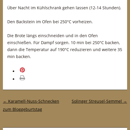
Über Nacht im Kühlschrank gehen lassen (12-14 Stunden).
Den Backstein im Ofen bei 250°C vorheizen.
Die Brote längs einschneiden und in den Ofen
einschießen. Für Dampf sorgen. 10 min bei 250°C backen,
dann die Temperatur auf 190°C reduzieren und weitere 35
min backen.
merken
drucken
Post-Navigation
←
Karamell-Nuss-Schnecken
Solinger Streusel-Semmel
→
zum Bloggeburtstag