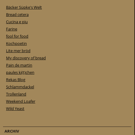
Bäcker Süpke's Welt
Bread cetera
Cucina e piu
Farine
fool for food
Kochpoetin
Lite mer bröd
My discovery of bread
Pain de martin
paules ki(t)chen
Rekas Blog
Schlammdackel
Trollenland
Weekend Loafer
Wild Yeast
ARCHIV