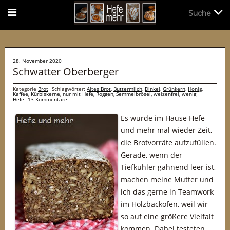
Suche
Suche
28. November 2020
Schwatter Oberberger
Kategorie
Brot
Schlagwörter:
Altes Brot
,
Buttermilch
,
Dinkel
,
Grünkern
,
Honig
,
Kaffee
,
Kürbiskerne
,
nur mit Hefe
,
Roggen
,
Semmelbrösel
,
weizenfrei
,
wenig
Hefe
13 Kommentare
Es wurde im Hause Hefe
und mehr mal wieder Zeit,
die Brotvorräte aufzufüllen.
Gerade, wenn der
Tiefkühler gähnend leer ist,
machen meine Mutter und
ich das gerne in Teamwork
im Holzbackofen, weil wir
so auf eine größere Vielfalt
kommen. Dabei testeten