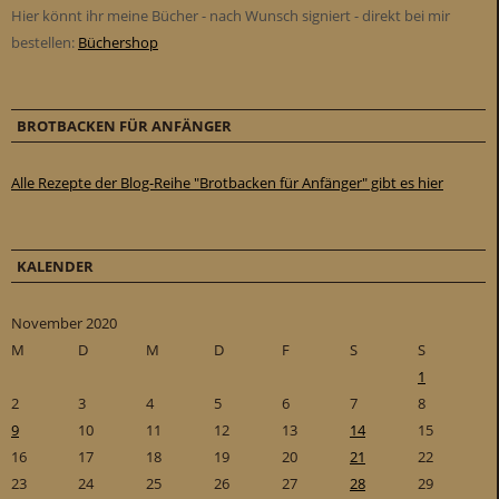
Hier könnt ihr meine Bücher - nach Wunsch signiert - direkt bei mir
bestellen:
Büchershop
BROTBACKEN FÜR ANFÄNGER
Alle Rezepte der Blog-Reihe "Brotbacken für Anfänger" gibt es hier
KALENDER
November 2020
M
D
M
D
F
S
S
1
2
3
4
5
6
7
8
9
10
11
12
13
14
15
16
17
18
19
20
21
22
23
24
25
26
27
28
29