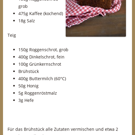
grob
475g Kaffee (kochend)
18g Salz
Teig
150g Roggenschrot, grob
400g Dinkelschrot, fein
100g Grünkernschrot
Brühstück
400g Buttermilch (60°C)
50g Honig
5g Roggenröstmalz
3g Hefe
Für das Brühstück alle Zutaten vermischen und etwa 2