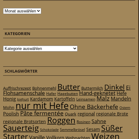
Archiv
KATEGORIEN
Kategorien
SCHLAGWÖRTER
Butter
Dinkel
Ei
Auffrischrezept
Bohnenmehl
Buttermilch
Flohsamenschale
Hand-geknetet
Hefe
Hafer
Hagebutten
Malz
Mandeln
Honig
Kardamom
Kartoffeln
Leinsamen
Joghurt
nur mit Hefe
Ohne Bäckerhefe
Mohn
Ostern
Pâte fermentée
Poolish
regional
Quark
regionale Brote
Roggen
Sahne
regionale Brotsorten
Rosinen
Sauerteig
Süßer
Sesam
Schokolade
Semmelbrösel
Weizen
Starter
Vanille
Vollkorn
Weihnachten