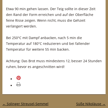
Etwa 90 min gehen lassen. Der Teig sollte in dieser Zeit
den Rand der Form erreichen und auf der Oberfläche
feine Risse zeigen. Wenn nicht, muss die Gehzeit
verlängert werden.
Bei 250°C mit Dampf anbacken, nach 5 min die
Temperatur auf 180°C reduzieren und bei fallender
Temperatur für weitere 55 min backen.
Achtung: Das Brot muss mindestens 12, besser 24 Stunden
ruhen, bevor es angeschnitten wird!
merken
drucken
Post-Navigation
←
Solinger Streusel-Semmel
Süße Nikoläuse
→