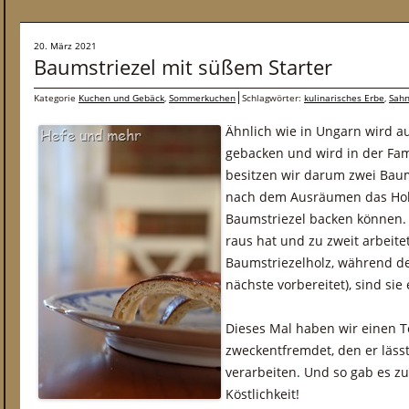
20. März 2021
Baumstriezel mit süßem Starter
Kategorie
Kuchen und Gebäck
,
Sommerkuchen
Schlagwörter:
kulinarisches Erbe
,
Sah
Ähnlich wie in Ungarn wird 
gebacken und wird in der Famil
besitzen wir darum zwei Baum
nach dem Ausräumen das Hol
Baumstriezel backen können.
raus hat und zu zweit arbeitet
Baumstriezelholz, während de
nächste vorbereitet), sind sie
Dieses Mal haben wir einen T
zweckentfremdet, den er lässt
verarbeiten. Und so gab es zu
Köstlichkeit!