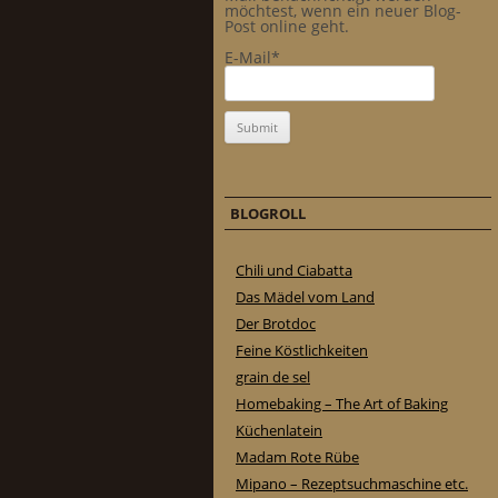
möchtest, wenn ein neuer Blog-
Post online geht.
E-Mail*
BLOGROLL
Chili und Ciabatta
Das Mädel vom Land
Der Brotdoc
Feine Köstlichkeiten
grain de sel
Homebaking – The Art of Baking
Küchenlatein
Madam Rote Rübe
Mipano – Rezeptsuchmaschine etc.