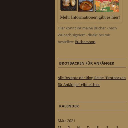
Hier könnt ihr meine Bücher - nach
Wunsch signiert - direkt bei mir
bestellen:
Büchershop
BROTBACKEN FÜR ANFÄNGER
Alle Rezepte der Blog-Reihe "Brotbacken
für Anfänger" gibt es hier
KALENDER
März 2021
M
D
M
D
F
S
S