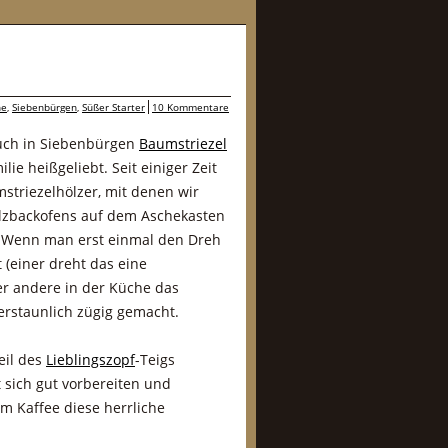
ne
,
Siebenbürgen
,
Süßer Starter
10 Kommentare
auch in Siebenbürgen
Baumstriezel
ie heißgeliebt. Seit einiger Zeit
striezelhölzer, mit denen wir
zbackofens auf dem Aschekasten
 Wenn man erst einmal den Dreh
 (einer dreht das eine
r andere in der Küche das
 erstaunlich zügig gemacht.
eil des
Lieblingszopf
-Teigs
 sich gut vorbereiten und
m Kaffee diese herrliche