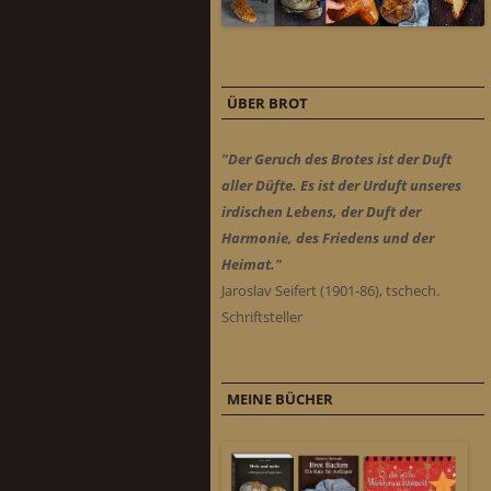
ÜBER BROT
"Der Geruch des Brotes ist der Duft
aller Düfte. Es ist der Urduft unseres
irdischen Lebens, der Duft der
Harmonie, des Friedens und der
Heimat."
Jaroslav Seifert (1901-86), tschech.
Schriftsteller
MEINE BÜCHER