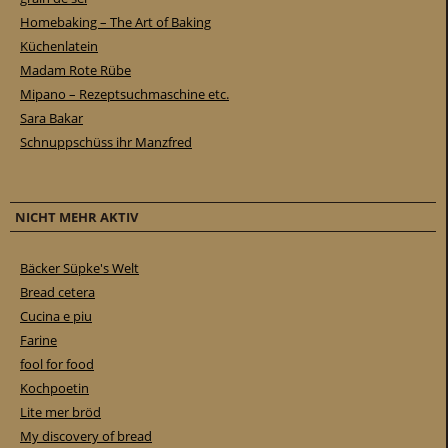
Homebaking – The Art of Baking
Küchenlatein
Madam Rote Rübe
Mipano – Rezeptsuchmaschine etc.
Sara Bakar
Schnuppschüss ihr Manzfred
NICHT MEHR AKTIV
Bäcker Süpke's Welt
Bread cetera
Cucina e piu
Farine
fool for food
Kochpoetin
Lite mer bröd
My discovery of bread