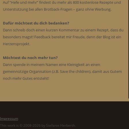
Auf “Hefe und mehr” findest du mehr als 800 kostenlose Rezepte und
Unterstützung bei allen Brotback-Fragen – ganz ohne Werbung.
Dafür möchtest du dich bedanken?
Dann schreib doch einen kurzen Kommentar zu einem Rezept, dass du
besonders magst! Feedback bereitet mir Freude, denn der Blog ist ein
Herzensprojekt.
Möchtest du noch mehr tun?
Dann spende in meinem Namen eine Kleinigkeit an einen
gemeinnützige Organisation (z.B. Save the children), damit aus Gutem
noch mehr Gutes entsteht!
Impressum
This work is © 2008-2026 by Stefanie Herberth.