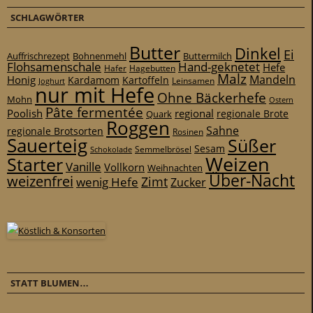
SCHLAGWÖRTER
Butter
Dinkel
Ei
Auffrischrezept
Bohnenmehl
Buttermilch
Flohsamenschale
Hand-geknetet
Hefe
Hafer
Hagebutten
Malz
Mandeln
Honig
Kardamom
Kartoffeln
Leinsamen
Joghurt
nur mit Hefe
Ohne Bäckerhefe
Mohn
Ostern
Pâte fermentée
Poolish
regional
Quark
regionale Brote
Roggen
Sahne
regionale Brotsorten
Rosinen
Sauerteig
Süßer
Sesam
Schokolade
Semmelbrösel
Weizen
Starter
Vanille
Vollkorn
Weihnachten
Über-Nacht
weizenfrei
Zimt
wenig Hefe
Zucker
STATT BLUMEN…