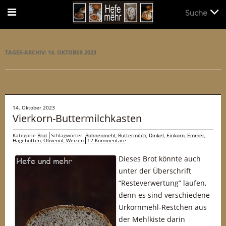
Suche
Suche
TAGES-ARCHIV:
14. OKTOBER 2023
14. Oktober 2023
Vierkorn-Buttermilchkasten
Kategorie
Brot
Schlagwörter:
Bohnenmehl
,
Buttermilch
,
Dinkel
,
Einkorn
,
Emmer
,
Hagebutten
,
Olivenöl
,
Weizen
12 Kommentare
Dieses Brot könnte auch
unter der Überschrift
“Resteverwertung” laufen,
denn es sind verschiedene
Urkornmehl-Restchen aus
der Mehlkiste darin