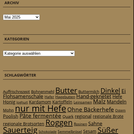
ARCHIV
Archiv
KATEGORIEN
Kategorien
SCHLAGWÖRTER
Butter
Dinkel
Ei
Auffrischrezept
Bohnenmehl
Buttermilch
Flohsamenschale
Hand-geknetet
Hefe
Hafer
Hagebutten
Malz
Mandeln
Honig
Kardamom
Kartoffeln
Leinsamen
Joghurt
nur mit Hefe
Ohne Bäckerhefe
Mohn
Ostern
Pâte fermentée
Poolish
regional
Quark
regionale Brote
Roggen
Sahne
regionale Brotsorten
Rosinen
Sauerteig
Süßer
Sesam
Schokolade
Semmelbrösel