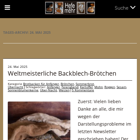
Suche
Suche
TAGES-ARCHIV:
24. MAI 2025
24. Mai 2025
Weltmeisterliche Backblech-Brötchen
Kategorie
Brotbacken für Anfänger
,
Brötchen
,
Sommerbrot
,
Übernacht
Schlagwörter:
Anfänger
,
Feierabend
,
Kartoffel
,
Mohn
,
Roggen
,
Sesam
,
Sonnenblumenkerne
,
Über-Nacht
,
Weizen
5 Kommentare
Zuerst: Vielen lieben
Danke an alle, die mir
wegen der
Darstellungsprobleme im
letzten Newsletter
geschrieben haben! Der