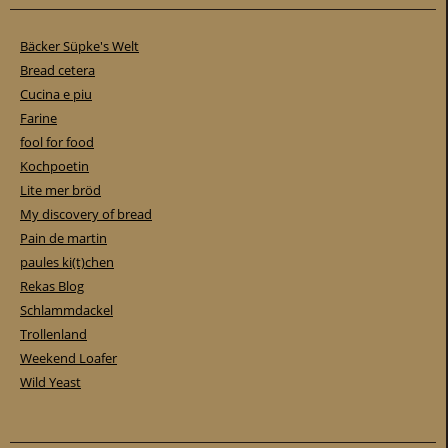
Bäcker Süpke's Welt
Bread cetera
Cucina e piu
Farine
fool for food
Kochpoetin
Lite mer bröd
My discovery of bread
Pain de martin
paules ki(t)chen
Rekas Blog
Schlammdackel
Trollenland
Weekend Loafer
Wild Yeast