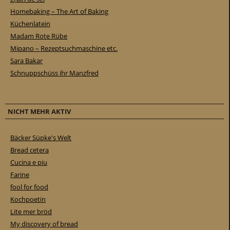
Homebaking – The Art of Baking
Küchenlatein
Madam Rote Rübe
Mipano – Rezeptsuchmaschine etc.
Sara Bakar
Schnuppschüss ihr Manzfred
NICHT MEHR AKTIV
Bäcker Süpke's Welt
Bread cetera
Cucina e piu
Farine
fool for food
Kochpoetin
Lite mer bröd
My discovery of bread