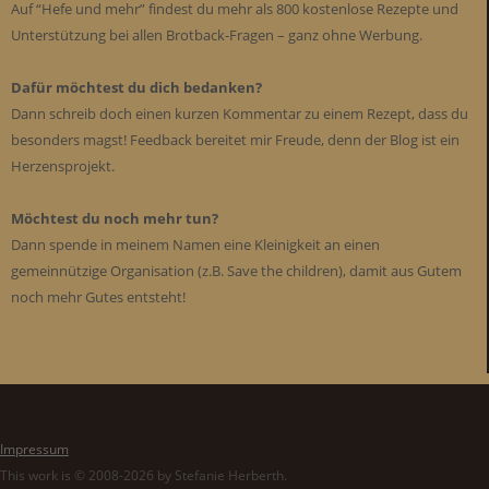
Auf “Hefe und mehr” findest du mehr als 800 kostenlose Rezepte und
Unterstützung bei allen Brotback-Fragen – ganz ohne Werbung.
Dafür möchtest du dich bedanken?
Dann schreib doch einen kurzen Kommentar zu einem Rezept, dass du
besonders magst! Feedback bereitet mir Freude, denn der Blog ist ein
Herzensprojekt.
Möchtest du noch mehr tun?
Dann spende in meinem Namen eine Kleinigkeit an einen
gemeinnützige Organisation (z.B. Save the children), damit aus Gutem
noch mehr Gutes entsteht!
Impressum
This work is © 2008-2026 by Stefanie Herberth.