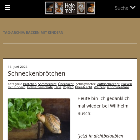
Suche
Suche
TAG-ARCHIV:
BACKEN MIT KINDERN
13. Juni 2026
Schneckenbrötchen
Kategorie
Brötchen
,
Sommerbrot
,
Übernacht
Schlagwörter:
Auffrischrezept
,
Backen
mit Kindern
,
Flohsamenschale
,
Hefe
,
Roggen
,
Über-Nacht
,
Weizen
4 Kommentare
Heute bin ich gedanklich
mal wieder bei Willhelm
Busch:
“Jetzt in dichtbelaubten