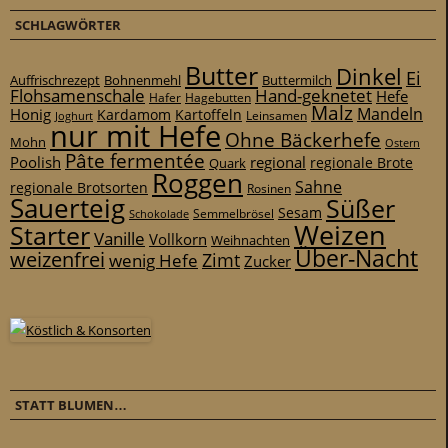
SCHLAGWÖRTER
Butter
Dinkel
Ei
Auffrischrezept
Bohnenmehl
Buttermilch
Flohsamenschale
Hand-geknetet
Hefe
Hafer
Hagebutten
Malz
Mandeln
Honig
Kardamom
Kartoffeln
Leinsamen
Joghurt
nur mit Hefe
Ohne Bäckerhefe
Mohn
Ostern
Pâte fermentée
Poolish
regional
Quark
regionale Brote
Roggen
Sahne
regionale Brotsorten
Rosinen
Sauerteig
Süßer
Sesam
Schokolade
Semmelbrösel
Weizen
Starter
Vanille
Vollkorn
Weihnachten
Über-Nacht
weizenfrei
Zimt
wenig Hefe
Zucker
STATT BLUMEN…