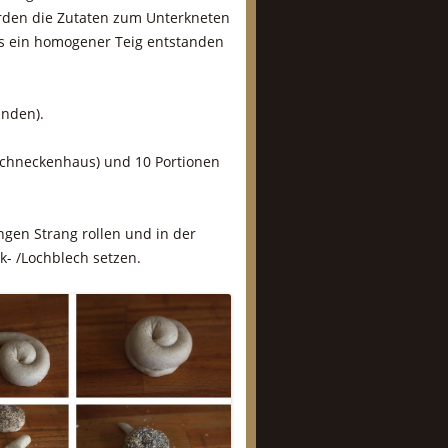
erden die Zutaten zum Unterkneten
is ein homogener Teig entstanden
unden).
(Schneckenhaus) und 10 Portionen
ngen Strang rollen und in der
k- /Lochblech setzen.