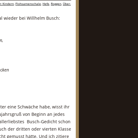
t Kindern
,
Flohsamenschale
,
Hefe
,
Roggen
,
Über-
al wieder bei Willhelm Busch:
n,
ecken
ter eine Schwäche habe, wisst ihr
eujahrsgruß von Beginn an jedes
 allerliebstes Busch-Gedicht schon
uch der dritten oder vierten Klasse
ht gemusst hätte. Und ich zitiere