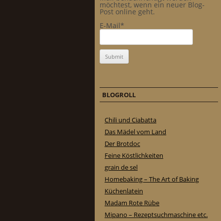
möchtest, wenn ein neuer Blog-
Post online geht.
E-Mail*
BLOGROLL
Chili und Ciabatta
Das Mädel vom Land
Der Brotdoc
Feine Köstlichkeiten
grain de sel
Homebaking – The Art of Baking
Küchenlatein
Madam Rote Rübe
Mipano – Rezeptsuchmaschine etc.