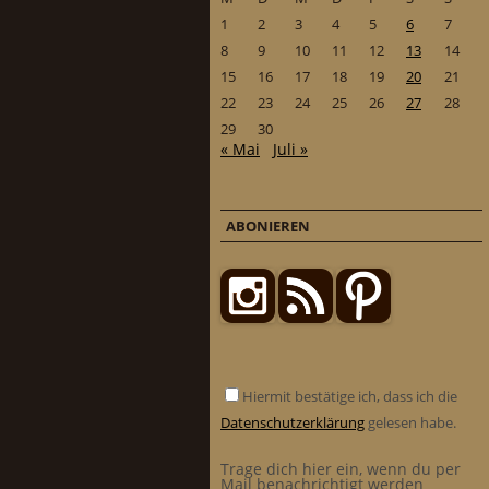
1
2
3
4
5
6
7
8
9
10
11
12
13
14
15
16
17
18
19
20
21
22
23
24
25
26
27
28
29
30
« Mai
Juli »
ABONIEREN
Hiermit bestätige ich, dass ich die
Datenschutzerklärung
gelesen habe.
Trage dich hier ein, wenn du per
Mail benachrichtigt werden