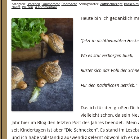
Kategorie
Brötchen
,
Sommerbrot
,
Übernacht
Schlagwörter:
Auffrischrezept
,
Backen mi
Nacht
,
Weizen
4 Kommentare
Heute bin ich gedanklich m
“Jetzt in dichtbelaubten Hecke
Wo es still verborgen blieb,
Rüstet sich das Volk der Schn
Für den nächtlichen Betrieb.”
Das ich für den großen Dich
vielleicht schon, da sein N
Jahr hier im Blog den letzten Post des Jahres beendet. Mein
seit Kindertagen ist aber
“Die Schnecken”
. Es stand im Leseb
und ich habe vollständig auswendig gelernt obwohl ich es nic