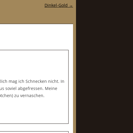
Dinkel-Gold
→
tlich mag ich Schnecken nicht. In
us soviel abgefressen. Meine
ötchen) zu vernaschen.