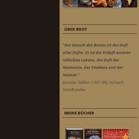
ÜBER BROT
"Der Geruch des Brotes ist der Duft
aller Düfte. Es ist der Urduft unseres
irdischen Lebens, der Duft der
Harmonie, des Friedens und der
Heimat."
Jaroslav Seifert (1901-86), tschech.
Schriftsteller
MEINE BÜCHER