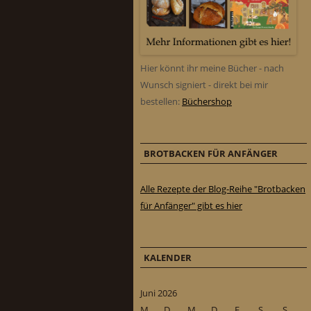
Hier könnt ihr meine Bücher - nach
Wunsch signiert - direkt bei mir
bestellen:
Büchershop
BROTBACKEN FÜR ANFÄNGER
Alle Rezepte der Blog-Reihe "Brotbacken
für Anfänger" gibt es hier
KALENDER
Juni 2026
M
D
M
D
F
S
S