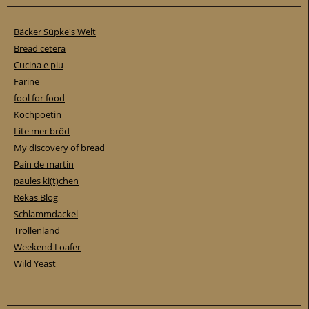
Bäcker Süpke's Welt
Bread cetera
Cucina e piu
Farine
fool for food
Kochpoetin
Lite mer bröd
My discovery of bread
Pain de martin
paules ki(t)chen
Rekas Blog
Schlammdackel
Trollenland
Weekend Loafer
Wild Yeast