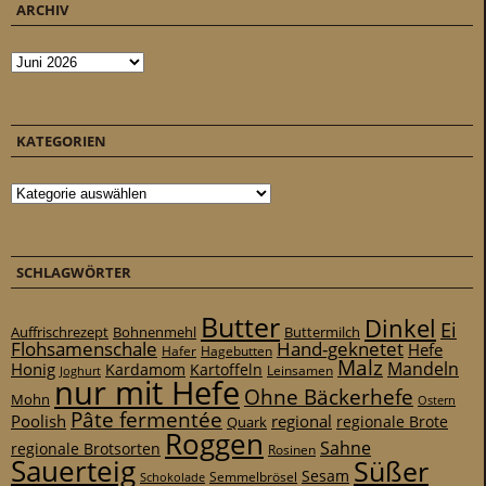
ARCHIV
Archiv
KATEGORIEN
Kategorien
SCHLAGWÖRTER
Butter
Dinkel
Ei
Auffrischrezept
Bohnenmehl
Buttermilch
Flohsamenschale
Hand-geknetet
Hefe
Hafer
Hagebutten
Malz
Mandeln
Honig
Kardamom
Kartoffeln
Leinsamen
Joghurt
nur mit Hefe
Ohne Bäckerhefe
Mohn
Ostern
Pâte fermentée
Poolish
regional
Quark
regionale Brote
Roggen
Sahne
regionale Brotsorten
Rosinen
Sauerteig
Süßer
Sesam
Schokolade
Semmelbrösel