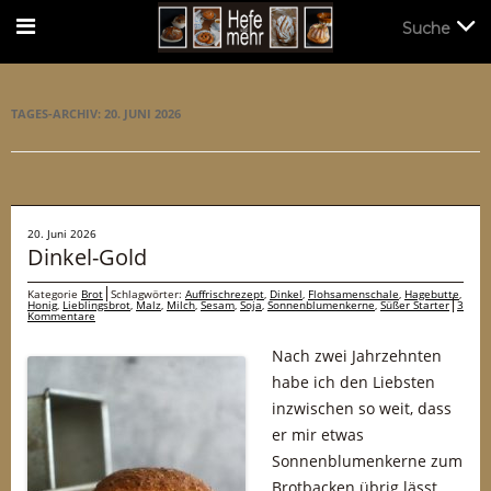
Suche
Suche
TAGES-ARCHIV:
20. JUNI 2026
20. Juni 2026
Dinkel-Gold
Kategorie
Brot
Schlagwörter:
Auffrischrezept
,
Dinkel
,
Flohsamenschale
,
Hagebutte
,
Honig
,
Lieblingsbrot
,
Malz
,
Milch
,
Sesam
,
Soja
,
Sonnenblumenkerne
,
Süßer Starter
3
Kommentare
Nach zwei Jahrzehnten
habe ich den Liebsten
inzwischen so weit, dass
er mir etwas
Sonnenblumenkerne zum
Brotbacken übrig lässt.