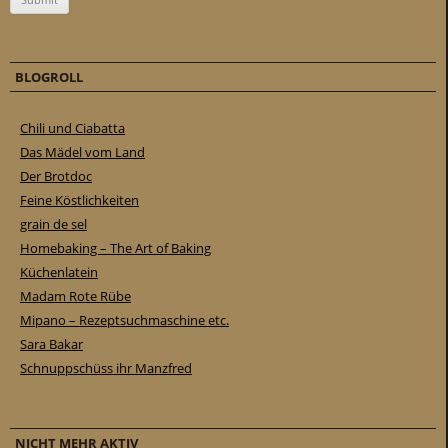
BLOGROLL
Chili und Ciabatta
Das Mädel vom Land
Der Brotdoc
Feine Köstlichkeiten
grain de sel
Homebaking – The Art of Baking
Küchenlatein
Madam Rote Rübe
Mipano – Rezeptsuchmaschine etc.
Sara Bakar
Schnuppschüss ihr Manzfred
NICHT MEHR AKTIV