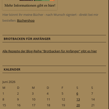
Hier könnt ihr meine Bücher - nach Wunsch signiert - direkt bei mir
bestellen:
Büchershop
BROTBACKEN FÜR ANFÄNGER
Alle Rezepte der Blog-Reihe "Brotbacken für Anfänger" gibt es hier
KALENDER
Juni 2026
M
D
M
D
F
S
S
1
2
3
4
5
6
7
8
9
10
11
12
13
14
15
16
17
18
19
20
21