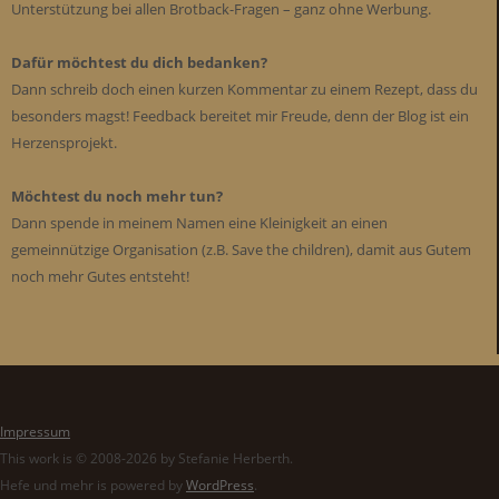
Unterstützung bei allen Brotback-Fragen – ganz ohne Werbung.
Dafür möchtest du dich bedanken?
Dann schreib doch einen kurzen Kommentar zu einem Rezept, dass du
besonders magst! Feedback bereitet mir Freude, denn der Blog ist ein
Herzensprojekt.
Möchtest du noch mehr tun?
Dann spende in meinem Namen eine Kleinigkeit an einen
gemeinnützige Organisation (z.B. Save the children), damit aus Gutem
noch mehr Gutes entsteht!
Impressum
This work is © 2008-2026 by Stefanie Herberth.
Hefe und mehr is powered by
WordPress
.