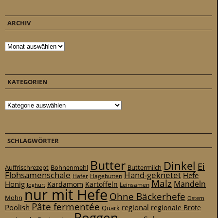
ARCHIV
Archiv
KATEGORIEN
Kategorien
SCHLAGWÖRTER
Butter
Dinkel
Ei
Auffrischrezept
Bohnenmehl
Buttermilch
Flohsamenschale
Hand-geknetet
Hefe
Hafer
Hagebutten
Malz
Mandeln
Honig
Kardamom
Kartoffeln
Leinsamen
Joghurt
nur mit Hefe
Ohne Bäckerhefe
Mohn
Ostern
Pâte fermentée
Poolish
regional
Quark
regionale Brote
Roggen