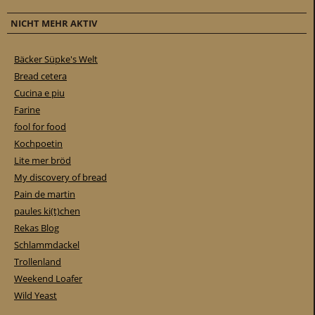
NICHT MEHR AKTIV
Bäcker Süpke's Welt
Bread cetera
Cucina e piu
Farine
fool for food
Kochpoetin
Lite mer bröd
My discovery of bread
Pain de martin
paules ki(t)chen
Rekas Blog
Schlammdackel
Trollenland
Weekend Loafer
Wild Yeast