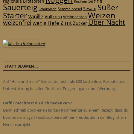
Sahne
regionale Brotsorten
Rosinen
Sauerteig
Süßer
Sesam
Schokolade
Semmelbrösel
Weizen
Starter
Vanille
Vollkorn
Weihnachten
Über-Nacht
weizenfrei
Zimt
wenig Hefe
Zucker
STATT BLUMEN…
Auf “Hefe und mehr” findest du mehr als 800 kostenlose Rezepte und
Unterstützung bei allen Brotback-Fragen – ganz ohne Werbung.
Dafür möchtest du dich bedanken?
Dann schreib doch einen kurzen Kommentar zu einem Rezept, dass du
besonders magst! Feedback bereitet mir Freude, denn der Blog ist ein
Herzensprojekt.