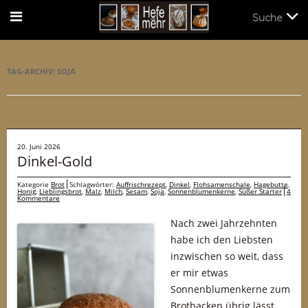
Suche
Suche
TAG-ARCHIV:
SOJA
20. Juni 2026
Dinkel-Gold
Kategorie
Brot
Schlagwörter:
Auffrischrezept
,
Dinkel
,
Flohsamenschale
,
Hagebutte
,
Honig
,
Lieblingsbrot
,
Malz
,
Milch
,
Sesam
,
Soja
,
Sonnenblumenkerne
,
Süßer Starter
4
Kommentare
Nach zwei Jahrzehnten
habe ich den Liebsten
inzwischen so weit, dass
er mir etwas
Sonnenblumenkerne zum
Brotbacken übrig lässt.