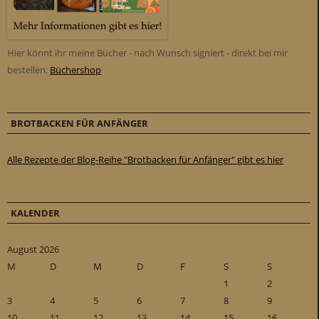
Hier könnt ihr meine Bücher - nach Wunsch signiert - direkt bei mir
bestellen:
Büchershop
BROTBACKEN FÜR ANFÄNGER
Alle Rezepte der Blog-Reihe "Brotbacken für Anfänger" gibt es hier
KALENDER
August 2026
M
D
M
D
F
S
S
1
2
3
4
5
6
7
8
9
10
11
12
13
14
15
16