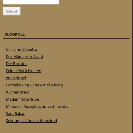
BLOGROLL
Chili und Ciabatta
Das Mädel vom Land
Der Brotdoc
Feine Köstlichkeiten
grain de sel
Homebaking – The Art of Baking
Küchenlatein
Madam Rote Rübe
Mipano – Rezeptsuchmaschine etc.
Sara Bakar
Schnuppschüss ihr Manzfred