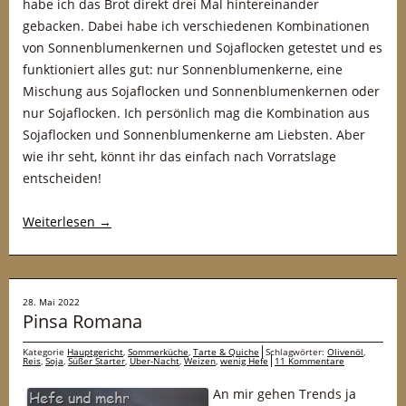
habe ich das Brot direkt drei Mal hintereinander
gebacken. Dabei habe ich verschiedenen Kombinationen
von Sonnenblumenkernen und Sojaflocken getestet und es
funktioniert alles gut: nur Sonnenblumenkerne, eine
Mischung aus Sojaflocken und Sonnenblumenkernen oder
nur Sojaflocken. Ich persönlich mag die Kombination aus
Sojaflocken und Sonnenblumenkerne am Liebsten. Aber
wie ihr seht, könnt ihr das einfach nach Vorratslage
entscheiden!
Weiterlesen
→
28. Mai 2022
Pinsa Romana
Kategorie
Hauptgericht
,
Sommerküche
,
Tarte & Quiche
Schlagwörter:
Olivenöl
,
Reis
,
Soja
,
Süßer Starter
,
Über-Nacht
,
Weizen
,
wenig Hefe
11 Kommentare
An mir gehen Trends ja