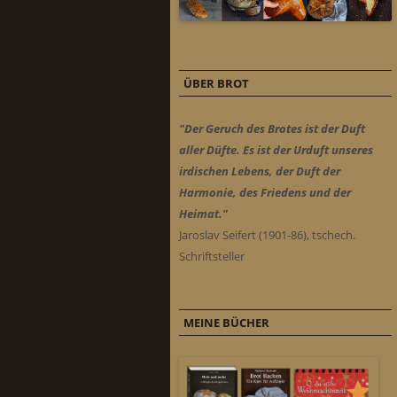
ÜBER BROT
"Der Geruch des Brotes ist der Duft
aller Düfte. Es ist der Urduft unseres
irdischen Lebens, der Duft der
Harmonie, des Friedens und der
Heimat."
Jaroslav Seifert (1901-86), tschech.
Schriftsteller
MEINE BÜCHER