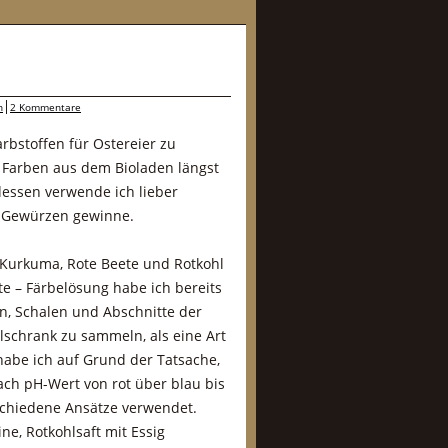
n
2 Kommentare
arbstoffen für Ostereier zu
e Farben aus dem Bioladen längst
dessen verwende ich lieber
r Gewürzen gewinne.
 Kurkuma, Rote Beete und Rotkohl
te – Färbelösung habe ich bereits
, Schalen und Abschnitte der
hlschrank zu sammeln, als eine Art
habe ich auf Grund der Tatsache,
ach pH-Wert von rot über blau bis
rschiedene Ansätze verwendet.
ine, Rotkohlsaft mit Essig