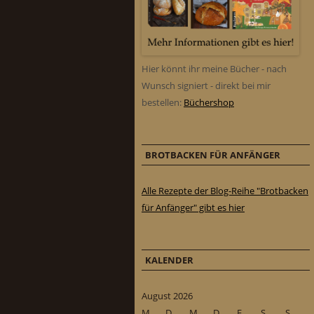
Hier könnt ihr meine Bücher - nach
Wunsch signiert - direkt bei mir
bestellen:
Büchershop
BROTBACKEN FÜR ANFÄNGER
Alle Rezepte der Blog-Reihe "Brotbacken
für Anfänger" gibt es hier
KALENDER
August 2026
M
D
M
D
F
S
S