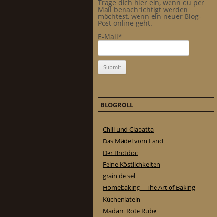
Trage dich hier ein, wenn du per
Mail benachrichtigt werden
möchtest, wenn ein neuer Blog-
Post online geht.
E-Mail*
BLOGROLL
Chili und Ciabatta
Das Mädel vom Land
Der Brotdoc
Feine Köstlichkeiten
grain de sel
Homebaking – The Art of Baking
Küchenlatein
Madam Rote Rübe