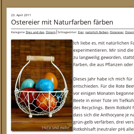
23. April 2011
Ostereier mit Naturfarben färben
Kategorie
Dies und das
,
Ostern
Schlagwörter:
Eier
,
natürlich färben
,
Ostereier
,
Oster
Ich liebe es, mit natürlichen F
experimentieren. Mir sind di
zu langweilig geworden, statt
Farben, die aus Pflanzen ode
Dieses Jahr habe ich mich für
entschieden. Für die Rote Bee
vor einigen Monaten begonnen
Beete in einer Tüte im Tiefkü
des Recyclings. Beim Rotkohl 
dass sich die Anthocyane je n
grün-gelb verfärben, drei ve
Rotkohlsaft (neutraler pH) alle