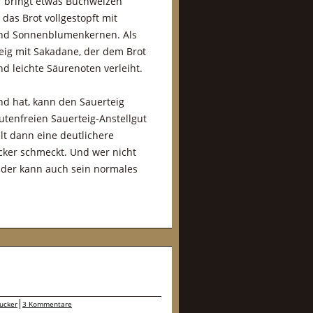
r bringt etwas Buchweizen
 das Brot vollgestopft mit
und Sonnenblumenkernen. Als
teig mit Sakadane, der dem Brot
nd leichte Säurenoten verleiht.
d hat, kann den Sauerteig
utenfreien Sauerteig-Anstellgut
lt dann eine deutlichere
ecker schmeckt. Und wer nicht
, der kann auch sein normales
ucker
3 Kommentare