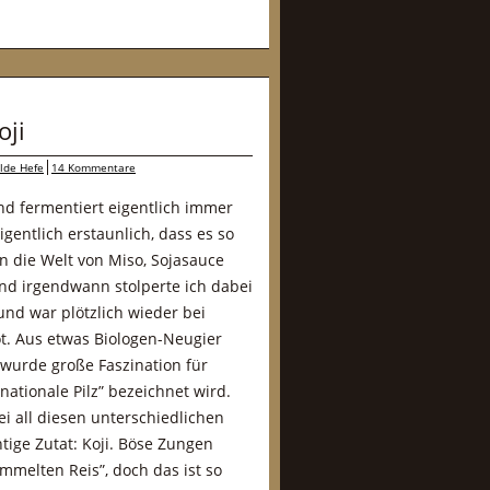
oji
lde Hefe
14 Kommentare
nd fermentiert eigentlich immer
gentlich erstaunlich, dass es so
in die Welt von Miso, Sojasauce
nd irgendwann stolperte ich dabei
nd war plötzlich wieder bei
t. Aus etwas Biologen-Neugier
wurde große Faszination für
“nationale Pilz” bezeichnet wird.
i all diesen unterschiedlichen
htige Zutat: Koji. Böse Zungen
immelten Reis”, doch das ist so