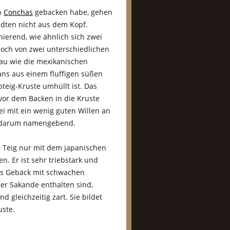
en
Conchas
gebacken habe, gehen
ndten nicht aus dem Kopf.
inierend, wie ähnlich sich zwei
doch von zwei unterschiedlichen
u wie die mexikanischen
ns aus einem fluffigen süßen
bteig-Kruste umhüllt ist. Das
vor dem Backen in die Kruste
ei mit ein wenig guten Willen an
t darum namengebend.
r Teig nur mit dem japanischen
n. Er ist sehr triebstark und
es Gebäck mit schwachen
er Sakande enthalten sind,
d gleichzeitig zart. Sie bildet
uste.