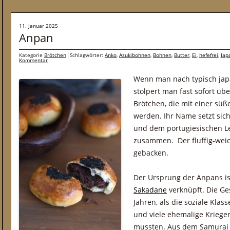
11. Januar 2025
Anpan
Kategorie
Brötchen
Schlagwörter:
Anko
,
Azukibohnen
,
Bohnen
,
Butter
,
Ei
,
hefefrei
,
Jap
Kommentar
Wenn man nach typisch jap
stolpert man fast sofort üb
Brötchen, die mit einer süß
werden. Ihr Name setzt sic
und dem portugiesischen Le
zusammen. Der fluffig-weic
gebacken.
Der Ursprung der Anpans is
Sakadane
verknüpft. Die Ge
Jahren, als die soziale Kla
und viele ehemalige Kriege
mussten. Aus dem Samurai 