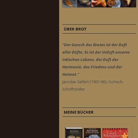
ÜBER BROT
"Der Geruch des Brotes ist der Duft
aller Düfte. Es ist der Urduft unseres
irdischen Lebens, der Duft der
Harmonie, des Friedens und der
Heimat."
Jaroslav Seifert (1901-86), tschech.
Schriftsteller
MEINE BÜCHER