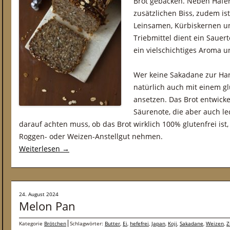
Brot gebacken. Neben Hafe
zusätzlichen Biss, zudem ist
Leinsamen, Kürbiskernen 
Triebmittel dient ein Sauer
ein vielschichtiges Aroma u
Wer keine Sakadane zur Han
natürlich auch mit einem gl
ansetzen. Das Brot entwicke
Säurenote, die aber auch l
darauf achten muss, ob das Brot wirklich 100% glutenfrei ist
Roggen- oder Weizen-Anstellgut nehmen.
Weiterlesen
→
24. August 2024
Melon Pan
Kategorie
Brötchen
Schlagwörter:
Butter
,
Ei
,
hefefrei
,
Japan
,
Koji
,
Sakadane
,
Weizen
,
Z