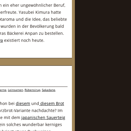
n ein eher ungewöhnlicher Beruf,
 erfreute. Yasubei Kimura hatte
taroma und die Idee, das beliebte
n wurden in der Bevölkerung bald
uras Bäckerei Anpan zu bestellen.
ya
existiert noch heute.
kerne
,
Leinsamen
,
Rübensirup
,
Sakadane
,
schon bei
diesem
und
diesem Brot
arzbrot-Variante nachdachte? Im
te mit dem
japanischen Sauerteig
ein solches wunderbar kerniges