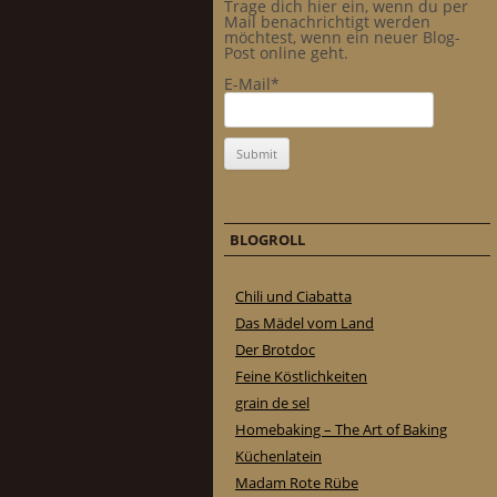
Trage dich hier ein, wenn du per
Mail benachrichtigt werden
möchtest, wenn ein neuer Blog-
Post online geht.
E-Mail*
BLOGROLL
Chili und Ciabatta
Das Mädel vom Land
Der Brotdoc
Feine Köstlichkeiten
grain de sel
Homebaking – The Art of Baking
Küchenlatein
Madam Rote Rübe