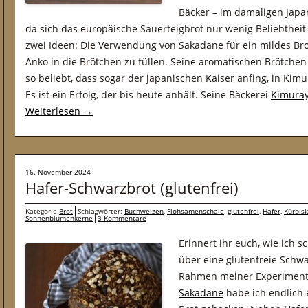
Bäcker – im damaligen Japa
da sich das europäische Sauerteigbrot nur wenig Beliebtheit
zwei Ideen: Die Verwendung von Sakadane für ein mildes Bro
Anko in die Brötchen zu füllen. Seine aromatischen Brötche
so beliebt, dass sogar der japanischen Kaiser anfing, in Kim
Es ist ein Erfolg, der bis heute anhält. Seine Bäckerei
Kimura
Weiterlesen
→
16. November 2024
Hafer-Schwarzbrot (glutenfrei)
Kategorie
Brot
Schlagwörter:
Buchweizen
,
Flohsamenschale
,
glutenfrei
,
Hafer
,
Kürbis
Sonnenblumenkerne
3 Kommentare
Erinnert ihr euch, wie ich 
über eine glutenfreie Schw
Rahmen meiner Experimen
Sakadane
habe ich endlich 