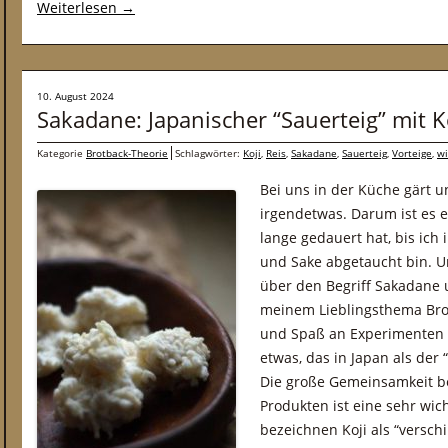
Weiterlesen
→
10. August 2024
Sakadane: Japanischer “Sauerteig” mit K
Kategorie
Brotback-Theorie
Schlagwörter:
Koji
,
Reis
,
Sakadane
,
Sauerteig
,
Vorteige
,
wi
Bei uns in der Küche gärt u
irgendetwas. Darum ist es ei
lange gedauert hat, bis ich 
und Sake abgetaucht bin. U
über den Begriff Sakadane u
meinem Lieblingsthema Bro
und Spaß an Experimenten 
etwas, das in Japan als der 
Die große Gemeinsamkeit be
Produkten ist eine sehr wic
bezeichnen Koji als “versch