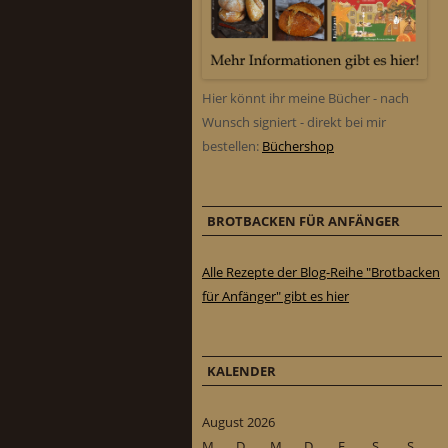
Hier könnt ihr meine Bücher - nach
Wunsch signiert - direkt bei mir
bestellen:
Büchershop
BROTBACKEN FÜR ANFÄNGER
Alle Rezepte der Blog-Reihe "Brotbacken
für Anfänger" gibt es hier
KALENDER
August 2026
M
D
M
D
F
S
S