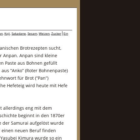
an
,
Koji
,
Sakadane
,
Sesam
,
Weizen
,
Zucker
Ein
anischen Brotrezepten sucht,
er Anpan. Anpan sind kleine
en Paste aus Bohnen gefüllt
h aus “Anko” (Roter Bohnenpaste)
hnwort für Brot (“Pan”)
he Hefeteig wird heute mit Hefe
t allerdings eng mit dem
schichte beginnt in den 1870er
sse der Samurai aufgelöst wurde
r einen neuen Beruf finden
Yasubei Kimura wurde so ein