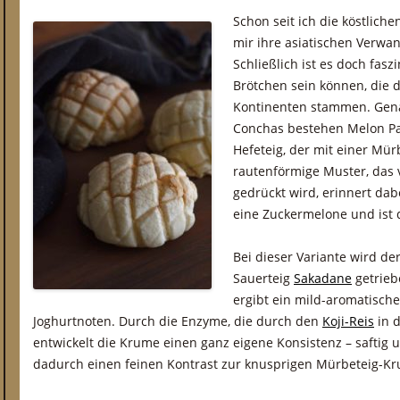
Schon seit ich die köstlich
mir ihre asiatischen Verwa
Schließlich ist es doch fasz
Brötchen sein können, die 
Kontinenten stammen. Gena
Conchas bestehen Melon Pa
Hefeteig, der mit einer Mür
rautenförmige Muster, das 
gedrückt wird, erinnert dab
eine Zuckermelone und is
Bei dieser Variante wird de
Sauerteig
Sakadane
getriebe
ergibt ein mild-aromatisch
Joghurtnoten. Durch die Enzyme, die durch den
Koji-Reis
in d
entwickelt die Krume einen ganz eigene Konsistenz – saftig un
dadurch einen feinen Kontrast zur knusprigen Mürbeteig-Kr