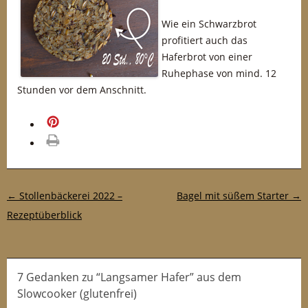
Wie ein Schwarzbrot
profitiert auch das
Haferbrot von einer
Ruhephase von mind. 12
Stunden vor dem Anschnitt.
merken
drucken
Post-Navigation
←
Stollenbäckerei 2022 –
Bagel mit süßem Starter
→
Rezeptüberblick
7 Gedanken
zu
“Langsamer Hafer” aus dem
Slowcooker (glutenfrei)