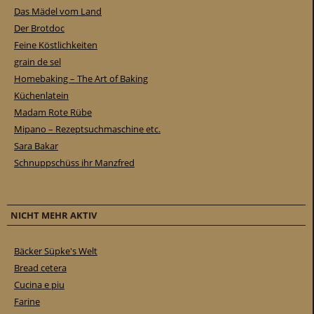
Das Mädel vom Land
Der Brotdoc
Feine Köstlichkeiten
grain de sel
Homebaking – The Art of Baking
Küchenlatein
Madam Rote Rübe
Mipano – Rezeptsuchmaschine etc.
Sara Bakar
Schnuppschüss ihr Manzfred
NICHT MEHR AKTIV
Bäcker Süpke's Welt
Bread cetera
Cucina e piu
Farine