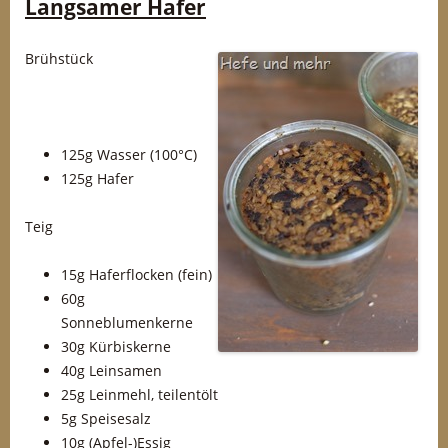
Langsamer Hafer
Brühstück
125g Wasser (100°C)
125g Hafer
Teig
15g Haferflocken (fein)
60g
Sonneblumenkerne
30g Kürbiskerne
40g Leinsamen
25g Leinmehl, teilentölt
5g Speisesalz
10g (Apfel-)Essig