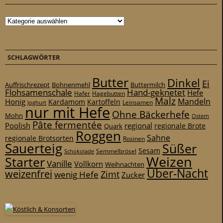
Kategorien
SCHLAGWÖRTER
Butter
Dinkel
Ei
Auffrischrezept
Bohnenmehl
Buttermilch
Flohsamenschale
Hand-geknetet
Hefe
Hafer
Hagebutten
Malz
Mandeln
Honig
Kardamom
Kartoffeln
Leinsamen
Joghurt
nur mit Hefe
Ohne Bäckerhefe
Mohn
Ostern
Pâte fermentée
Poolish
regional
Quark
regionale Brote
Roggen
Sahne
regionale Brotsorten
Rosinen
Sauerteig
Süßer
Sesam
Schokolade
Semmelbrösel
Weizen
Starter
Vanille
Vollkorn
Weihnachten
Über-Nacht
weizenfrei
Zimt
wenig Hefe
Zucker