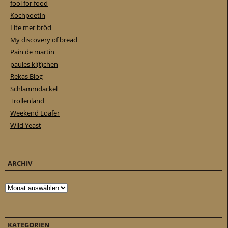
fool for food
Kochpoetin
Lite mer bröd
My discovery of bread
Pain de martin
paules ki(t)chen
Rekas Blog
Schlammdackel
Trollenland
Weekend Loafer
Wild Yeast
ARCHIV
Archiv
KATEGORIEN