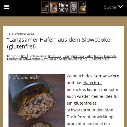
Suche
Suche
19. November 2022
“Langsamer Hafer” aus dem Slowcooker
(glutenfrei)
Kategorie
Brot
Schlagwörter:
Brühstück
,
Essig
,
glutenfrei
,
Hafer
,
Kürbis
,
Leinmehl
,
Leinsamen
,
Schwarzbrot
,
Slow Cooker
,
Sonnenblumenkerne
7 Kommentare
Wenn ich das
Korn-an-Korn
und das
Haferbrot
betrachte, kommt mir sofort
auch wieder meine Idee für
ein glutenfreies
Schwarzbrot in den Sinn.
Doch Rezeptentwicklung
braucht manchmal ein