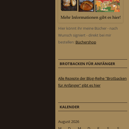
Hier könnt ihr meine Bücher - nach
Wunsch signiert - direkt bei mir
bestellen:
Büchershop
BROTBACKEN FÜR ANFÄNGER
Alle Rezepte der Blog-Reihe "Brotbacken
für Anfänger" gibt es hier
KALENDER
August 2026
M
D
M
D
F
S
S