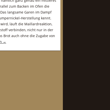
t nämlich ganz genau ein mittleres
rallel zum Backen im Ofen die
t. Das langsame Garen im Dampf
mpernickel-Herstellung kennt.
ird, läuft die Maillardreaktion,
toff verbinden, nicht nur in der
as Brot auch ohne die Zugabe von
en
→