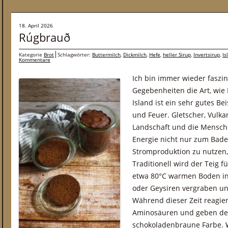
18. April 2026
Rúgbrauð
Kategorie
Brot
Schlagwörter:
Buttermilch
,
Dickmilch
,
Hefe
,
heller Sirup
,
Invertsirup
,
Is
Kommentare
Ich bin immer wieder faszini
Gegebenheiten die Art, wie 
Island ist ein sehr gutes Bei
und Feuer. Gletscher, Vulk
Landschaft und die Mensche
Energie nicht nur zum Bade
Stromproduktion zu nutzen
Traditionell wird der Teig 
etwa 80°C warmen Boden in
oder Geysiren vergraben und
Während dieser Zeit reagie
Aminosäuren und geben dem
schokoladenbraune Farbe.