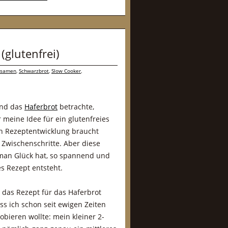
glutenfrei)
nsamen
,
Schwarzbrot
,
Slow Cooker
,
nd das
Haferbrot
betrachte,
 meine Idee für ein glutenfreies
ch Rezeptentwicklung braucht
Zwischenschritte. Aber diese
 man Glück hat, so spannend und
es Rezept entsteht.
h das Rezept für das Haferbrot
dass ich schon seit ewigen Zeiten
bieren wollte: mein kleiner 2-