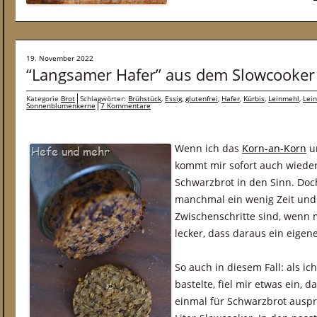
19. November 2022
“Langsamer Hafer” aus dem Slowcooker (
Kategorie
Brot
Schlagwörter:
Brühstück
,
Essig
,
glutenfrei
,
Hafer
,
Kürbis
,
Leinmehl
,
Lei
Sonnenblumenkerne
7 Kommentare
Wenn ich das
Korn-an-Korn
u
kommt mir sofort auch wieder
Schwarzbrot in den Sinn. Do
manchmal ein wenig Zeit und 
Zwischenschritte sind, wenn
lecker, dass daraus ein eigen
So auch in diesem Fall: als ic
bastelte, fiel mir etwas ein, 
einmal für Schwarzbrot auspro