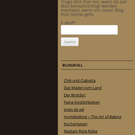
Trage dich hier ein, wenn du per
Mail benachrichtigt werden
möchtest, wenn ein neuer Blog-
Post online geht.
E-Mail*
BLOGROLL
Chili und Ciabatta
Das Mädel vom Land
Der Brotdoc
Feine Köstlichkeiten
grain de sel
Homebaking – The Art of Baking
Küchenlatein
Madam Rote Rübe