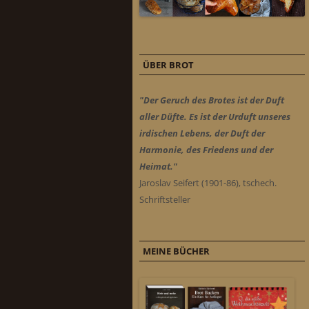
ÜBER BROT
"Der Geruch des Brotes ist der Duft
aller Düfte. Es ist der Urduft unseres
irdischen Lebens, der Duft der
Harmonie, des Friedens und der
Heimat."
Jaroslav Seifert (1901-86), tschech.
Schriftsteller
MEINE BÜCHER