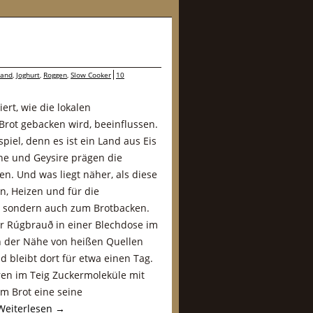
land
,
Joghurt
,
Roggen
,
Slow Cooker
10
ert, wie die lokalen
Brot gebacken wird, beeinflussen.
spiel, denn es ist ein Land aus Eis
ane und Geysire prägen die
n. Und was liegt näher, als diese
n, Heizen und für die
, sondern auch zum Brotbacken.
für Rúgbrauð in einer Blechdose im
 der Nähe von heißen Quellen
 bleibt dort für etwa einen Tag.
ren im Teig Zuckermoleküle mit
 Brot eine seine
Weiterlesen
→