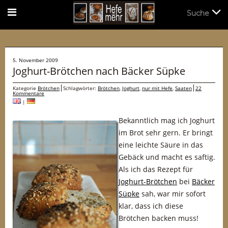
Suche
Suche
5. November 2009
Joghurt-Brötchen nach Bäcker Süpke
Kategorie
Brötchen
Schlagwörter:
Brötchen
,
Joghurt
,
nur mit Hefe
,
Saaten
22
Kommentare
|
Bekanntlich mag ich Joghurt
im Brot sehr gern. Er bringt
eine leichte Säure in das
Gebäck und macht es saftig.
Als ich das Rezept für
Joghurt-Brötchen
bei
Bäcker
Süpke
sah, war mir sofort
klar, dass ich diese
Brötchen backen muss!