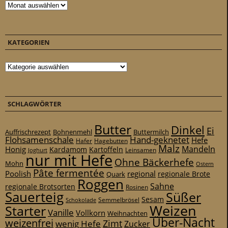
Archiv
KATEGORIEN
Kategorien
SCHLAGWÖRTER
Butter
Dinkel
Ei
Auffrischrezept
Bohnenmehl
Buttermilch
Flohsamenschale
Hand-geknetet
Hefe
Hafer
Hagebutten
Malz
Mandeln
Honig
Kardamom
Kartoffeln
Leinsamen
Joghurt
nur mit Hefe
Ohne Bäckerhefe
Mohn
Ostern
Pâte fermentée
Poolish
regional
Quark
regionale Brote
Roggen
Sahne
regionale Brotsorten
Rosinen
Sauerteig
Süßer
Sesam
Schokolade
Semmelbrösel
Weizen
Starter
Vanille
Vollkorn
Weihnachten
Über-Nacht
weizenfrei
Zimt
wenig Hefe
Zucker