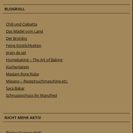
BLOGROLL
Chili und Ciabatta
Das Mädel vom Land
Der Brotdoc
Feine Köstlichkeiten
grain de sel
Homebaking – The Art of Baking
Küchenlatein
Madam Rote Rübe
Mipano – Rezeptsuchmaschine etc.
Sara Bakar
Schnuppschüss ihr Manzfred
NICHT MEHR AKTIV
Bäcker Süpke's Welt