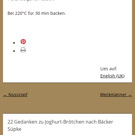
Bei 220°C für 30 min backen.
merken
drucken
Lies auf:
English (UK)
Post-Navigation
←
Nusszopf
Weckmänner
→
22 Gedanken
zu
Joghurt-Brötchen nach Bäcker
Süpke