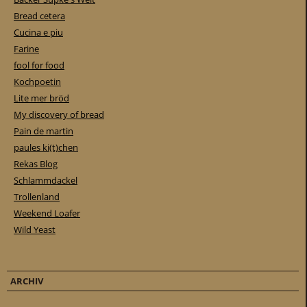
Bread cetera
Cucina e piu
Farine
fool for food
Kochpoetin
Lite mer bröd
My discovery of bread
Pain de martin
paules ki(t)chen
Rekas Blog
Schlammdackel
Trollenland
Weekend Loafer
Wild Yeast
ARCHIV