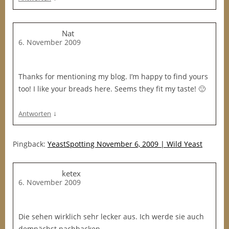
Nat
6. November 2009
Thanks for mentioning my blog. I’m happy to find yours
too! I like your breads here. Seems they fit my taste! 🙂
↓
Antworten
Pingback:
YeastSpotting November 6, 2009 | Wild Yeast
ketex
6. November 2009
Die sehen wirklich sehr lecker aus. Ich werde sie auch
demnächst nachbacken.