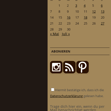
1
2
3
4
5
6
7
8
9
10
11
12
13
14
15
16
17
18
19
20
21
22
23
24
25
26
27
28
29
30
« Mai
Juli »
ABONIEREN
Hiermit bestätige ich, dass ich die
Datenschutzerklärung
gelesen habe.
Trage dich hier ein, wenn du per
Mail benachrichtigt werden