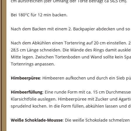
cm aufstreichen (der Umfang der Torte beträgt ca 56,5 cm).
Bei 180°C für 12 min backen.
Nach dem Backen mit einem 2. Backpapier abdecken und so 
Nach dem Abkühlen einen Tortenring auf 20 cm einstellen. 2 
28,5 cm Länge schneiden. Die Wände des Rings damit auskle
Mitte legen. Zwischen Tortenboden und Wand sollte kein Spa
Tortenrings anpassen.
Himbeerpüree
: Himbeeren aufkochen und durch ein Sieb pü
Himbeerfüllung
: Eine runde Form mit ca. 15 cm Durchmesser 
Klarsichtfolie auslegen. Himbeerpüree mit Zucker und Agart
sprudelnd kochen. In die Form füllen, abkühlen lassen und d
Weiße Schoklade-Mousse
: Die weiße Schokolade schmelzen 