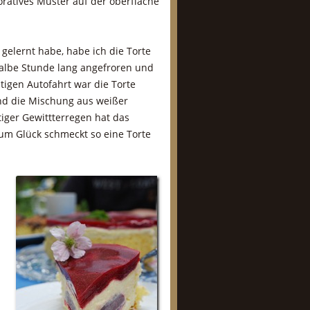
oratives Muster auf der oberfläche
gelernt habe, habe ich die Torte
albe Stunde lang angefroren und
tigen Autofahrt war die Torte
und die Mischung aus weißer
iger Gewittterregen hat das
Zum Glück schmeckt so eine Torte