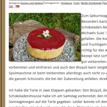
Kategorie
Kuchen und Gebäck
Schlagwörter:
Himbeere
,
Torte
,
Weiße Schokolade
Ke
|
Zum Geburtstag
Besonders back
Schokoladen-Mo
Michaels Suas 
gefallen. Die K
und fruchtigem
richtig für da
Rezept liest sic
gut vorbereiten
vorbereiten und einfrieren und auch den Bisquit kann vorge
Spülmaschine ist beim Vorbereiten allerdings auch nicht z
die ganzen Schüsseln, die bei der Zubereitung anfallen, di
Ich habe die Torte in zwei Etappen gebacken: Den Bisquit, d
Schokoladenmousse habe ich am Samstag vorbereitet, den H
Sonntagmorgen auf die Torte gegeben. Leider konnte ich de