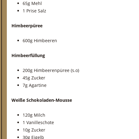
65g Mehl
1 Prise Salz
Himbeerpüree
600g Himbeeren
Himbeerfüllung
200g Himbeerenpüree (s.o)
45g Zucker
7g Agartine
Weiße Schokoladen-Mousse
120g Milch
1 Vanilleschote
10g Zucker
30g Eigelb