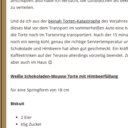
anschöpfen, also habe ich versucht, die Luftbläschen als dek
zu verteilen.
Und da ich aus der
beinah Torten-Katastrophe
des Vorjahres 
dieses Mal vor dem Transport im sommerheißen Auto eine h
die Torte noch im Tortenring transportiert. Nach der 15 minü
noch ein wenig kühl, genau die richtige Serviertemperatur 
Schokolade und Himbeere hat allen gut geschmeckt. Ein kräft
Kaffeetrinken auf der Terasse allerdings vorzeitig beendet. 
aber auch im Haus 😉
Weiße Schokoladen-Mousse Torte mit Himbeerfüllung
für eine Springform von 18 cm
Biskuit
2 Eier
65g Zucker