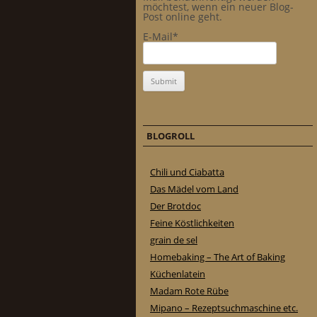
möchtest, wenn ein neuer Blog-
Post online geht.
E-Mail*
BLOGROLL
Chili und Ciabatta
Das Mädel vom Land
Der Brotdoc
Feine Köstlichkeiten
grain de sel
Homebaking – The Art of Baking
Küchenlatein
Madam Rote Rübe
Mipano – Rezeptsuchmaschine etc.