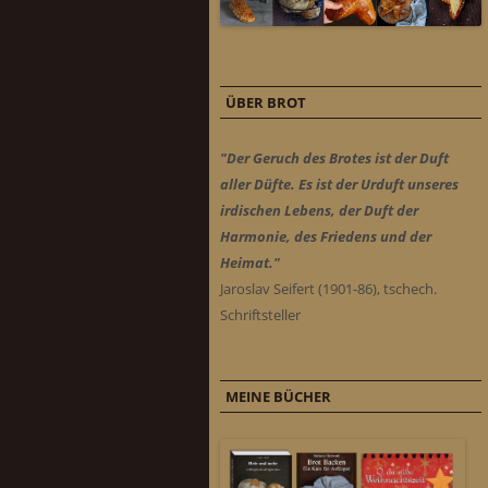
ÜBER BROT
"Der Geruch des Brotes ist der Duft
aller Düfte. Es ist der Urduft unseres
irdischen Lebens, der Duft der
Harmonie, des Friedens und der
Heimat."
Jaroslav Seifert (1901-86), tschech.
Schriftsteller
MEINE BÜCHER