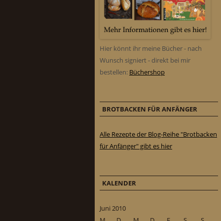
Hier könnt ihr meine Bücher - nach
Wunsch signiert - direkt bei mir
bestellen:
Büchershop
BROTBACKEN FÜR ANFÄNGER
Alle Rezepte der Blog-Reihe "Brotbacken
für Anfänger" gibt es hier
KALENDER
Juni 2010
M
D
M
D
F
S
S