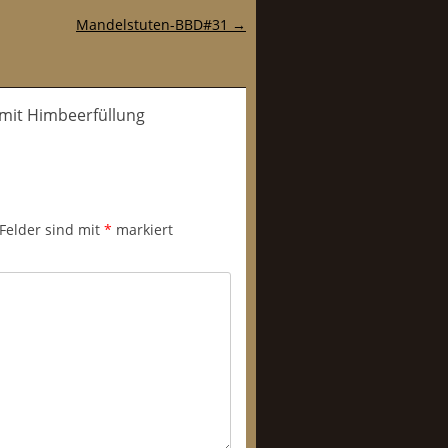
Mandelstuten-BBD#31
→
mit Himbeerfüllung
 Felder sind mit
*
markiert