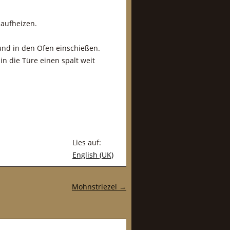
aufheizen.
und in den Ofen einschießen.
in die Türe einen spalt weit
Lies auf:
English (UK)
Mohnstriezel
→