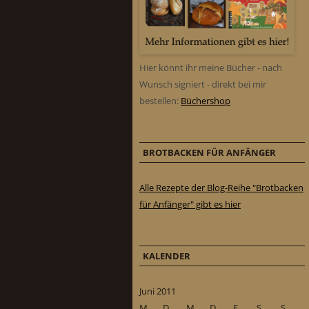
Hier könnt ihr meine Bücher - nach
Wunsch signiert - direkt bei mir
bestellen:
Büchershop
BROTBACKEN FÜR ANFÄNGER
Alle Rezepte der Blog-Reihe "Brotbacken
für Anfänger" gibt es hier
KALENDER
Juni 2011
M
D
M
D
F
S
S