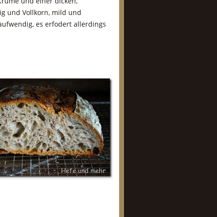
 Krume und einer dicken,
ig und Vollkorn, mild und
ufwendig, es erfodert allerdings