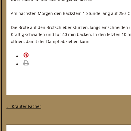
Am nächsten Morgen den Backstein 1 Stunde lang auf 250°C 
Die Brote auf den Brotschieber stürzen, längs einschneiden 
Kräftig schwaden und für 40 min backen. In den letzten 10 m
öffnen, damit der Dampf abziehen kann.
merken
drucken
Post-Navigation
←
Kräuter-Fächer