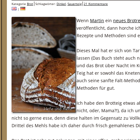
Kategorie
Brot
Schlagwörter:
Dinkel
,
Sauerteig
21 Kommentare
|
Wenn
Martin
ein
neues Brotr
veröffentlicht, dann horche ic
Rezepte und Methoden sind es
Dieses Mal hat er sich von Ta
lassen (Das Buch steht auch 
und das Brot über Nacht im K
Teig hat er sowohl das Knete
auch seine sanfte Falt-Method
Methoden für gut.
Ich habe den Brotteig etwas 
nicht, oder, Mama?!), da ich 
nicht so gerne esse, denn diese halten im Gegensatz zu Vollko
Drittel des Mehls habe ich daher durch frisch gemahlenes Di