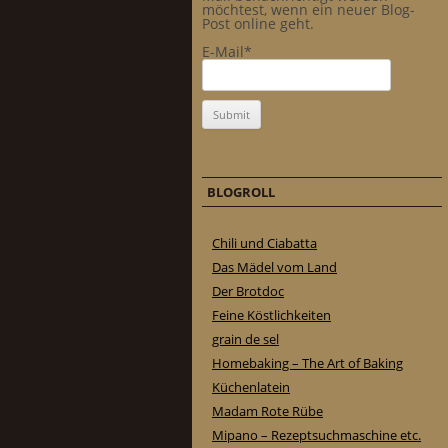
möchtest, wenn ein neuer Blog-
Post online geht.
E-Mail*
BLOGROLL
Chili und Ciabatta
Das Mädel vom Land
Der Brotdoc
Feine Köstlichkeiten
grain de sel
Homebaking – The Art of Baking
Küchenlatein
Madam Rote Rübe
Mipano – Rezeptsuchmaschine etc.