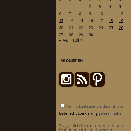
1
2
3
4
5
6
7
8
9
10
11
12
13
14
15
16
17
18
19
20
21
22
23
24
25
26
27
28
29
30
« Mai
Juli »
ABONIEREN
Hiermit bestätige ich, dass ich die
Datenschutzerklärung
gelesen habe.
Trage dich hier ein, wenn du per
Mail benachrichtigt werden