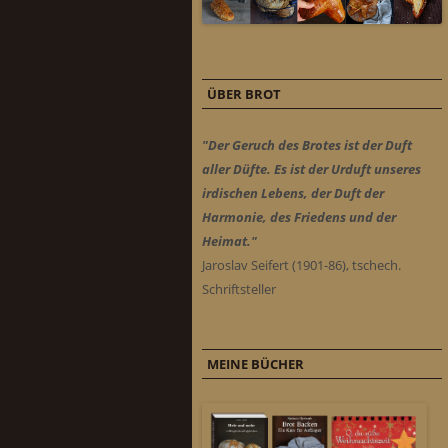
ÜBER BROT
"Der Geruch des Brotes ist der Duft
aller Düfte. Es ist der Urduft unseres
irdischen Lebens, der Duft der
Harmonie, des Friedens und der
Heimat."
Jaroslav Seifert (1901-86), tschech.
Schriftsteller
MEINE BÜCHER