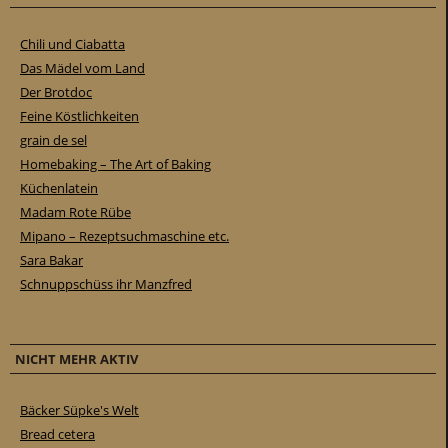
Chili und Ciabatta
Das Mädel vom Land
Der Brotdoc
Feine Köstlichkeiten
grain de sel
Homebaking – The Art of Baking
Küchenlatein
Madam Rote Rübe
Mipano – Rezeptsuchmaschine etc.
Sara Bakar
Schnuppschüss ihr Manzfred
NICHT MEHR AKTIV
Bäcker Süpke's Welt
Bread cetera