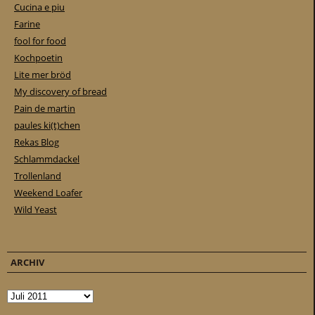
Cucina e piu
Farine
fool for food
Kochpoetin
Lite mer bröd
My discovery of bread
Pain de martin
paules ki(t)chen
Rekas Blog
Schlammdackel
Trollenland
Weekend Loafer
Wild Yeast
ARCHIV
Archiv