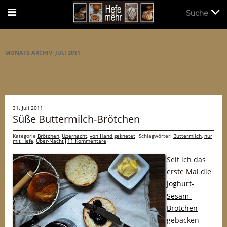
Suche
Suche
MONATS-ARCHIV:
JULI 2011
31. Juli 2011
Süße Buttermilch-Brötchen
Kategorie
Brötchen
,
Übernacht
,
von Hand geknetet
Schlagwörter:
Buttermilch
,
nur
mit Hefe
,
Über-Nacht
11 Kommentare
Seit ich das
erste Mal die
Joghurt-
Sesam-
Brötchen
gebacken