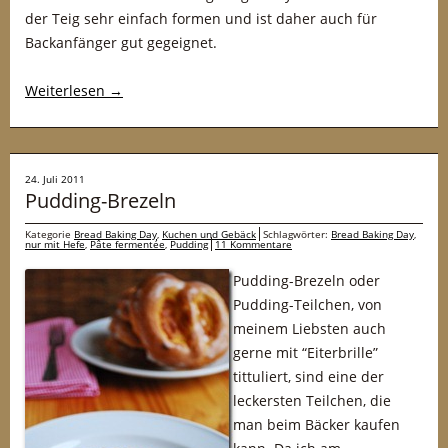
der Teig sehr einfach formen und ist daher auch für
Backanfänger gut gegeignet.
Weiterlesen
→
24. Juli 2011
Pudding-Brezeln
Kategorie
Bread Baking Day
,
Kuchen und Gebäck
Schlagwörter:
Bread Baking Day
,
nur mit Hefe
,
Pâte fermentée
,
Pudding
11 Kommentare
Pudding-Brezeln oder
Pudding-Teilchen, von
meinem Liebsten auch
gerne mit “Eiterbrille”
tittuliert, sind eine der
leckersten Teilchen, die
man beim Bäcker kaufen