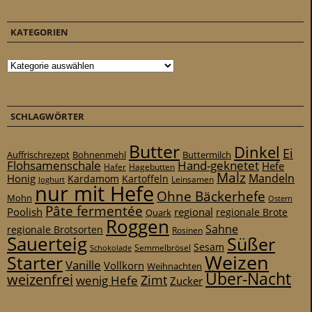
KATEGORIEN
Kategorien
SCHLAGWÖRTER
Butter
Dinkel
Ei
Auffrischrezept
Bohnenmehl
Buttermilch
Flohsamenschale
Hand-geknetet
Hefe
Hafer
Hagebutten
Malz
Mandeln
Honig
Kardamom
Kartoffeln
Leinsamen
Joghurt
nur mit Hefe
Ohne Bäckerhefe
Mohn
Ostern
Pâte fermentée
Poolish
regional
Quark
regionale Brote
Roggen
Sahne
regionale Brotsorten
Rosinen
Sauerteig
Süßer
Sesam
Schokolade
Semmelbrösel
Weizen
Starter
Vanille
Vollkorn
Weihnachten
Über-Nacht
weizenfrei
Zimt
wenig Hefe
Zucker