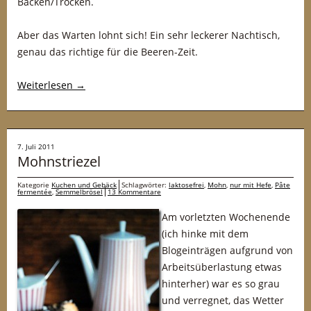
Backen/Trocken.
Aber das Warten lohnt sich! Ein sehr leckerer Nachtisch,
genau das richtige für die Beeren-Zeit.
Weiterlesen
→
7. Juli 2011
Mohnstriezel
Kategorie
Kuchen und Gebäck
Schlagwörter:
laktosefrei
,
Mohn
,
nur mit Hefe
,
Pâte
fermentée
,
Semmelbrösel
13 Kommentare
Am vorletzten Wochenende
(ich hinke mit dem
Blogeinträgen aufgrund von
Arbeitsüberlastung etwas
hinterher) war es so grau
und verregnet, das Wetter