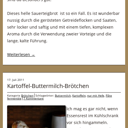
Dieses helle Sauerteigbrot ist so ein Fall. Es ist wunderbar
nussig durch die gerösteten Getreideflocken und Saaten,
sehr locker und saftig und mit einem tiefen, komplexen
Aroma durch die Verwendung zweier Vorteige und die
lange, kalte Führung.
Weiterlesen
→
17. Juli 2011
Kartoffel-Buttermilch-Brötchen
Kategorie
Brötchen
Schlagwörter:
Buttermilch
,
Kartoffeln
,
nur mit Hefe
,
Pâte
fermentée
7 Kommentare
Ich mag es gar nicht, wenn
Essensrest im Kühlschrank
vor sich hingammeln.