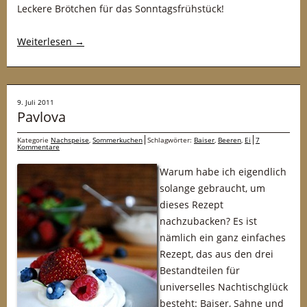
Leckere Brötchen für das Sonntagsfrühstück!
Weiterlesen
→
9. Juli 2011
Pavlova
Kategorie
Nachspeise
,
Sommerkuchen
Schlagwörter:
Baiser
,
Beeren
,
Ei
7
Kommentare
Warum habe ich eigendlich
solange gebraucht, um
dieses Rezept
nachzubacken? Es ist
nämlich ein ganz einfaches
Rezept, das aus den drei
Bestandteilen für
universelles Nachtischglück
besteht: Baiser, Sahne und