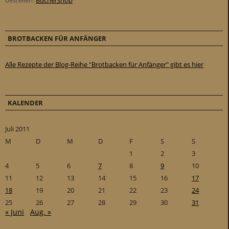
bestellen:
Büchershop
BROTBACKEN FÜR ANFÄNGER
Alle Rezepte der Blog-Reihe "Brotbacken für Anfänger" gibt es hier
KALENDER
Juli 2011
M
D
M
D
F
S
S
1
2
3
4
5
6
7
8
9
10
11
12
13
14
15
16
17
18
19
20
21
22
23
24
25
26
27
28
29
30
31
« Juni
Aug. »