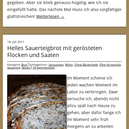
gegeben. Aber sie blieb genauso hügelig, wie ich sie
eingefüllt hatte. Das nächste Mal muss ich also sorgfältiger
glattstreichen!
Weiterlesen
→
18. Juli 2011
Helles Sauerteigbrot mit gerösteten
Flocken und Saaten
Kategorie
Brot
Schlagwörter:
Leinsamen
,
Mohn
,
Ohne Bäckerhefe
,
Pâte fermentée
,
Sauerteig
,
Sesam
18 Kommentare
Im Moment scheine ich
jeden wachen Moment im
Labor zu verbringen. Zwar
versuche ich, abends nicht
allzu spät nach Hause zu
gehen, aber dafür fange ich
im Moment sehr früh
morgens an zu arbeiten