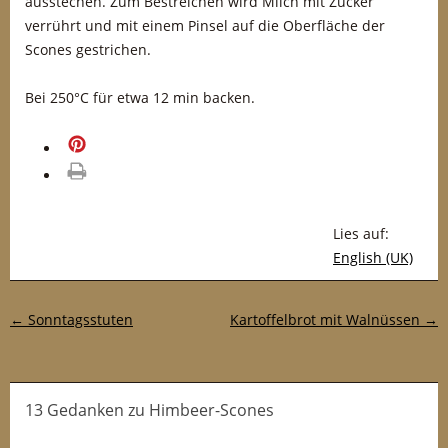
ausstechen. Zum Bestreichen wird Milch mit Zucker
verrührt und mit einem Pinsel auf die Oberfläche der
Scones gestrichen.
Bei 250°C für etwa 12 min backen.
merken
drucken
Lies auf:
English (UK)
Post-Navigation
←
Sonntagsstuten
Kartoffelbrot mit Walnüssen
→
13 Gedanken
zu
Himbeer-Scones