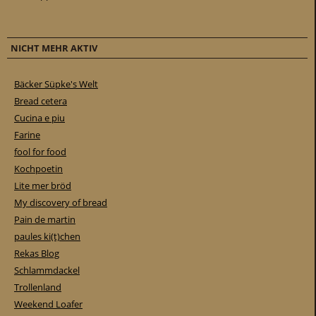
NICHT MEHR AKTIV
Bäcker Süpke's Welt
Bread cetera
Cucina e piu
Farine
fool for food
Kochpoetin
Lite mer bröd
My discovery of bread
Pain de martin
paules ki(t)chen
Rekas Blog
Schlammdackel
Trollenland
Weekend Loafer