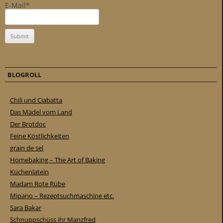
E-Mail*
BLOGROLL
Chili und Ciabatta
Das Mädel vom Land
Der Brotdoc
Feine Köstlichkeiten
grain de sel
Homebaking – The Art of Baking
Küchenlatein
Madam Rote Rübe
Mipano – Rezeptsuchmaschine etc.
Sara Bakar
Schnuppschüss ihr Manzfred