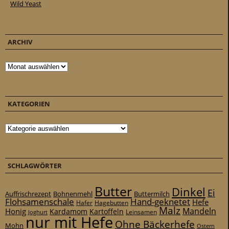
Wild Yeast
ARCHIV
Archiv
KATEGORIEN
Kategorien
SCHLAGWÖRTER
Butter
Dinkel
Ei
Auffrischrezept
Bohnenmehl
Buttermilch
Flohsamenschale
Hand-geknetet
Hefe
Hafer
Hagebutten
Malz
Mandeln
Honig
Kardamom
Kartoffeln
Leinsamen
Joghurt
nur mit Hefe
Ohne Bäckerhefe
Mohn
Ostern