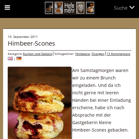
Suche
Suche
10. September 2011
Himbeer-Scones
Kategorie
Kuchen und Gebäck
Schlagwörter:
Himbeere
,
Orangen
13 Kommentare
|
Am Samstagmorgen waren
wir zu einem Brunch
eingeladen. Und da ich
nicht gerne mit leeren
Händen bei einer Einladung
erscheine, habe ich nach
Absprache mit der
Gastgeberin kleine
Himbeer-Scones gebacken.