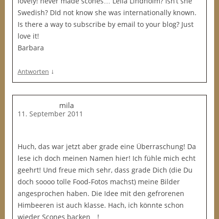
lovely! never made scones… Leila Lindholm? Isn’t she
Swedish? DId not know she was internationally known.
Is there a way to subscribe by email to your blog? Just
love it!
Barbara
↓
Antworten
mila
11. September 2011
Huch, das war jetzt aber grade eine Überraschung! Da
lese ich doch meinen Namen hier! Ich fühle mich echt
geehrt! Und freue mich sehr, dass grade Dich (die Du
doch soooo tolle Food-Fotos machst) meine Bilder
angesprochen haben. Die Idee mit den gefrorenen
Himbeeren ist auch klasse. Hach, ich könnte schon
wieder Scones backen…!