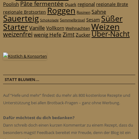
Pâte fermentée
Poolish
regional
Quark
regionale Brote
Roggen
Sahne
regionale Brotsorten
Rosinen
Sauerteig
Süßer
Sesam
Schokolade
Semmelbrösel
Weizen
Starter
Vanille
Vollkorn
Weihnachten
Über-Nacht
weizenfrei
Zimt
wenig Hefe
Zucker
STATT BLUMEN…
Auf “Hefe und mehr” findest du mehr als 800 kostenlose Rezepte und
Unterstützung bei allen Brotback-Fragen – ganz ohne Werbung.
Dafür möchtest du dich bedanken?
Dann schreib doch einen kurzen Kommentar zu einem Rezept, dass du
besonders magst! Feedback bereitet mir Freude, denn der Blog ist ein