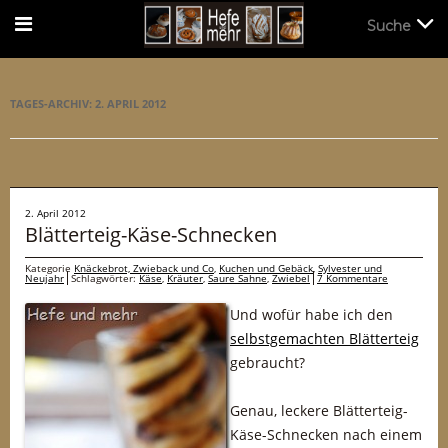
Suche
Suche
TAGES-ARCHIV:
2. APRIL 2012
2. April 2012
Blätterteig-Käse-Schnecken
Kategorie
Knäckebrot, Zwieback und Co
,
Kuchen und Gebäck
,
Sylvester und
Neujahr
Schlagwörter:
Käse
,
Kräuter
,
Saure Sahne
,
Zwiebel
7 Kommentare
Und wofür habe ich den
selbstgemachten Blätterteig
gebraucht?
Genau, leckere Blätterteig-
Käse-Schnecken nach einem