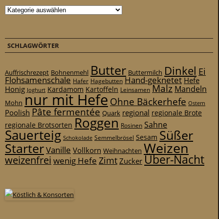
Kategorien
SCHLAGWÖRTER
Butter
Dinkel
Ei
Auffrischrezept
Bohnenmehl
Buttermilch
Flohsamenschale
Hand-geknetet
Hefe
Hafer
Hagebutten
Malz
Mandeln
Honig
Kardamom
Kartoffeln
Leinsamen
Joghurt
nur mit Hefe
Ohne Bäckerhefe
Mohn
Ostern
Pâte fermentée
Poolish
regional
Quark
regionale Brote
Roggen
Sahne
regionale Brotsorten
Rosinen
Sauerteig
Süßer
Sesam
Schokolade
Semmelbrösel
Weizen
Starter
Vanille
Vollkorn
Weihnachten
Über-Nacht
weizenfrei
Zimt
wenig Hefe
Zucker