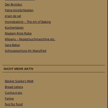
Der Brotdoc
Feine Köstlichkeiten
grain de sel
Homebaking – The Art of Baking
Küchenlatein
Madam Rote Rübe
Mipano – Rezeptsuchmaschine etc.
Sara Bakar
Schnuppschüss ihr Manzfred
NICHT MEHR AKTIV
Bäcker Süpke's Welt
Bread cetera
Cucina e piu
Farine
fool for food