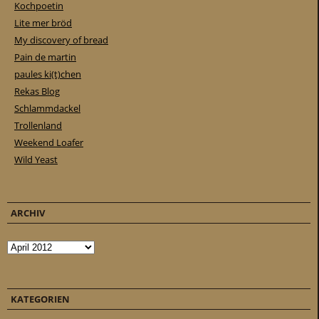
Kochpoetin
Lite mer bröd
My discovery of bread
Pain de martin
paules ki(t)chen
Rekas Blog
Schlammdackel
Trollenland
Weekend Loafer
Wild Yeast
ARCHIV
Archiv
KATEGORIEN