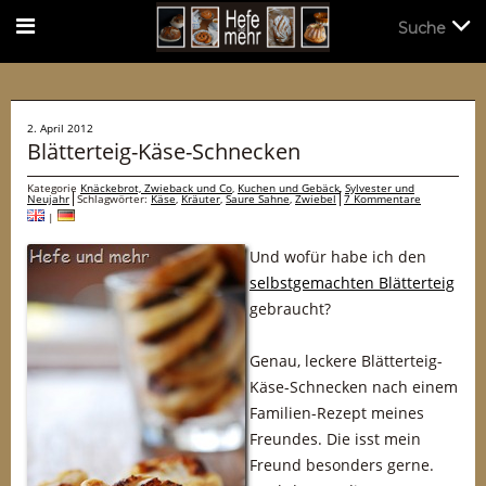
Suche
Suche
2. April 2012
Blätterteig-Käse-Schnecken
Kategorie
Knäckebrot, Zwieback und Co
,
Kuchen und Gebäck
,
Sylvester und
Neujahr
Schlagwörter:
Käse
,
Kräuter
,
Saure Sahne
,
Zwiebel
7 Kommentare
|
Und wofür habe ich den
selbstgemachten Blätterteig
gebraucht?
Genau, leckere Blätterteig-
Käse-Schnecken nach einem
Familien-Rezept meines
Freundes. Die isst mein
Freund besonders gerne.