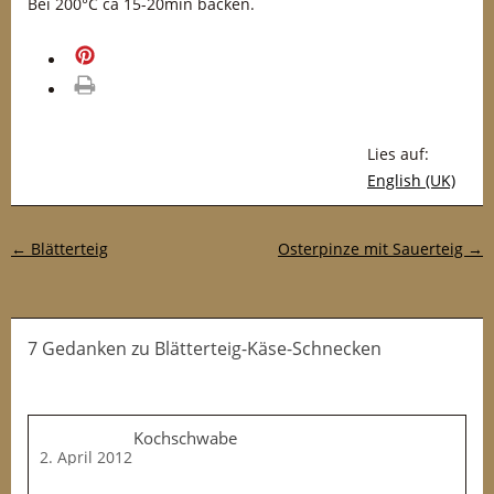
Bei 200°C ca 15-20min backen.
merken
drucken
Lies auf:
English (UK)
Post-Navigation
←
Blätterteig
Osterpinze mit Sauerteig
→
7 Gedanken
zu
Blätterteig-Käse-Schnecken
Kochschwabe
2. April 2012