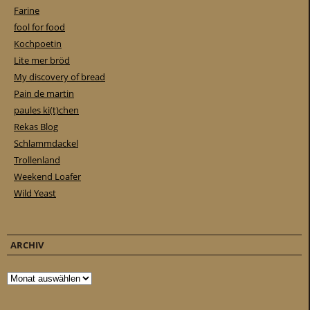
Farine
fool for food
Kochpoetin
Lite mer bröd
My discovery of bread
Pain de martin
paules ki(t)chen
Rekas Blog
Schlammdackel
Trollenland
Weekend Loafer
Wild Yeast
ARCHIV
Archiv