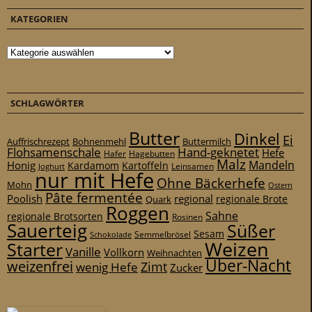
KATEGORIEN
Kategorien
SCHLAGWÖRTER
Butter
Dinkel
Ei
Auffrischrezept
Bohnenmehl
Buttermilch
Flohsamenschale
Hand-geknetet
Hefe
Hafer
Hagebutten
Malz
Mandeln
Honig
Kardamom
Kartoffeln
Leinsamen
Joghurt
nur mit Hefe
Ohne Bäckerhefe
Mohn
Ostern
Pâte fermentée
Poolish
regional
Quark
regionale Brote
Roggen
Sahne
regionale Brotsorten
Rosinen
Sauerteig
Süßer
Sesam
Schokolade
Semmelbrösel
Weizen
Starter
Vanille
Vollkorn
Weihnachten
Über-Nacht
weizenfrei
Zimt
wenig Hefe
Zucker