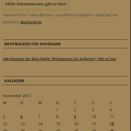
Hier könnt ihr meine Bücher - nach Wunsch signiert - direkt bei mir
bestellen:
Büchershop
BROTBACKEN FÜR ANFÄNGER
Alle Rezepte der Blog-Reihe "Brotbacken für Anfänger" gibt es hier
KALENDER
November 2012
M
D
M
D
F
S
S
1
2
3
4
5
6
7
8
9
10
11
12
13
14
15
16
17
18
19
20
21
22
23
24
25