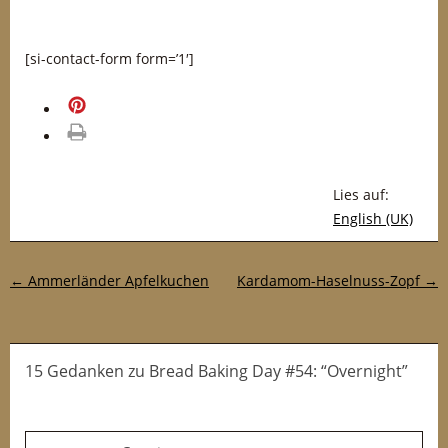
[si-contact-form form=’1′]
merken
drucken
Lies auf:
English (UK)
Post-Navigation
←
Ammerländer Apfelkuchen
Kardamom-Haselnuss-Zopf
→
15 Gedanken
zu
Bread Baking Day #54: “Overnight”