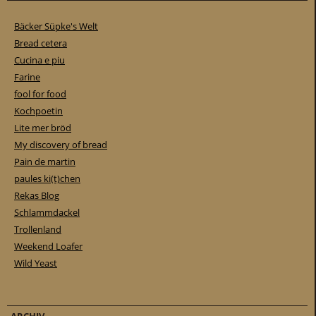
Bäcker Süpke's Welt
Bread cetera
Cucina e piu
Farine
fool for food
Kochpoetin
Lite mer bröd
My discovery of bread
Pain de martin
paules ki(t)chen
Rekas Blog
Schlammdackel
Trollenland
Weekend Loafer
Wild Yeast