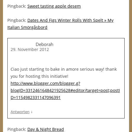
Pingback:
Sweet tasting apple desem
Pingback:
Dates And Figs Winter Rolls With Spelt » My
Italian Smörgåsbord
Deborah
29. November 2012
Ciao just starting to bake in amore serious way! thank
you for hosting this initiative!
http://www.blogger.com/blogger.g?
blogID=3312461648421925628#editor/target=post;postI
D=1154982331147096391
↓
Antworten
Pingback:
Day & Night Bread