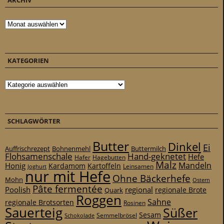
ARCHIV
Archiv
KATEGORIEN
Kategorien
SCHLAGWÖRTER
Butter
Dinkel
Ei
Auffrischrezept
Bohnenmehl
Buttermilch
Flohsamenschale
Hand-geknetet
Hefe
Hafer
Hagebutten
Malz
Mandeln
Honig
Kardamom
Kartoffeln
Leinsamen
Joghurt
nur mit Hefe
Ohne Bäckerhefe
Mohn
Ostern
Pâte fermentée
Poolish
regional
Quark
regionale Brote
Roggen
Sahne
regionale Brotsorten
Rosinen
Sauerteig
Süßer
Sesam
Schokolade
Semmelbrösel