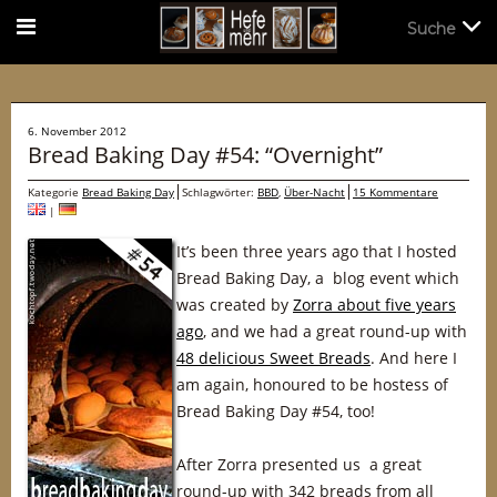
Suche
Suche
6. November 2012
Bread Baking Day #54: “Overnight”
Kategorie
Bread Baking Day
Schlagwörter:
BBD
,
Über-Nacht
15 Kommentare
|
It’s been three years ago that I hosted
Bread Baking Day, a blog event which
was created by
Zorra about five years
ago
, and we had a great round-up with
48 delicious Sweet Breads
. And here I
am again, honoured to be hostess of
Bread Baking Day #54, too!
After Zorra presented us a great
round-up with 342 breads from all