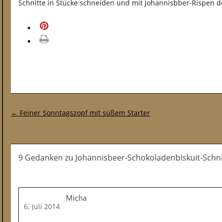
Schnitte in Stücke schneiden und mit Johannisbber-Rispen d
merken
drucken
Post-Navigation
←
Feiner Sonntagszopf mit süßem Starter
9 Gedanken
zu
Johannisbeer-Schokoladenbiskuit-Schn
Micha
6. Juli 2014