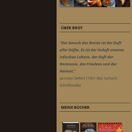
ÜBER BROT
"Der Geruch des Brotes ist der Duft
aller Düfte. Es ist der Urduft unseres
irdischen Lebens, der Duft der
Harmonie, des Friedens und der
Heimat."
Jaroslav Seifert (1901-86), tschech.
Schriftsteller
MEINE BÜCHER