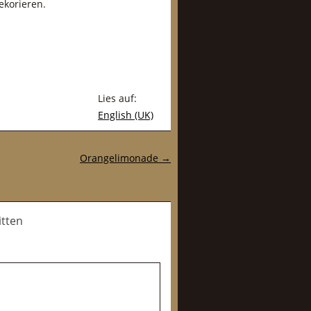
ekorieren.
Lies auf:
English (UK)
Orangelimonade
→
itten