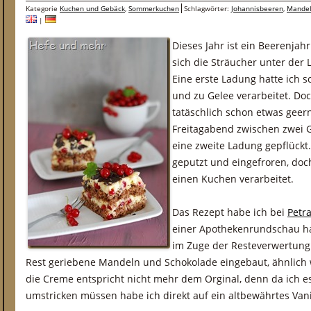
Kategorie
Kuchen und Gebäck
,
Sommerkuchen
Schlagwörter:
Johannisbeeren
,
Mande
|
Dieses Jahr ist ein Beerenjah
sich die Sträucher unter der 
Eine erste Ladung hatte ich 
und zu Gelee verarbeitet. Do
tatäschlich schon etwas geer
Freitagabend zwischen zwei 
eine zweite Ladung gepflückt
geputzt und eingefroren, doch
einen Kuchen verarbeitet.
Das Rezept habe ich bei
Petr
einer Apothekenrundschau hat
im Zuge der Resteverwertung
Rest geriebene Mandeln und Schokolade eingebaut, ähnlich
die Creme entspricht nicht mehr dem Orginal, denn da ich es
umstricken müssen habe ich direkt auf ein altbewährtes Van