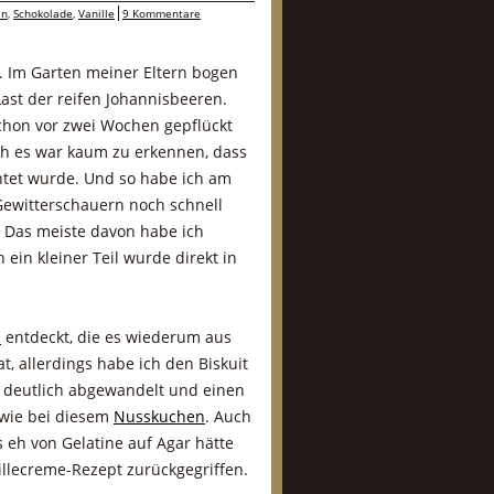
ln
,
Schokolade
,
Vanille
9 Kommentare
r. Im Garten meiner Eltern bogen
Last der reifen Johannisbeeren.
schon vor zwei Wochen gepflückt
ch es war kaum zu erkennen, dass
ntet wurde. Und so habe ich am
Gewitterschauern noch schnell
. Das meiste davon habe ich
 ein kleiner Teil wurde direkt in
a
entdeckt, die es wiederum aus
, allerdings habe ich den Biskuit
 deutlich abgewandelt und einen
 wie bei diesem
Nusskuchen
. Auch
 eh von Gelatine auf Agar hätte
illecreme-Rezept zurückgegriffen.