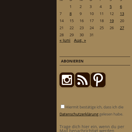
1
2
3
4
5
6
7
8
9
10
11
12
13
14
15
16
17
18
19
20
21
22
23
24
25
26
27
28
29
30
31
« Juni
Aug. »
ABONIEREN
Hiermit bestätige ich, dass ich die
Datenschutzerklärung
gelesen habe.
Trage dich hier ein, wenn du per
Mail benachrichtigt werden