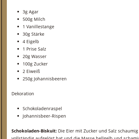
3g Agar
500g Milch
1 Vanillestange
30g Stärke
4 Eigelb
1 Prise Salz
20g Wasser
100g Zucker
2 Eiweiß
250g Johannisbeeren
Dekoration
Schokoladenraspel
Johannisbeer-Rispen
Schokoladen-Biskuit:
Die Eier mit Zucker und Salz schaumig 
vollständig aufgelöst hat und die Masse hellgelb und schamig