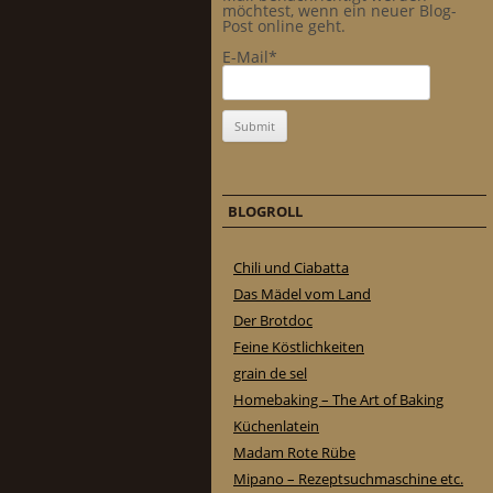
möchtest, wenn ein neuer Blog-
Post online geht.
E-Mail*
BLOGROLL
Chili und Ciabatta
Das Mädel vom Land
Der Brotdoc
Feine Köstlichkeiten
grain de sel
Homebaking – The Art of Baking
Küchenlatein
Madam Rote Rübe
Mipano – Rezeptsuchmaschine etc.