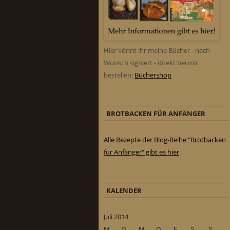
Hier könnt ihr meine Bücher - nach
Wunsch signiert - direkt bei mir
bestellen:
Büchershop
BROTBACKEN FÜR ANFÄNGER
Alle Rezepte der Blog-Reihe "Brotbacken
für Anfänger" gibt es hier
KALENDER
Juli 2014
M
D
M
D
F
S
S