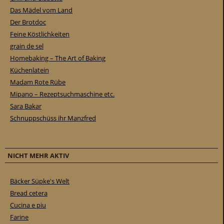
Das Mädel vom Land
Der Brotdoc
Feine Köstlichkeiten
grain de sel
Homebaking – The Art of Baking
Küchenlatein
Madam Rote Rübe
Mipano – Rezeptsuchmaschine etc.
Sara Bakar
Schnuppschüss ihr Manzfred
NICHT MEHR AKTIV
Bäcker Süpke's Welt
Bread cetera
Cucina e piu
Farine