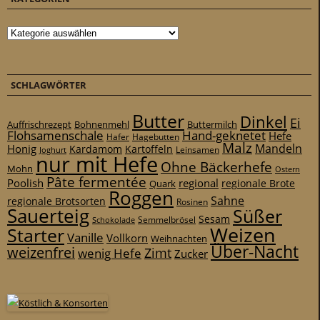
Kategorien
SCHLAGWÖRTER
Butter
Dinkel
Ei
Auffrischrezept
Bohnenmehl
Buttermilch
Flohsamenschale
Hand-geknetet
Hefe
Hafer
Hagebutten
Malz
Mandeln
Honig
Kardamom
Kartoffeln
Leinsamen
Joghurt
nur mit Hefe
Ohne Bäckerhefe
Mohn
Ostern
Pâte fermentée
Poolish
regional
Quark
regionale Brote
Roggen
Sahne
regionale Brotsorten
Rosinen
Sauerteig
Süßer
Sesam
Schokolade
Semmelbrösel
Weizen
Starter
Vanille
Vollkorn
Weihnachten
Über-Nacht
weizenfrei
Zimt
wenig Hefe
Zucker