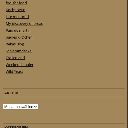
fool for food
Kochpoetin
Lite mer bröd
My discovery of bread
Pain de martin
paules ki(t)chen
Rekas Blog
Schlammdackel
Trollenland
Weekend Loafer
Wild Yeast
ARCHIV
Archiv
KATEGORIEN