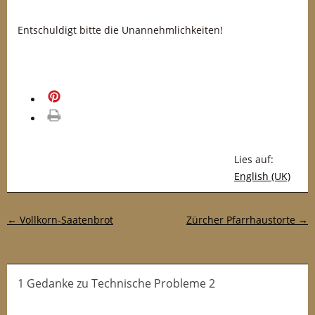
Entschuldigt bitte die Unannehmlichkeiten!
merken
drucken
Lies auf:
English (UK)
Post-Navigation
←
Vollkorn-Saatenbrot
Zürcher Pfarrhaustorte
→
1 Gedanke
zu
Technische Probleme 2