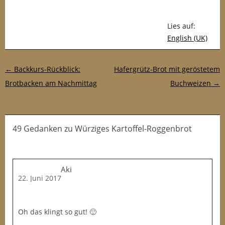
Lies auf:
English (UK)
Post-Navigation
←
Backkurs-Rückblick:
Hafergrütz-Brot mit geröstetem
Brotbacken am Nachmittag
Buchweizen
→
49 Gedanken
zu
Würziges Kartoffel-Roggenbrot
Aki
22. Juni 2017
Oh das klingt so gut! 🙂