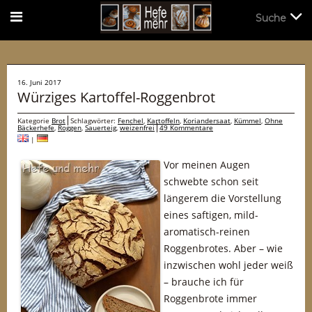
Suche
Suche
16. Juni 2017
Würziges Kartoffel-Roggenbrot
Kategorie
Brot
Schlagwörter:
Fenchel
,
Kartoffeln
,
Koriandersaat
,
Kümmel
,
Ohne
Bäckerhefe
,
Roggen
,
Sauerteig
,
weizenfrei
49 Kommentare
|
Vor meinen Augen
schwebte schon seit
längerem die Vorstellung
eines saftigen, mild-
aromatisch-reinen
Roggenbrotes. Aber – wie
inzwischen wohl jeder weiß
– brauche ich für
Roggenbrote immer