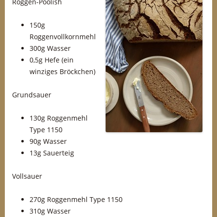
Roggen-Poolish
150g
Roggenvollkornmehl
300g Wasser
0,5g Hefe (ein
winziges Bröckchen)
Grundsauer
130g Roggenmehl
Type 1150
90g Wasser
13g Sauerteig
Vollsauer
270g Roggenmehl Type 1150
310g Wasser