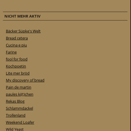
NICHT MEHR AKTIV
Bäcker Süpke's Welt
Bread cetera
Cucina e piu
Farine
fool for food
Kochpoetin
Lite mer bröd
My discovery of bread
Pain de martin
paules ki(t)chen
Rekas Blog
Schlammdackel
Trollenland
Weekend Loafer
Wild Yeast