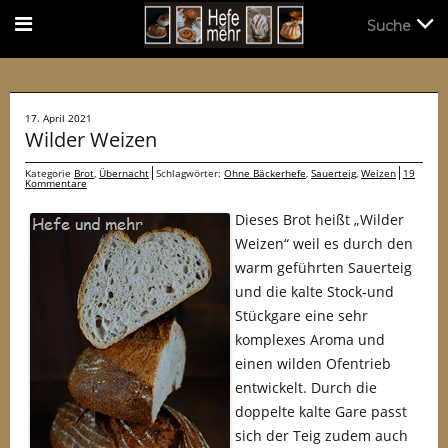
Suche
Suche
17. April 2021
Wilder Weizen
Kategorie
Brot
,
Übernacht
Schlagwörter:
Ohne Bäckerhefe
,
Sauerteig
,
Weizen
19
Kommentare
Dieses Brot heißt „Wilder
Weizen“ weil es durch den
warm geführten Sauerteig
und die kalte Stock-und
Stückgare eine sehr
komplexes Aroma und
einen wilden Ofentrieb
entwickelt. Durch die
doppelte kalte Gare passt
sich der Teig zudem auch