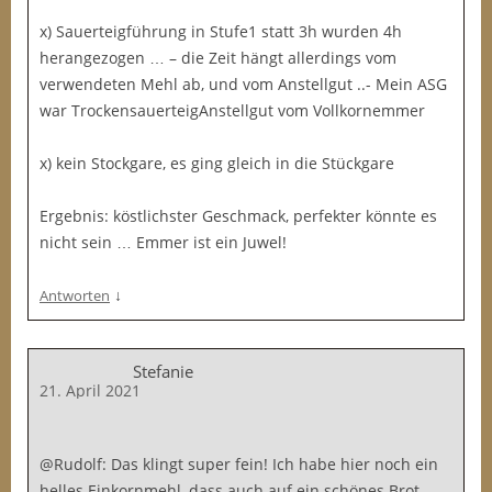
x) Sauerteigführung in Stufe1 statt 3h wurden 4h
herangezogen … – die Zeit hängt allerdings vom
verwendeten Mehl ab, und vom Anstellgut ..- Mein ASG
war TrockensauerteigAnstellgut vom Vollkornemmer
x) kein Stockgare, es ging gleich in die Stückgare
Ergebnis: köstlichster Geschmack, perfekter könnte es
nicht sein … Emmer ist ein Juwel!
↓
Antworten
Stefanie
21. April 2021
@Rudolf: Das klingt super fein! Ich habe hier noch ein
helles Einkornmehl, dass auch auf ein schönes Brot