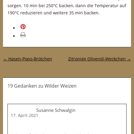
sorgen. 10 min bei 250°C backen, dann die Temperatur auf
190°C reduzieren und weitere 35 min backen.
merken
drucken
Post-Navigation
←
Hasen-Popo-Brötchen
Zitronige Olivenöl-Weckchen
→
19 Gedanken
zu
Wilder Weizen
Susanne Schwalgin
17. April 2021