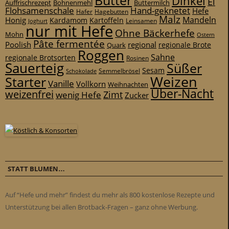
Butter
Dinkel
Ei
Auffrischrezept
Bohnenmehl
Buttermilch
Flohsamenschale
Hand-geknetet
Hefe
Hafer
Hagebutten
Malz
Mandeln
Honig
Kardamom
Kartoffeln
Leinsamen
Joghurt
nur mit Hefe
Ohne Bäckerhefe
Mohn
Ostern
Pâte fermentée
Poolish
regional
Quark
regionale Brote
Roggen
Sahne
regionale Brotsorten
Rosinen
Sauerteig
Süßer
Sesam
Schokolade
Semmelbrösel
Weizen
Starter
Vanille
Vollkorn
Weihnachten
Über-Nacht
weizenfrei
Zimt
wenig Hefe
Zucker
STATT BLUMEN…
Auf “Hefe und mehr” findest du mehr als 800 kostenlose Rezepte und
Unterstützung bei allen Brotback-Fragen – ganz ohne Werbung.