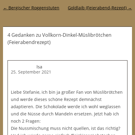
Post-Navigation
←
Bergischer Roggenstuten
Goldlaib (Feierabend-Rezept)
→
4 Gedanken
zu
Vollkorn-Dinkel-Müslibrötchen
(Feierabendrezept)
Isa
25. September 2021
Liebe Stefanie, ich bin ja großer Fan von Müslibrötchen
und werde dieses schöne Rezept demnächst
adaptieren. Die Schokolade werde ich wohl weglassen
und die Nüsse durch Mandeln ersetzen. Jetzt hab ich
noch 2 Fragen:
Die Nussmischung muss nicht quellen, ist das richtig?