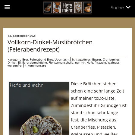
Suche
Suche
18. September 2021
Vollkorn-Dinkel-Müslibrötchen
(Feierabendrezept)
Kategorie
Brot
,
Feierabend-Brot
,
Übernacht
Schlagwörter:
Butter
,
Cranberries
,
Dinkel
,
Ei
,
Feierabendküche
,
Flohsamenschale
,
nur mit Hefe
,
Pistazie
,
Walnuss
,
weizenfrei
4 Kommentare
Diese Brötchen stehen
schon eine sehr lange Zeit
auf meiner toDo-Liste.
Zumindest ihr Grundgerüst
stand schon sehr lange
fest, die Mischung aus
Cranberries, Pistazien,
Walnüssen und weißer