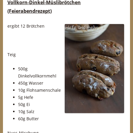
Vollkorn-Dinkel-Müslibrötchen
(Feierabendrezept)
ergibt 12 Brötchen
Teig
500g
Dinkelvollkornmehl
450g Wasser
10g Flohsamenschale
5g Hefe
50g Ei
10g Salz
60g Butter
Nuss-Mischung