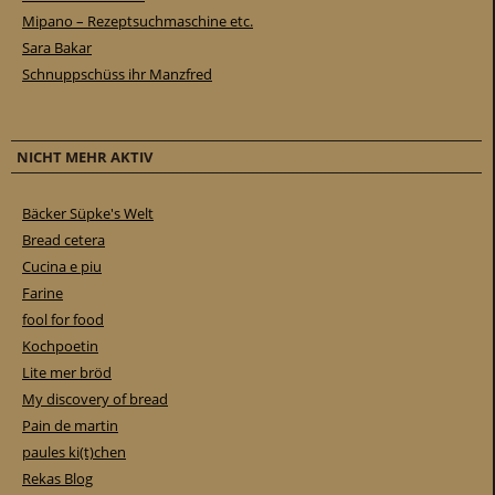
Mipano – Rezeptsuchmaschine etc.
Sara Bakar
Schnuppschüss ihr Manzfred
NICHT MEHR AKTIV
Bäcker Süpke's Welt
Bread cetera
Cucina e piu
Farine
fool for food
Kochpoetin
Lite mer bröd
My discovery of bread
Pain de martin
paules ki(t)chen
Rekas Blog