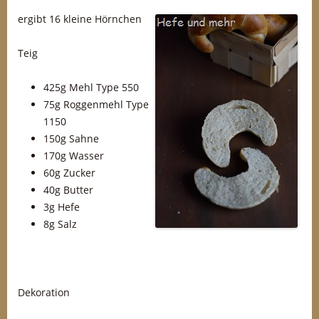
ergibt 16 kleine Hörnchen
Teig
425g Mehl Type 550
75g Roggenmehl Type
1150
150g Sahne
170g Wasser
60g Zucker
40g Butter
3g Hefe
8g Salz
Dekoration