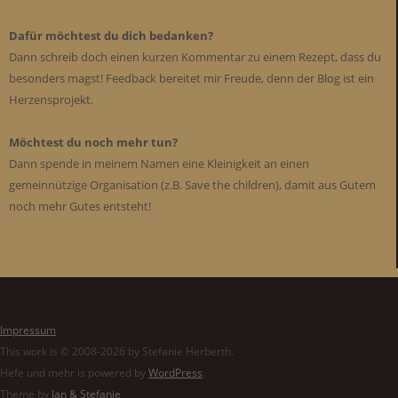
Dafür möchtest du dich bedanken?
Dann schreib doch einen kurzen Kommentar zu einem Rezept, dass du
besonders magst! Feedback bereitet mir Freude, denn der Blog ist ein
Herzensprojekt.
Möchtest du noch mehr tun?
Dann spende in meinem Namen eine Kleinigkeit an einen
gemeinnützige Organisation (z.B. Save the children), damit aus Gutem
noch mehr Gutes entsteht!
Impressum
This work is © 2008-2026 by Stefanie Herberth.
Hefe und mehr is powered by
WordPress
.
Theme by
Jan & Stefanie