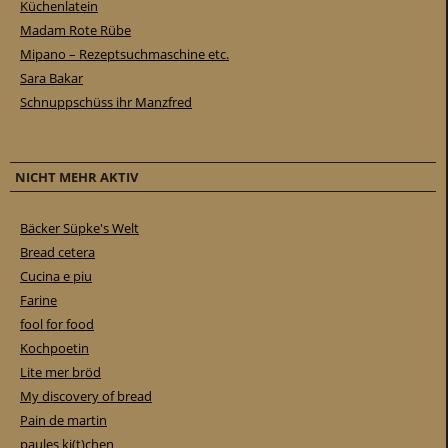
Küchenlatein
Madam Rote Rübe
Mipano – Rezeptsuchmaschine etc.
Sara Bakar
Schnuppschüss ihr Manzfred
NICHT MEHR AKTIV
Bäcker Süpke's Welt
Bread cetera
Cucina e piu
Farine
fool for food
Kochpoetin
Lite mer bröd
My discovery of bread
Pain de martin
paules ki(t)chen