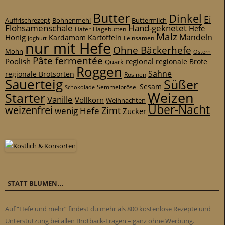
Butter
Dinkel
Ei
Auffrischrezept
Bohnenmehl
Buttermilch
Flohsamenschale
Hand-geknetet
Hefe
Hafer
Hagebutten
Malz
Mandeln
Honig
Kardamom
Kartoffeln
Leinsamen
Joghurt
nur mit Hefe
Ohne Bäckerhefe
Mohn
Ostern
Pâte fermentée
Poolish
regional
Quark
regionale Brote
Roggen
Sahne
regionale Brotsorten
Rosinen
Sauerteig
Süßer
Sesam
Schokolade
Semmelbrösel
Weizen
Starter
Vanille
Vollkorn
Weihnachten
Über-Nacht
weizenfrei
Zimt
wenig Hefe
Zucker
STATT BLUMEN…
Auf “Hefe und mehr” findest du mehr als 800 kostenlose Rezepte und
Unterstützung bei allen Brotback-Fragen – ganz ohne Werbung.