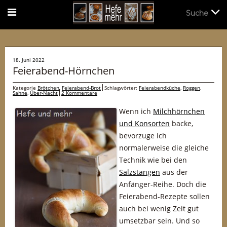
Suche
Suche
18. Juni 2022
Feierabend-Hörnchen
Kategorie
Brötchen
,
Feierabend-Brot
Schlagwörter:
Feierabendküche
,
Roggen
,
Sahne
,
Über-Nacht
2 Kommentare
Wenn ich
Milchhörnchen
und Konsorten
backe,
bevorzuge ich
normalerweise die gleiche
Technik wie bei den
Salzstangen
aus der
Anfänger-Reihe. Doch die
Feierabend-Rezepte sollen
auch bei wenig Zeit gut
umsetzbar sein. Und so