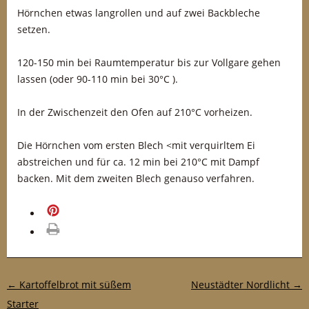
Hörnchen etwas langrollen und auf zwei Backbleche
setzen.
120-150 min bei Raumtemperatur bis zur Vollgare gehen
lassen (oder 90-110 min bei 30°C ).
In der Zwischenzeit den Ofen auf 210°C vorheizen.
Die Hörnchen vom ersten Blech <mit verquirltem Ei
abstreichen und für ca. 12 min bei 210°C mit Dampf
backen. Mit dem zweiten Blech genauso verfahren.
merken
drucken
Post-Navigation
←
Kartoffelbrot mit süßem
Neustädter Nordlicht
→
Starter