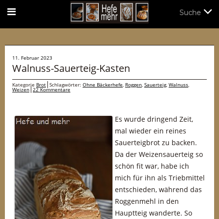
Suche
Suche
11. Februar 2023
Walnuss-Sauerteig-Kasten
Kategorie
Brot
Schlagwörter:
Ohne Bäckerhefe
,
Roggen
,
Sauerteig
,
Walnuss
,
Weizen
22 Kommentare
Es wurde dringend Zeit,
mal wieder ein reines
Sauerteigbrot zu backen.
Da der Weizensauerteig so
schön fit war, habe ich
mich für ihn als Triebmittel
entschieden, während das
Roggenmehl in den
Hauptteig wanderte. So