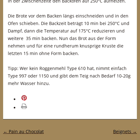
In der Zwischenzeite den Backofen auf 250°C aufheizen.
Die Brote vor dem Backen längs einschneiden und in den
Ofen schieben. Die Backzeit beträgt 10 min bei 250°C und
Dampf, dann die Temperatur auf 175°C reduzieren und
weitere 35 min backen. Nun das Brot aus der Form
nehmen und für eine rundherum knusprige Kruste die
letzten 15 min ohne Form backen.
Tipp: Wer kein Roggenmehl Type 610 hat, nimmt einfach
Type 997 oder 1150 und gibt dem Teig nach Bedarf 10-20g
mehr Wasser hinzu.
merken
drucken
Post-Navigation
←
Pain au Chocolat
Beignets
→