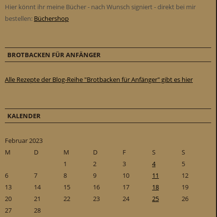
Hier könnt ihr meine Bücher - nach Wunsch signiert - direkt bei mir
bestellen:
Büchershop
BROTBACKEN FÜR ANFÄNGER
Alle Rezepte der Blog-Reihe "Brotbacken für Anfänger" gibt es hier
KALENDER
Februar 2023
M
D
M
D
F
S
S
1
2
3
4
5
6
7
8
9
10
11
12
13
14
15
16
17
18
19
20
21
22
23
24
25
26
27
28