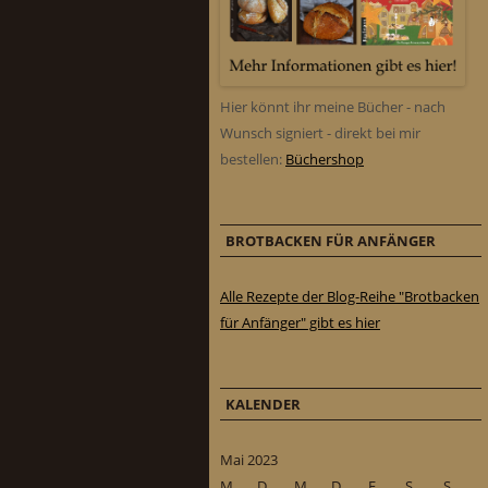
Hier könnt ihr meine Bücher - nach
Wunsch signiert - direkt bei mir
bestellen:
Büchershop
BROTBACKEN FÜR ANFÄNGER
Alle Rezepte der Blog-Reihe "Brotbacken
für Anfänger" gibt es hier
KALENDER
Mai 2023
M
D
M
D
F
S
S