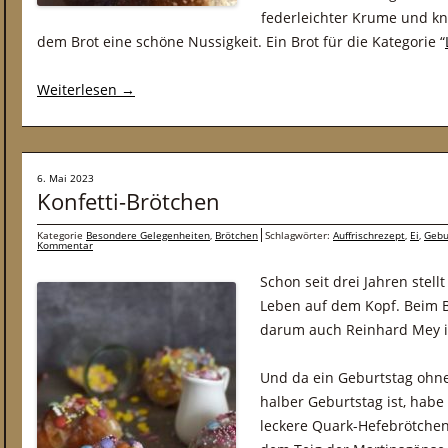
federleichter Krume und kn
dem Brot eine schöne Nussigkeit. Ein Brot für die Kategorie “
Weiterlesen
→
6. Mai 2023
Konfetti-Brötchen
Kategorie
Besondere Gelegenheiten
,
Brötchen
Schlagwörter:
Auffrischrezept
,
Ei
,
Gebu
Kommentar
Schon seit drei Jahren ste
Leben auf dem Kopf. Beim B
darum auch Reinhard Mey i
Und da ein Geburtstag ohn
halber Geburtstag ist, habe
leckere Quark-Hefebrötchen 