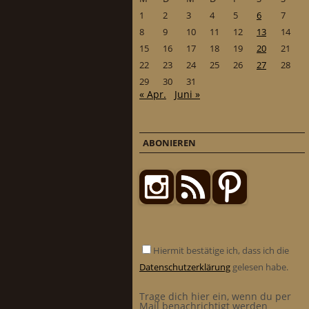
1
2
3
4
5
6
7
8
9
10
11
12
13
14
15
16
17
18
19
20
21
22
23
24
25
26
27
28
29
30
31
« Apr.
Juni »
ABONIEREN
Hiermit bestätige ich, dass ich die
Datenschutzerklärung
gelesen habe.
Trage dich hier ein, wenn du per
Mail benachrichtigt werden