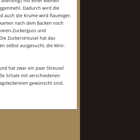
allerdings mit einer kleinen
ggenmehl. Dadurch wird die
nd auch die Krume wird flaumiger.
g kamen nach dem Backen noch
itronen-Zuckerguss und
Die Zuckerstreusel hat das
 selbst ausgesucht, die Mini-
und hat zwar ein paar Streusel
oße Schale mit verschiedenen
tagsleckereien gewünscht sind.