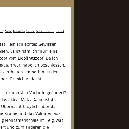
efe
,
Malz
,
Mandeln
,
Sahne
,
Süßer Starter
,
Sweet
fast – ein schlechtes Gewissen,
len. Es ist nämlich “nur” eine
ezept vom
Lieblingszopf.
Da ich
getan war, habe ich beschlossen,
festzuhalten. Immerhin ist der
cher für mich gedacht.
ich zur ersten Variante geändert?
das aktive Malz. Damit ist die
 Übernacht-tauglich, aber das
 die Krume und das Volumen aus.
ig Flohsamenschale im Teig, was
siert und zum anderen die