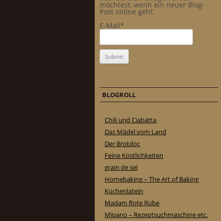
möchtest, wenn ein neuer Blog-
Post online geht.
E-Mail*
BLOGROLL
Chili und Ciabatta
Das Mädel vom Land
Der Brotdoc
Feine Köstlichkeiten
grain de sel
Homebaking – The Art of Baking
Küchenlatein
Madam Rote Rübe
Mipano – Rezeptsuchmaschine etc.