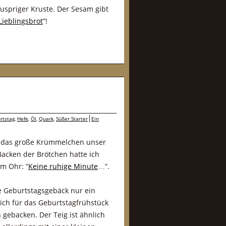
uspriger Kruste. Der Sesam gibt
Lieblingsbrot
”!
rtstag
,
Hefe
,
Öl
,
Quark
,
Süßer Starter
Ein
llt das große Krümmelchen unser
acken der Brötchen hatte ich
m Ohr: “
Keine ruhige Minute
…”.
e Geburtstagsgebäck nur ein
 ich für das Geburtstagfrühstück
gebacken. Der Teig ist ähnlich