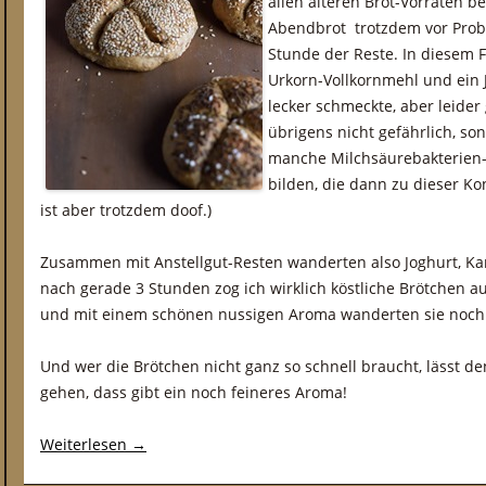
allen älteren Brot-Vorräten bef
Abendbrot trotzdem vor Prob
Stunde der Reste. In diesem 
Urkorn-Vollkornmehl und ein 
lecker schmeckte, aber leider 
übrigens nicht gefährlich, s
manche Milchsäurebakterien
bilden, die dann zu dieser K
ist aber trotzdem doof.)
Zusammen mit Anstellgut-Resten wanderten also Joghurt, Ka
nach gerade 3 Stunden zog ich wirklich köstliche Brötchen a
und mit einem schönen nussigen Aroma wanderten sie noch
Und wer die Brötchen nicht ganz so schnell braucht, lässt d
gehen, dass gibt ein noch feineres Aroma!
Weiterlesen
→