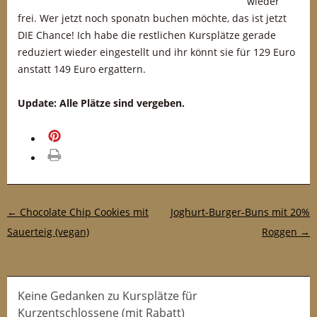
wieder
frei. Wer jetzt noch sponatn buchen möchte, das ist jetzt
DIE Chance! Ich habe die restlichen Kursplätze gerade
reduziert wieder eingestellt und ihr könnt sie für 129 Euro
anstatt 149 Euro ergattern.
Update: Alle Plätze sind vergeben.
merken
drucken
Post-Navigation
←
Chocolate Chip Cookies mit
Joghurt-Burger-Buns mit 20%
Sauerteig (vegan)
Roggen
→
Keine Gedanken zu Kursplätze für
Kurzentschlossene (mit Rabatt)