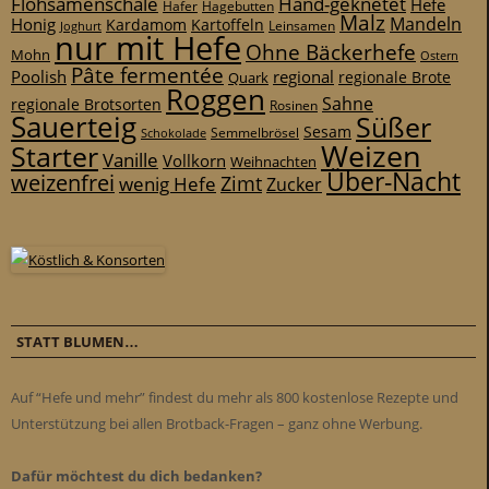
Flohsamenschale
Hand-geknetet
Hefe
Hafer
Hagebutten
Malz
Mandeln
Honig
Kardamom
Kartoffeln
Leinsamen
Joghurt
nur mit Hefe
Ohne Bäckerhefe
Mohn
Ostern
Pâte fermentée
Poolish
regional
Quark
regionale Brote
Roggen
Sahne
regionale Brotsorten
Rosinen
Sauerteig
Süßer
Sesam
Schokolade
Semmelbrösel
Weizen
Starter
Vanille
Vollkorn
Weihnachten
Über-Nacht
weizenfrei
Zimt
wenig Hefe
Zucker
STATT BLUMEN…
Auf “Hefe und mehr” findest du mehr als 800 kostenlose Rezepte und
Unterstützung bei allen Brotback-Fragen – ganz ohne Werbung.
Dafür möchtest du dich bedanken?