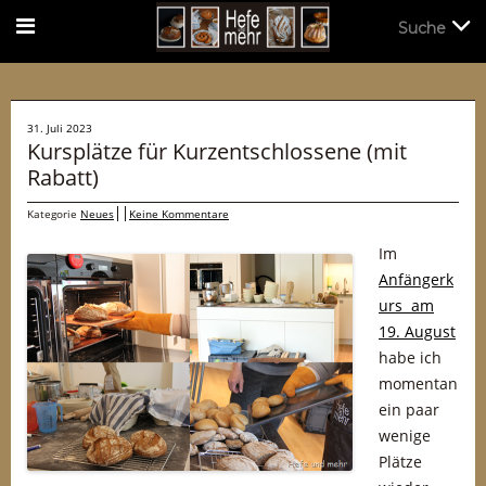
Suche
Suche
31. Juli 2023
Kursplätze für Kurzentschlossene (mit
Rabatt)
Kategorie
Neues
Keine Kommentare
Im
Anfängerk
urs am
19. August
habe ich
momentan
ein paar
wenige
Plätze