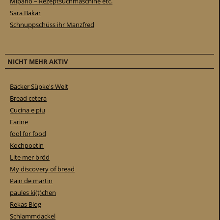
Mipano – Rezeptsuchmaschine etc.
Sara Bakar
Schnuppschüss ihr Manzfred
NICHT MEHR AKTIV
Bäcker Süpke's Welt
Bread cetera
Cucina e piu
Farine
fool for food
Kochpoetin
Lite mer bröd
My discovery of bread
Pain de martin
paules ki(t)chen
Rekas Blog
Schlammdackel