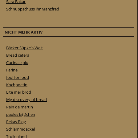
Sara Bakar
Schnuppschüss ihr Manzfred
NICHT MEHR AKTIV
Bäcker Süpke's Welt
Bread cetera
Cucina e piu
Farine
fool for food
Kochpoetin
Lite mer bröd
My discovery of bread
Pain de martin
paules ki(t)chen
Rekas Blog
Schlammdackel
Trollenland