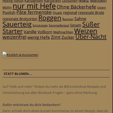
Mandeln
Honig
Kardamom
Kartoffeln
Leinsamen
Joghurt
nur mit Hefe
Ohne Bäckerhefe
Mohn
Ostern
Pâte fermentée
Poolish
regional
Quark
regionale Brote
Roggen
Sahne
regionale Brotsorten
Rosinen
Sauerteig
Süßer
Sesam
Schokolade
Semmelbrösel
Weizen
Starter
Vanille
Vollkorn
Weihnachten
Über-Nacht
weizenfrei
Zimt
wenig Hefe
Zucker
STATT BLUMEN…
Auf “Hefe und mehr” findest du mehr als 800 kostenlose Rezepte und
Unterstützung bei allen Brotback-Fragen – ganz ohne Werbung.
Dafür möchtest du dich bedanken?
Dann schreib doch einen kurzen Kommentar zu einem Rezept, dass du