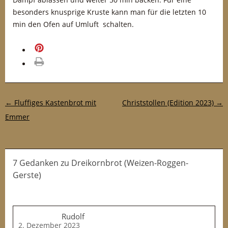
besonders knusprige Kruste kann man für die letzten 10
min den Ofen auf Umluft schalten.
merken
drucken
Post-Navigation
←
Fluffiges Kastenbrot mit
Christstollen (Edition 2023)
→
Emmer
7 Gedanken
zu
Dreikornbrot (Weizen-Roggen-
Gerste)
Rudolf
2. Dezember 2023