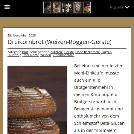
Suche
Suche
25. November 2023
Dreikornbrot (Weizen-Roggen-Gerste)
Kategorie
Brot
Schlagwörter:
Autolyse
,
Gerste
,
Ohne Bäckerhefe
,
Roggen
,
Sauerteig
,
Über-Nacht
,
Weizen
7 Kommentare
Bei einen meiner letzten
Mehl-Einkäufe musste
auch ein Kilo
Brotgerstenmehl in
meinen Korb hüpfen.
Brotgerste wird auch
Betagerste genannt und
enthält mehr von dem
Schleimstoff Beta-Glucan
als in der “normalen”