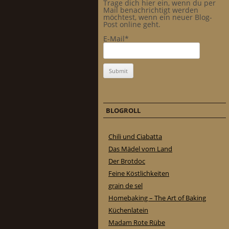
Trage dich hier ein, wenn du per
Mail benachrichtigt werden
möchtest, wenn ein neuer Blog-
Post online geht.
E-Mail*
BLOGROLL
Chili und Ciabatta
Das Mädel vom Land
Der Brotdoc
Feine Köstlichkeiten
grain de sel
Homebaking – The Art of Baking
Küchenlatein
Madam Rote Rübe