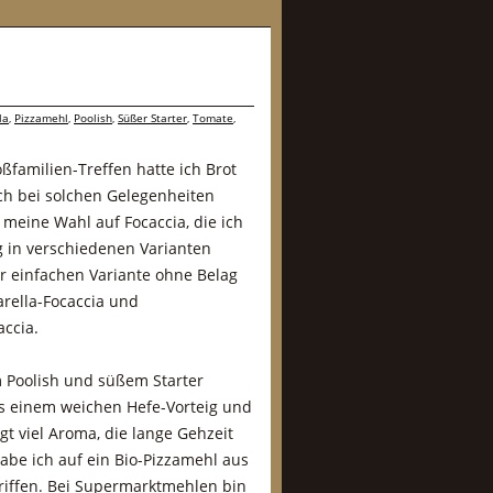
la
,
Pizzamehl
,
Poolish
,
Süßer Starter
,
Tomate
,
familien-Treffen hatte ich Brot
ch bei solchen Gelegenheiten
 meine Wahl auf Focaccia, die ich
 in verschiedenen Varianten
 einfachen Variante ohne Belag
rella-Focaccia und
accia.
m Poolish und süßem Starter
s einem weichen Hefe-Vorteig und
gt viel Aroma, die lange Gehzeit
abe ich auf ein Bio-Pizzamehl aus
iffen. Bei Supermarktmehlen bin