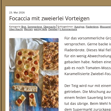
23. Mai 2026
Focaccia mit zweierlei Vorteigen
Kategorie
Brot
,
Sommerbrot
,
Übernacht
Schlagwörter:
Autolyse
,
Fladenbrot
,
Mozzarel
Über-Nacht
,
Weizen
,
wenig Hefe
,
Zwiebel
5 Kommentare
Für das vorsommerliche Groß
versprochen. Gerne backe i
Fladenbrote. Dieses Mal fiel
für ein wenig Abwechselung
gebacken habe. Neben einer
gab es noch Tomaten-Mozza
Karamellisierte Zwiebel-Foc
Der Teig wird nur mit eine
getrieben. Die Mischung au
einem festen Sauerteig brin
tut das übrige. Beim Mehl h
dem Supermarkt zurückgegr