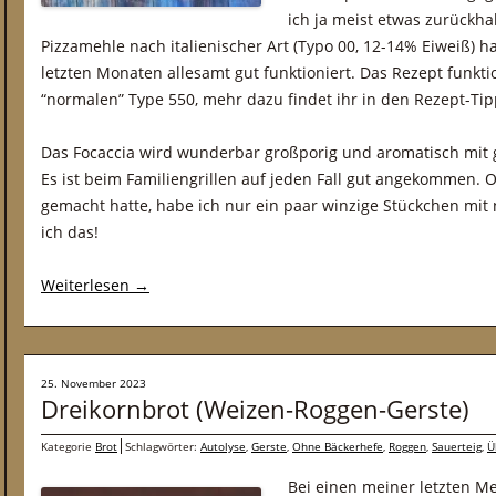
ich ja meist etwas zurückha
Pizzamehle nach italienischer Art (Typo 00, 12-14% Eiweiß) 
letzten Monaten allesamt gut funktioniert. Das Rezept funkt
“normalen” Type 550, mehr dazu findet ihr in den Rezept-Tip
Das Focaccia wird wunderbar großporig und aromatisch mit 
Es ist beim Familiengrillen auf jeden Fall gut angekommen.
gemacht hatte, habe ich nur ein paar winzige Stückchen m
ich das!
Weiterlesen
→
25. November 2023
Dreikornbrot (Weizen-Roggen-Gerste)
Kategorie
Brot
Schlagwörter:
Autolyse
,
Gerste
,
Ohne Bäckerhefe
,
Roggen
,
Sauerteig
,
Ü
Bei einen meiner letzten Me