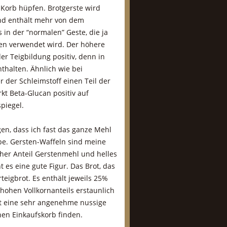
Korb hüpfen. Brotgerste wird
nd enthält mehr von dem
 in der “normalen” Geste, die ja
n verwendet wird. Der höhere
der Teigbildung positiv, denn in
nthalten. Ähnlich wie bei
der Schleimstoff einen Teil der
rkt Beta-Glucan positiv auf
piegel.
en, dass ich fast das ganze Mehl
be. Gersten-Waffeln sind meine
cher Anteil Gerstenmehl und helles
t es eine gute Figur. Das Brot, das
teigbrot. Es enthält jeweils 25%
hohen Vollkornanteils erstaunlich
rot eine sehr angenehme nussige
nen Einkaufskorb finden.