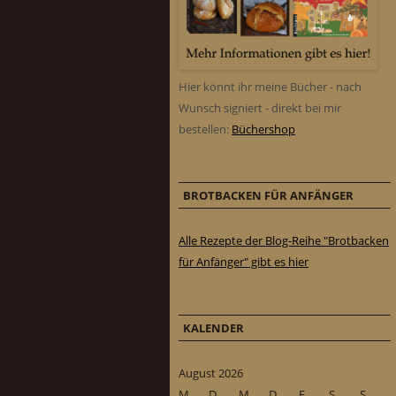
Hier könnt ihr meine Bücher - nach
Wunsch signiert - direkt bei mir
bestellen:
Büchershop
BROTBACKEN FÜR ANFÄNGER
Alle Rezepte der Blog-Reihe "Brotbacken
für Anfänger" gibt es hier
KALENDER
August 2026
M
D
M
D
F
S
S