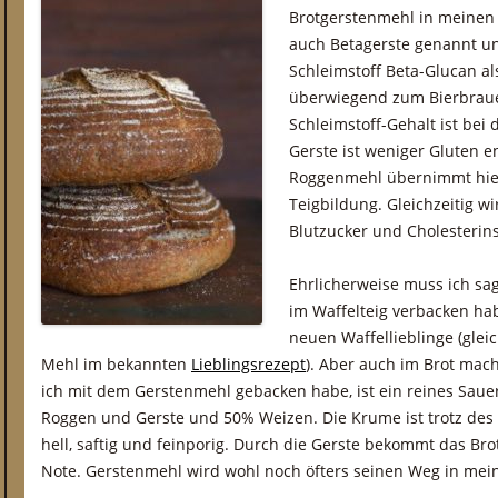
Brotgerstenmehl in meinen 
auch Betagerste genannt u
Schleimstoff Beta-Glucan als
überwiegend zum Bierbraue
Schleimstoff-Gehalt ist bei 
Gerste ist weniger Gluten e
Roggenmehl übernimmt hier 
Teigbildung. Gleichzeitig wi
Blutzucker und Cholesterins
Ehrlicherweise muss ich sag
im Waffelteig verbacken ha
neuen Waffellieblinge (glei
Mehl im bekannten
Lieblingsrezept
). Aber auch im Brot mach
ich mit dem Gerstenmehl gebacken habe, ist ein reines Sauer
Roggen und Gerste und 50% Weizen. Die Krume ist trotz des 
hell, saftig und feinporig. Durch die Gerste bekommt das B
Note. Gerstenmehl wird wohl noch öfters seinen Weg in mei