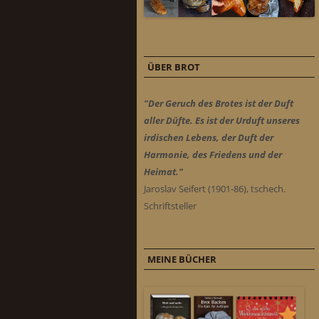
ÜBER BROT
"Der Geruch des Brotes ist der Duft
aller Düfte. Es ist der Urduft unseres
irdischen Lebens, der Duft der
Harmonie, des Friedens und der
Heimat."
Jaroslav Seifert (1901-86), tschech.
Schriftsteller
MEINE BÜCHER