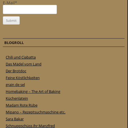
E-Mail*
BLOGROLL
Chili und Ciabatta
Das Mädel vom Land
Der Brotdoc
Feine Köstlichkeiten
grain de sel
Homebaking – The Art of Baking
Küchenlatein
Madam Rote Rübe
Mipano – Rezeptsuchmaschine etc.
Sara Bakar
Schnuppschüss ihr Manzfred