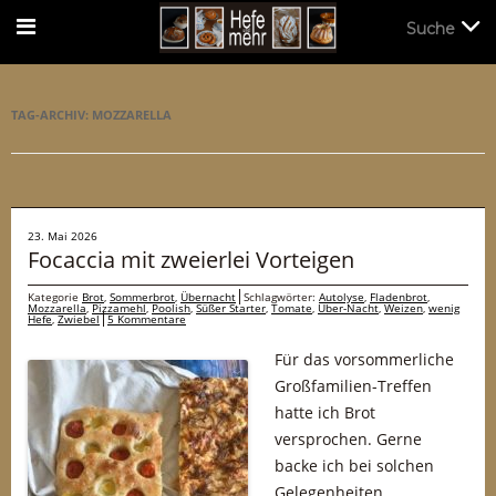
Suche
Suche
TAG-ARCHIV:
MOZZARELLA
23. Mai 2026
Focaccia mit zweierlei Vorteigen
Kategorie
Brot
,
Sommerbrot
,
Übernacht
Schlagwörter:
Autolyse
,
Fladenbrot
,
Mozzarella
,
Pizzamehl
,
Poolish
,
Süßer Starter
,
Tomate
,
Über-Nacht
,
Weizen
,
wenig
Hefe
,
Zwiebel
5 Kommentare
Für das vorsommerliche
Großfamilien-Treffen
hatte ich Brot
versprochen. Gerne
backe ich bei solchen
Gelegenheiten