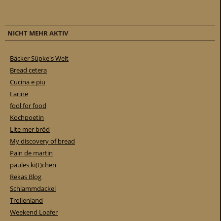
NICHT MEHR AKTIV
Bäcker Süpke's Welt
Bread cetera
Cucina e piu
Farine
fool for food
Kochpoetin
Lite mer bröd
My discovery of bread
Pain de martin
paules ki(t)chen
Rekas Blog
Schlammdackel
Trollenland
Weekend Loafer