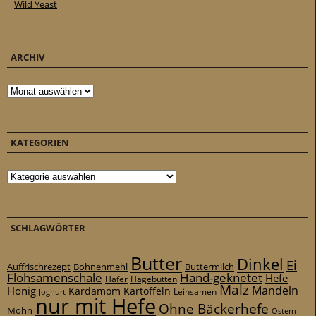
Wild Yeast
ARCHIV
Archiv
KATEGORIEN
Kategorien
SCHLAGWÖRTER
Butter
Dinkel
Ei
Auffrischrezept
Bohnenmehl
Buttermilch
Flohsamenschale
Hand-geknetet
Hefe
Hafer
Hagebutten
Malz
Mandeln
Honig
Kardamom
Kartoffeln
Leinsamen
Joghurt
nur mit Hefe
Ohne Bäckerhefe
Mohn
Ostern