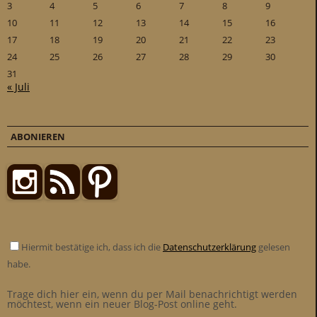
3
4
5
6
7
8
9
10
11
12
13
14
15
16
17
18
19
20
21
22
23
24
25
26
27
28
29
30
31
« Juli
ABONIEREN
Hiermit bestätige ich, dass ich die
Datenschutzerklärung
gelesen
habe.
Trage dich hier ein, wenn du per Mail benachrichtigt werden
möchtest, wenn ein neuer Blog-Post online geht.