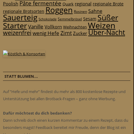
Pâte fermentée
Poolish
regional
Quark
regionale Brote
Roggen
Sahne
regionale Brotsorten
Rosinen
Sauerteig
Süßer
Sesam
Schokolade
Semmelbrösel
Weizen
Starter
Vanille
Vollkorn
Weihnachten
Über-Nacht
weizenfrei
Zimt
wenig Hefe
Zucker
STATT BLUMEN…
Auf “Hefe und mehr” findest du mehr als 800 kostenlose Rezepte und
Unterstützung bei allen Brotback-Fragen – ganz ohne Werbung.
Dafür möchtest du dich bedanken?
Dann schreib doch einen kurzen Kommentar zu einem Rezept, dass du
besonders magst! Feedback bereitet mir Freude, denn der Blog ist ein