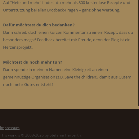
Auf “Hefe und mehr” findest du mehr als 800 kostenlose Rezepte und
Unterstützung bei allen Brotback-Fragen – ganz ohne Werbung.
Dafür möchtest du dich bedanken?
Dann schreib doch einen kurzen Kommentar zu einem Rezept, dass du
besonders magst! Feedback bereitet mir Freude, denn der Blog ist ein
Herzensprojekt.
Möchtest du noch mehr tun?
Dann spende in meinem Namen eine Kleinigkeit an einen
gemeinnützige Organisation (z.B. Save the children), damit aus Gutem
noch mehr Gutes entsteht!
Impressum
This work is © 2008-2026 by Stefanie Herberth.