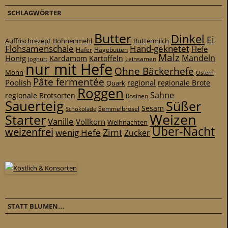
SCHLAGWÖRTER
Butter
Dinkel
Ei
Auffrischrezept
Bohnenmehl
Buttermilch
Flohsamenschale
Hand-geknetet
Hefe
Hafer
Hagebutten
Malz
Mandeln
Honig
Kardamom
Kartoffeln
Leinsamen
Joghurt
nur mit Hefe
Ohne Bäckerhefe
Mohn
Ostern
Pâte fermentée
Poolish
regional
Quark
regionale Brote
Roggen
Sahne
regionale Brotsorten
Rosinen
Sauerteig
Süßer
Sesam
Schokolade
Semmelbrösel
Weizen
Starter
Vanille
Vollkorn
Weihnachten
Über-Nacht
weizenfrei
Zimt
wenig Hefe
Zucker
STATT BLUMEN…