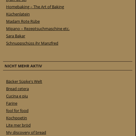
Homebaking – The Art of Baking
Küchenlatein
Madam Rote Rübe
Mipano – Rezeptsuchmaschine etc.
Sara Bakar
Schnuppschüss ihr Manzfred
NICHT MEHR AKTIV
Bäcker Süpke's Welt
Bread cetera
Cucina e piu
Farine
fool for food
Kochpoetin
Lite mer bröd
My discovery of bread