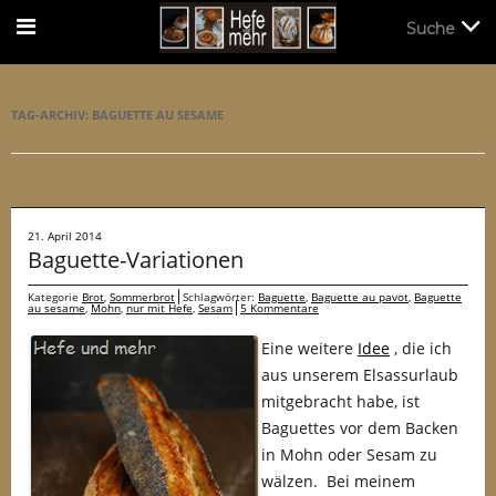
Suche
Suche
TAG-ARCHIV:
BAGUETTE AU SESAME
21. April 2014
Baguette-Variationen
Kategorie
Brot
,
Sommerbrot
Schlagwörter:
Baguette
,
Baguette au pavot
,
Baguette
au sesame
,
Mohn
,
nur mit Hefe
,
Sesam
5 Kommentare
Eine weitere
Idee
, die ich
aus unserem Elsassurlaub
mitgebracht habe, ist
Baguettes vor dem Backen
in Mohn oder Sesam zu
wälzen. Bei meinem