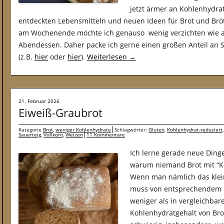
jetzt ärmer an Kohlenhydrate
entdeckten Lebensmitteln und neuen Ideen für Brot und Brö
am Wochenende möchte ich genauso wenig verzichten wie a
Abendessen. Daher packe ich gerne einen großen Anteil an 
(z.B.
hier
oder
hier
).
Weiterlesen
→
21. Februar 2026
Eiweiß-Graubrot
Kategorie
Brot
,
weniger Kohlenhydrate
Schlagwörter:
Gluten
,
Kohlenhydrat-reduziert
Sauerteig
,
Vollkorn
,
Weizen
11 Kommentare
Ich lerne gerade neue Dinge.
warum niemand Brot mit “Ko
Wenn man nämlich das klein
muss von entsprechendem 
weniger als in vergleichba
Kohlenhydratgehalt von Brot