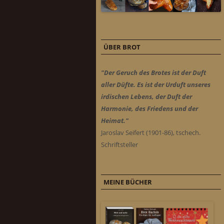
ÜBER BROT
"Der Geruch des Brotes ist der Duft
aller Düfte. Es ist der Urduft unseres
irdischen Lebens, der Duft der
Harmonie, des Friedens und der
Heimat."
Jaroslav Seifert (1901-86), tschech.
Schriftsteller
MEINE BÜCHER