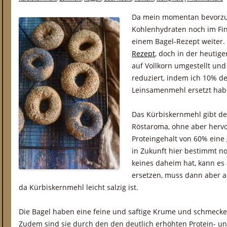
Da mein momentan bevorzug
Kohlenhydraten noch im Fin
einem Bagel-Rezept weiter.
Rezept
, doch in der heutig
auf Vollkorn umgestellt un
reduziert, indem ich 10% d
Leinsamenmehl ersetzt hab
Das Kürbiskernmehl gibt de
Röstaroma, ohne aber hervo
Proteingehalt von 60% eine
in Zukunft hier bestimmt n
keines daheim hat, kann e
ersetzen, muss dann aber 
da Kürbiskernmehl leicht salzig ist.
Die Bagel haben eine feine und saftige Krume und schmecken
Zudem sind sie durch den den deutlich erhöhten Protein- und 