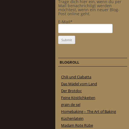
Trage dich hier ein, wenn du per
Mail benachrichtigt werden
möchtest, wenn ein neuer Blog-
Post online geht.
E-Mail*
BLOGROLL
Chili und Ciabatta
Das Mädel vom Land
Der Brotdoc
Feine Köstlichkeiten
grain de sel
Homebaking – The Art of Baking
Küchenlatein
Madam Rote Rübe