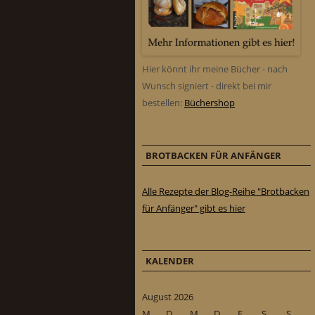
Hier könnt ihr meine Bücher - nach
Wunsch signiert - direkt bei mir
bestellen:
Büchershop
BROTBACKEN FÜR ANFÄNGER
Alle Rezepte der Blog-Reihe "Brotbacken
für Anfänger" gibt es hier
KALENDER
August 2026
M
D
M
D
F
S
S