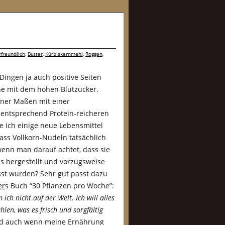
rfreundlich
,
Butter
,
Kürbiskernmehl
,
Roggen
,
Dingen ja auch positive Seiten
he mit dem hohen Blutzucker.
ner Maßen mit einer
entsprechend Protein-reicheren
e ich einige neue Lebensmittel
dass Vollkorn-Nudeln tatsächlich
enn man darauf achtet, dass sie
es hergestellt und vorzugsweise
st wurden? Sehr gut passt dazu
er
s Buch “30 Pflanzen pro Woche”:
 ich nicht auf der Welt. Ich will alles
len, was es frisch und sorgfältig
nd auch wenn meine Ernährung