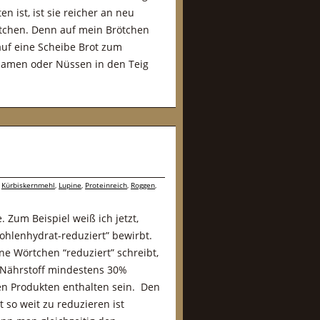
n ist, ist sie reicher an neu
tchen. Denn auf mein Brötchen
uf eine Scheibe Brot zum
Samen oder Nüssen in den Teig
,
Kürbiskernmehl
,
Lupine
,
Proteinreich
,
Roggen
,
 Zum Beispiel weiß ich jetzt,
hlenhydrat-reduziert” bewirbt.
e Wörtchen “reduziert” schreibt,
Nährstoff mindestens 30%
ren Produkten enthalten sein. Den
 so weit zu reduzieren ist