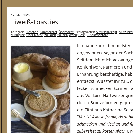
17. Mai 2026
Eiweiß-Toasties
Kategorie
Brötchen
,
Sommerbrot
,
Übernacht
Schlagwörter:
Auffrischrezept
,
blutzucke
Süßlupine
,
Über-Nacht
,
Vollkorn
,
Weizen
,
wenig Hefe
7 Kommentare
Ich habe kann den meisten 
abgewinnen, sogar der Sac
Seitdem ich mich gezwunge
Kohlenhydrat-ärmeren und 
Ernährung beschäftige, hab
entdeckt. Wusstet ihr z.B., 
lecker schmecken können, w
aus Vollkorn-Hartweizengri
durch Bronzeformen gepres
ein Zitat aus
Katharina Seis
“
Mir ist Askese fremd, dazu bin
schmecken und riechen und füh
zubereitet zu kosten gibt
.” U