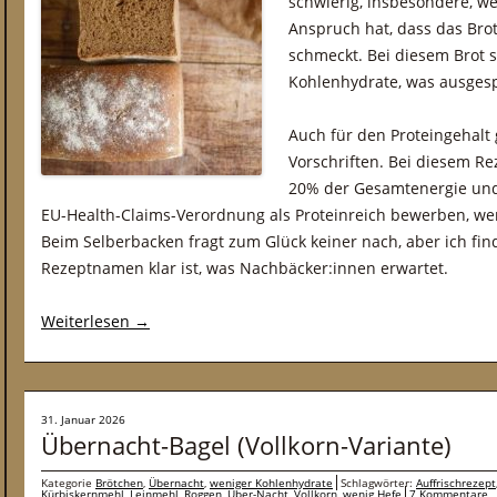
schwierig, insbesondere, w
Anspruch hat, dass das Bro
schmeckt. Bei diesem Brot 
Kohlenhydrate, was ausgesp
Auch für den Proteingehalt
Vorschriften. Bei diesem Re
20% der Gesamtenergie und
EU-Health-Claims-Verordnung als Proteinreich bewerben, we
Beim Selberbacken fragt zum Glück keiner nach, aber ich find
Rezeptnamen klar ist, was Nachbäcker:innen erwartet.
Weiterlesen
→
31. Januar 2026
Übernacht-Bagel (Vollkorn-Variante)
Kategorie
Brötchen
,
Übernacht
,
weniger Kohlenhydrate
Schlagwörter:
Auffrischrezept
Kürbiskernmehl
,
Leinmehl
,
Roggen
,
Über-Nacht
,
Vollkorn
,
wenig Hefe
7 Kommentare