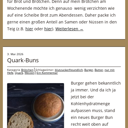
für Brot und Brötchen. Denn auf mein Brötchen am
Wochenende möchte ich genauso wenig verzichten wie
auf eine Scheibe Brot zum Abendessen. Daher packe ich
gerne einen großen Anteil an Samen oder Nüssen in den
Teig (z.B.
hier
oder
hier
).
Weiterlesen
→
3. Mai 2026
Quark-Buns
Kategorie
Brötchen
Schlagwörter:
blutzuckerfreundlich
,
Burger
,
Butter
,
nur mit
Hefe
,
Quark
,
Weizen
Ein Kommentar
Burger gehen bekanntlich
ja immer. Und da ich ja
jetzt bei der
Kohlenhydratmenge
aufpassen muss, stand
ein neues Burger Bun
recht weit oben auf