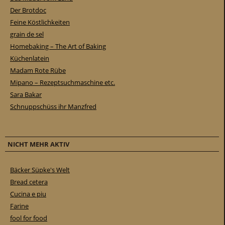
Der Brotdoc
Feine Köstlichkeiten
grain de sel
Homebaking – The Art of Baking
Küchenlatein
Madam Rote Rübe
Mipano – Rezeptsuchmaschine etc.
Sara Bakar
Schnuppschüss ihr Manzfred
NICHT MEHR AKTIV
Bäcker Süpke's Welt
Bread cetera
Cucina e piu
Farine
fool for food