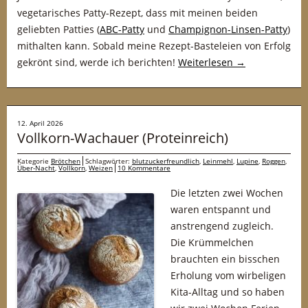
vegetarisches Patty-Rezept, dass mit meinen beiden
geliebten Patties (
ABC-Patty
und
Champignon-Linsen-Patty
)
mithalten kann. Sobald meine Rezept-Basteleien von Erfolg
gekrönt sind, werde ich berichten!
Weiterlesen
→
12. April 2026
Vollkorn-Wachauer (Proteinreich)
Kategorie
Brötchen
Schlagwörter:
blutzuckerfreundlich
,
Leinmehl
,
Lupine
,
Roggen
,
Über-Nacht
,
Vollkorn
,
Weizen
10 Kommentare
Die letzten zwei Wochen
waren entspannt und
anstrengend zugleich.
Die Krümmelchen
brauchten ein bisschen
Erholung vom wirbeligen
Kita-Alltag und so haben