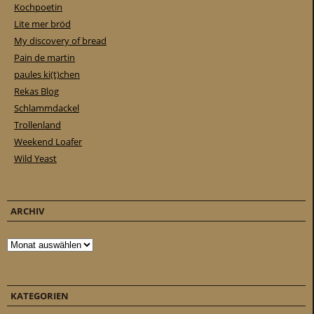
Kochpoetin
Lite mer bröd
My discovery of bread
Pain de martin
paules ki(t)chen
Rekas Blog
Schlammdackel
Trollenland
Weekend Loafer
Wild Yeast
ARCHIV
Archiv
KATEGORIEN