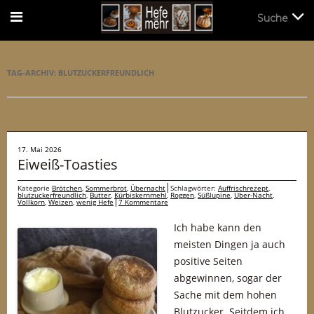
Suche
Suche
TAG-ARCHIV:
BLUTZUCKERFREUNDLICH
17. Mai 2026
Eiweiß-Toasties
Kategorie
Brötchen
,
Sommerbrot
,
Übernacht
Schlagwörter:
Auffrischrezept
,
blutzuckerfreundlich
,
Butter
,
Kürbiskernmehl
,
Roggen
,
Süßlupine
,
Über-Nacht
,
Vollkorn
,
Weizen
,
wenig Hefe
7 Kommentare
Ich habe kann den
meisten Dingen ja auch
positive Seiten
abgewinnen, sogar der
Sache mit dem hohen
Blutzucker. Seitdem ich