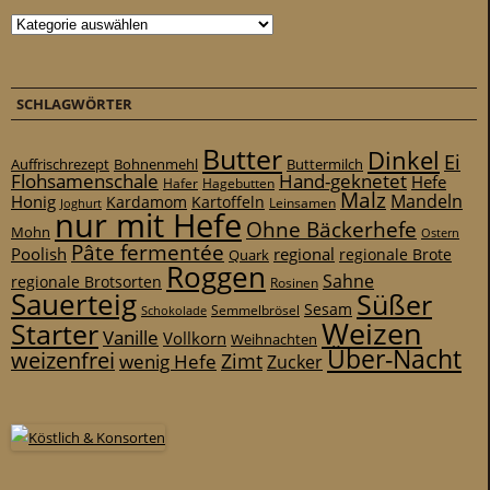
Kategorien
SCHLAGWÖRTER
Butter
Dinkel
Ei
Auffrischrezept
Bohnenmehl
Buttermilch
Flohsamenschale
Hand-geknetet
Hefe
Hafer
Hagebutten
Malz
Mandeln
Honig
Kardamom
Kartoffeln
Leinsamen
Joghurt
nur mit Hefe
Ohne Bäckerhefe
Mohn
Ostern
Pâte fermentée
Poolish
regional
Quark
regionale Brote
Roggen
Sahne
regionale Brotsorten
Rosinen
Sauerteig
Süßer
Sesam
Schokolade
Semmelbrösel
Weizen
Starter
Vanille
Vollkorn
Weihnachten
Über-Nacht
weizenfrei
Zimt
wenig Hefe
Zucker