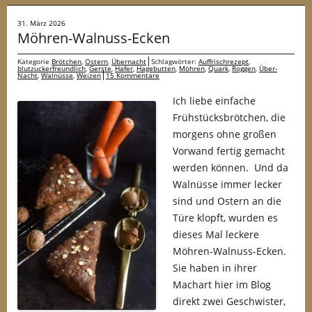
31. März 2026
Möhren-Walnuss-Ecken
Kategorie
Brötchen
,
Ostern
,
Übernacht
Schlagwörter:
Auffrischrezept
,
blutzuckerfreundlich
,
Gerste
,
Hafer
,
Hagebutten
,
Möhren
,
Quark
,
Roggen
,
Über-
Nacht
,
Walnüsse
,
Weizen
15 Kommentare
Ich liebe einfache
Frühstücksbrötchen, die
morgens ohne großen
Vorwand fertig gemacht
werden können. Und da
Walnüsse immer lecker
sind und Ostern an die
Türe klopft, wurden es
dieses Mal leckere
Möhren-Walnuss-Ecken.
Sie haben in ihrer
Machart hier im Blog
direkt zwei Geschwister,