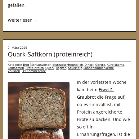
gefallen.
Weiterlesen
→
7. März 2026
Quark-Saftkorn (proteinreich)
Kategorie
Brot
Schlagwörter:
blutzuckerfreundlich
,
Dinkel
,
Gerste
,
Kürbiskerne
,
Leinsamen
,
Proteinreich
,
Quark
,
Roggen
,
Sauerteig
,
Sonnenblumenkerne
,
Vollkorn
39 Kommentare
In der vorletzten Woche
kam beim
Eiweiß-
Graubrot
die Frage auf,
ob es sinnvoll ist, mit
Protein angereicherte
Brote zu backen. Und wie
so oft in
Ernährungsfragen, ist die