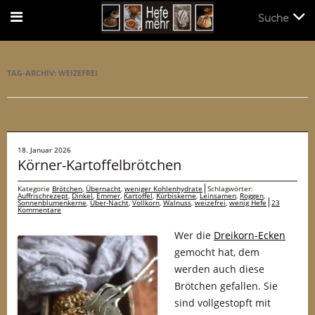
Suche
Suche
TAG-ARCHIV:
WEIZEFREI
18. Januar 2026
Körner-Kartoffelbrötchen
Kategorie
Brötchen
,
Übernacht
,
weniger Kohlenhydrate
Schlagwörter:
Auffrischrezept
,
Dinkel
,
Emmer
,
Kartoffel
,
Kürbiskerne
,
Leinsamen
,
Roggen
,
Sonnenblumenkerne
,
Über-Nacht
,
Vollkorn
,
Walnuss
,
weizefrei
,
wenig Hefe
23
Kommentare
Wer die
Dreikorn-Ecken
gemocht hat, dem
werden auch diese
Brötchen gefallen. Sie
sind vollgestopft mit