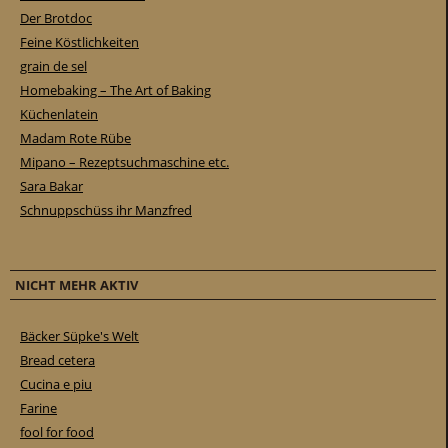
Der Brotdoc
Feine Köstlichkeiten
grain de sel
Homebaking – The Art of Baking
Küchenlatein
Madam Rote Rübe
Mipano – Rezeptsuchmaschine etc.
Sara Bakar
Schnuppschüss ihr Manzfred
NICHT MEHR AKTIV
Bäcker Süpke's Welt
Bread cetera
Cucina e piu
Farine
fool for food