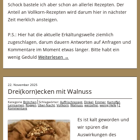
Schock bastele ich aber schon an allerlei Rezepten. Der
Anteil an Vollkorn-Rezepten wird darum hier in nächster
Zeit merklich ansteigen.
P.S.: Hier hat die aktuelle Erkältungswelle ziemlich
zugeschlagen, darum dauern Antworten auf Anfragen und
Kommentare im Moment etwas länger. Bitte habt ein
wenig Geduld
Weiterlesen
→
22. November 2025
Drei(korn)ecken mit Walnuss
Kategorie
Brötchen
Schlagwörter:
Auffrischrezept
,
Dinkel
,
Emmer
,
Kartoffel
,
Leinsamen
,
Roggen
,
Über-Nacht
,
Vollkorn
,
Walnuss
,
weizefrei
,
wenig Hefe
2
Kommentare
Es ist kalt geworden und
wir spüren die
Auswirkungen des