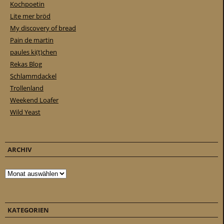
Kochpoetin
Lite mer bröd
My discovery of bread
Pain de martin
paules ki(t)chen
Rekas Blog
Schlammdackel
Trollenland
Weekend Loafer
Wild Yeast
ARCHIV
Archiv
KATEGORIEN