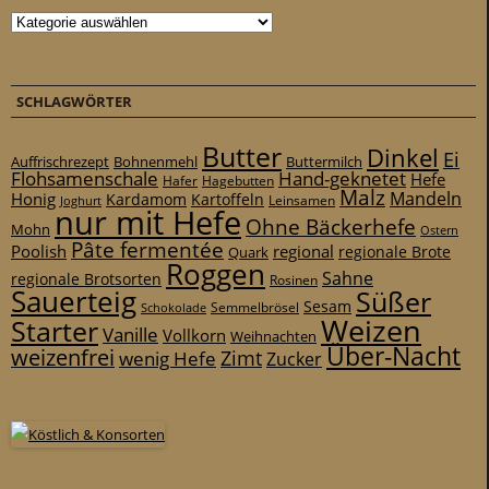
Kategorien
SCHLAGWÖRTER
Butter
Dinkel
Ei
Auffrischrezept
Bohnenmehl
Buttermilch
Flohsamenschale
Hand-geknetet
Hefe
Hafer
Hagebutten
Malz
Mandeln
Honig
Kardamom
Kartoffeln
Leinsamen
Joghurt
nur mit Hefe
Ohne Bäckerhefe
Mohn
Ostern
Pâte fermentée
Poolish
regional
Quark
regionale Brote
Roggen
Sahne
regionale Brotsorten
Rosinen
Sauerteig
Süßer
Sesam
Schokolade
Semmelbrösel
Weizen
Starter
Vanille
Vollkorn
Weihnachten
Über-Nacht
weizenfrei
Zimt
wenig Hefe
Zucker