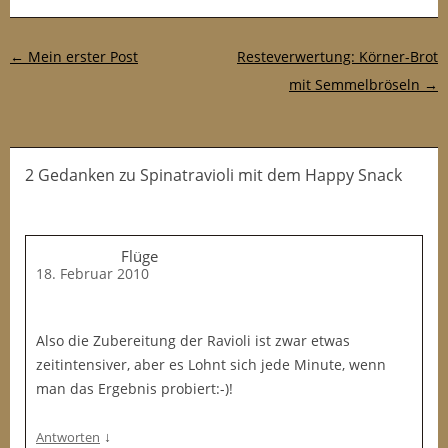
Post-Navigation
←
Mein erster Post
Resteverwertung: Körner-Brot
mit Semmelbröseln
→
2 Gedanken
zu
Spinatravioli mit dem Happy Snack
Flüge
18. Februar 2010
Also die Zubereitung der Ravioli ist zwar etwas
zeitintensiver, aber es Lohnt sich jede Minute, wenn
man das Ergebnis probiert:-)!
↓
Antworten