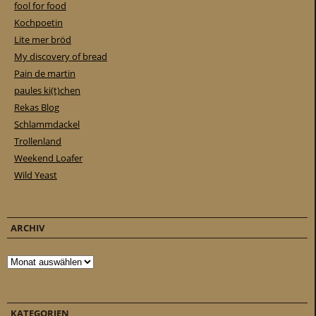
fool for food
Kochpoetin
Lite mer bröd
My discovery of bread
Pain de martin
paules ki(t)chen
Rekas Blog
Schlammdackel
Trollenland
Weekend Loafer
Wild Yeast
ARCHIV
Archiv
KATEGORIEN