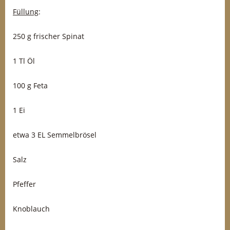
Füllung
:
250 g frischer Spinat
1 Tl Öl
100 g Feta
1 Ei
etwa 3 EL Semmelbrösel
Salz
Pfeffer
Knoblauch