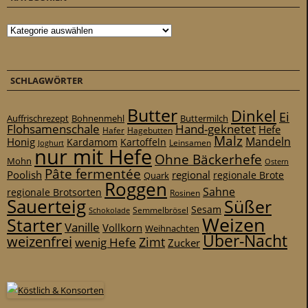
Kategorien
SCHLAGWÖRTER
Butter
Dinkel
Ei
Auffrischrezept
Bohnenmehl
Buttermilch
Flohsamenschale
Hand-geknetet
Hefe
Hafer
Hagebutten
Malz
Mandeln
Honig
Kardamom
Kartoffeln
Leinsamen
Joghurt
nur mit Hefe
Ohne Bäckerhefe
Mohn
Ostern
Pâte fermentée
Poolish
regional
Quark
regionale Brote
Roggen
Sahne
regionale Brotsorten
Rosinen
Sauerteig
Süßer
Sesam
Schokolade
Semmelbrösel
Weizen
Starter
Vanille
Vollkorn
Weihnachten
Über-Nacht
weizenfrei
Zimt
wenig Hefe
Zucker