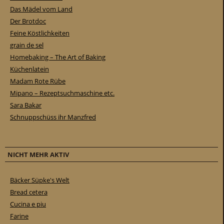
Das Mädel vom Land
Der Brotdoc
Feine Köstlichkeiten
grain de sel
Homebaking – The Art of Baking
Küchenlatein
Madam Rote Rübe
Mipano – Rezeptsuchmaschine etc.
Sara Bakar
Schnuppschüss ihr Manzfred
NICHT MEHR AKTIV
Bäcker Süpke's Welt
Bread cetera
Cucina e piu
Farine